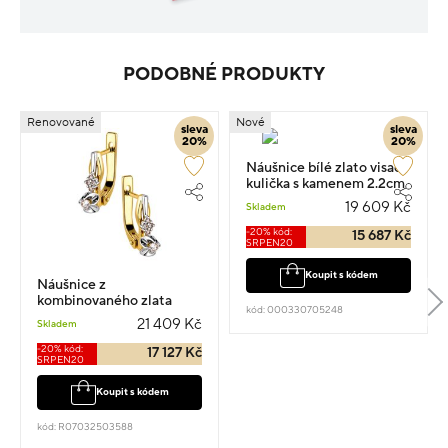
PODOBNÉ PRODUKTY
Renovované
Nové
sleva
sleva
20%
20%
Náušnice bílé zlato visací
kulička s kamenem 2.2cm
4.3g
19 609 Kč
Skladem
-20% kód:
15 687 Kč
SRPEN20
Koupit s kódem
Náušnice z
kombinovaného zlata
kód: 000330705248
visací 1.5cm 4.14g s
21 409 Kč
Skladem
diamantem 0.160ct
-20% kód:
17 127 Kč
SRPEN20
Koupit s kódem
kód: R07032503588