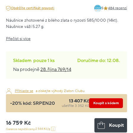
Obdržíte certifikát pravosti
5
484 recenzí
Náušnice zhotovené z bílého zlata o ryzosti 585/1000 (14kt).
Náušnice váží 5.27 g.
Přečíst si více
Skladem
pouze
1 ks
Doručíme do: 12.08.
Na prodejně
28. října 769/14
Přihlaste se
a získejte výhody Zlaton Clubu
13 407 Kč
-20% kód:
SRPEN20
Koupit s kódem
ušetříte 3 352 Kč
16 759 Kč
Koupit
2 544 Kč/g
Garance nejnižší ceny: