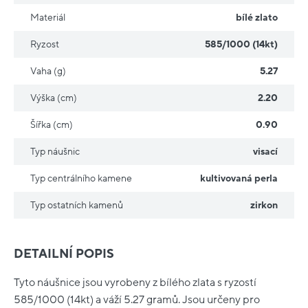
Materiál
bílé zlato
Ryzost
585/1000 (14kt)
Vaha (g)
5.27
Výška (cm)
2.20
Šířka (cm)
0.90
Typ náušnic
visací
Typ centrálního kamene
kultivovaná perla
Typ ostatních kamenů
zirkon
DETAILNÍ POPIS
Tyto náušnice jsou vyrobeny z bílého zlata s ryzostí
585/1000 (14kt) a váží 5.27 gramů. Jsou určeny pro