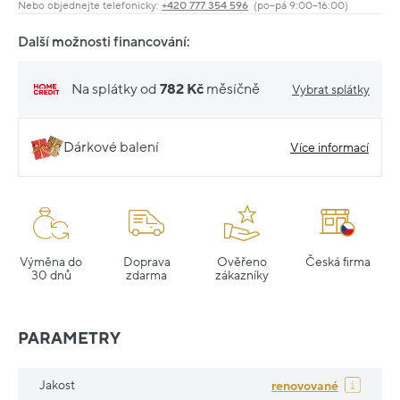
Nebo objednejte telefonicky:
+420 777 354 596
(po–pá 9:00–16:00)
Další možnosti financování:
Na splátky od
782 Kč
měsíčně
Vybrat splátky
Dárkové balení
Více informací
Výměna do
Doprava
Ověřeno
Česká firma
30 dnů
zdarma
zákazníky
PARAMETRY
Jakost
renovované