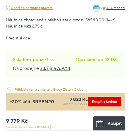
Obdržíte certifikát pravosti
5
484 recenzí
Náušnice zhotovené z bílého zlata o ryzosti 585/1000 (14kt).
Náušnice váží 2.75 g.
Přečíst si více
Skladem
pouze
1 ks
Doručíme do: 12.08.
Na prodejně
28. října 769/14
Přihlaste se
a získejte výhody Zlaton Clubu
7 823 Kč
-20% kód:
SRPEN20
Koupit s kódem
ušetříte 1 956 Kč
9 779 Kč
Koupit
2 845 Kč/g
Garance nejnižší ceny: