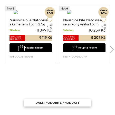
Nové
Nové
sleva
sleva
20%
20%
Náušnice bílé zlato visací
Náušnice bílé zlato visací
s kamenem 1.5cm 2.5g
se zirkony výška 1.5cm
váha 2.25g
11 399 Kč
10 259 Kč
Skladem
Skladem
-20% kód:
-20% kód:
9 119 Kč
8 207 Kč
SRPEN20
SRPEN20
Koupit s kódem
Koupit s kódem
kód: 000351610248
kód: N10092500717
DALŠÍ PODOBNÉ PRODUKTY