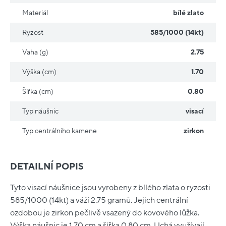
Materiál
bílé zlato
Ryzost
585/1000 (14kt)
Vaha (g)
2.75
Výška (cm)
1.70
Šířka (cm)
0.80
Typ náušnic
visací
Typ centrálního kamene
zirkon
DETAILNÍ POPIS
Tyto visací náušnice jsou vyrobeny z bílého zlata o ryzosti
585/1000 (14kt) a váží 2.75 gramů. Jejich centrální
ozdobou je zirkon pečlivě vsazený do kovového lůžka.
Výška náušnic je 1.70 cm a šířka 0.80 cm. Uchá využívají