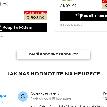
Skladem
-20
1.70
7 569 Kč
-20% kód: SRPEN20
Koupit s kód
5 463 Kč
kód: 001240306136
Koupit s kódem
191
DALŠÍ PODOBNÉ PRODUKTY
JAK NÁS HODNOTÍTE NA HEURECE
Do
Ověřený zákazník
Přidáno před 15 hodinami
1
Rychlé doručení, dobrá komunikace s obchode