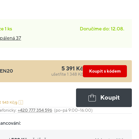
ze
1 ks
Doručíme do: 12.08.
pálená 37
5 391 Kč
EN20
Koupit s kódem
ušetříte 1 348 Kč
Koupit
2 543 Kč/g
efonicky:
+420 777 354 596
(po–pá 9:00–16:00)
nancování: