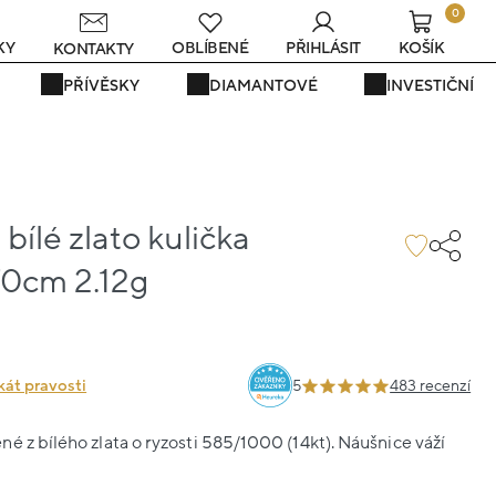
0
s
KY
OBLÍBENÉ
PŘIHLÁSIT
KOŠÍK
KONTAKTY
PŘÍVĚSKY
DIAMANTOVÉ
INVESTIČNÍ
bílé zlato kulička
70cm 2.12g
kát pravosti
5
483 recenzí
é z bílého zlata o ryzosti 585/1000 (14kt). Náušnice váží