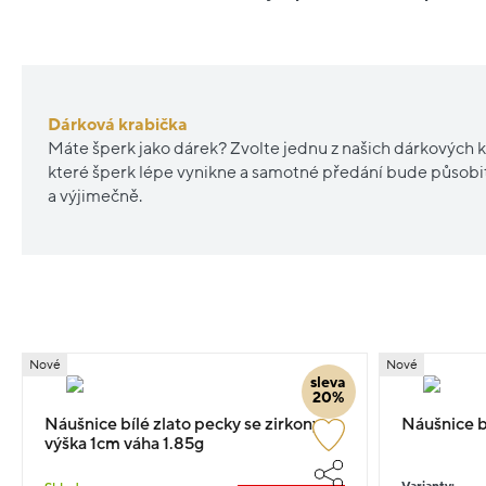
Dárková krabička
Máte šperk jako dárek? Zvolte jednu z našich dárkových k
které šperk lépe vynikne a samotné předání bude působ
a výjimečně.
Nové
Nové
sleva
20%
Náušnice bílé zlato pecky se zirkony
Náušnice bí
výška 1cm váha 1.85g