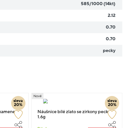
585/1000 (14kt)
2.12
0.70
0.70
pecky
Nové
sleva
sleva
20%
20%
s kamenem
Náušnice bílé zlato se zirkony pecky
1.6g