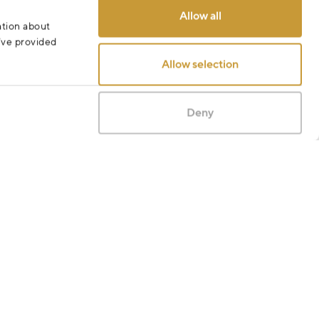
Allow all
ation about
u’ve provided
Allow selection
Deny