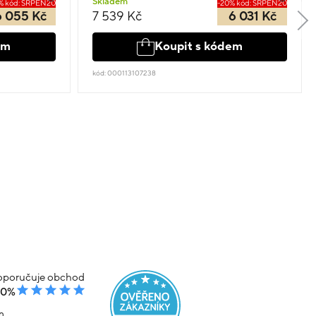
Skladem
% kód: SRPEN20
-20% kód: SRPEN20
6 055 Kč
7 539 Kč
6 031 Kč
em
Koupit s kódem
kód: 000113107238
poručuje obchod
00%
m.