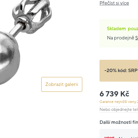
Přečíst si více
Skladem
pou
Na prodejně
S
-20% kód:
SRP
Zobrazit galerii
6 739 Kč
Garance nejnižší ceny:
Nebo objednejte tel
Další možnosti fi