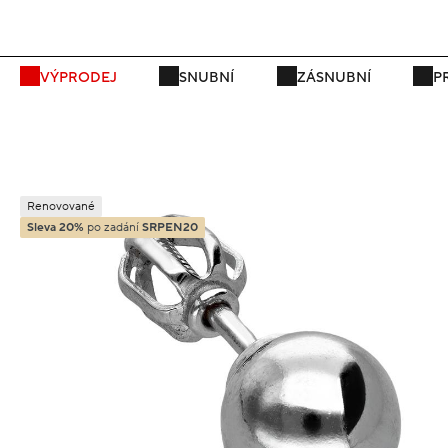
P
VÝPRODEJ
SNUBNÍ
ZÁSNUBNÍ
P
Renovované
Sleva 20%
po zadání
SRPEN20