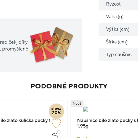
Ryzost
Vaha (g)
Výška (cm)
Šířka (cm)
rabiček, díky
it promyšleně
Typ náušnic
PODOBNÉ PRODUKTY
Nové
sleva
20%
lé zlato kulička pecky 1.45g
Náušnice bílé zlato pecky 
1.95g