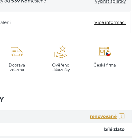
ky od
539 Kč
měsíčně
Vybrat splátky
alení
Více informací
Doprava
Ověřeno
Česká firma
zdarma
zákazníky
Y
renovované
bílé zlato