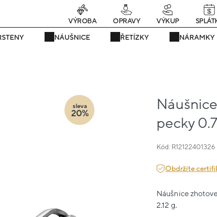
rávě teď! - 20 % na vše! Kód: SRPEN20
23 dní : 22h : 59m : 48
VÝROBA
OPRAVY
VÝKUP
SPLÁT
RSTENY
NÁUŠNICE
ŘETÍZKY
NÁRAMKY
Náušnice 
sleva
20%
pecky 0.
Kód: R12122401326
Obdržíte certifi
Náušnice zhotoven
2.12 g.