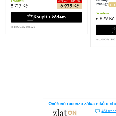
Varianty:
Skladem
-20% kód: SRPEN20
Váha (g):
1.45
8 719 Kč
6 975 Kč
Skladem
Koupit s kódem
6 829 Kč
kód: 000212608223
kód: 000761302