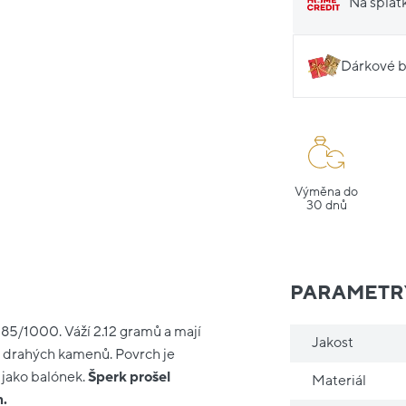
Na splát
Dárkové b
Výměna do
30 dnů
PARAMETR
585/1000. Váží 2.12 gramů a mají
Jakost
z drahých kamenů. Povrch je
 jako balónek.
Šperk prošel
Materiál
m.