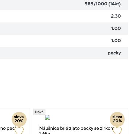
585/1000 (14kt)
2.30
1.00
1.00
pecky
Nové
sleva
sleva
20%
20%
čno pecky
Náušnice bílé zlato pecky se zirkony
1.65g