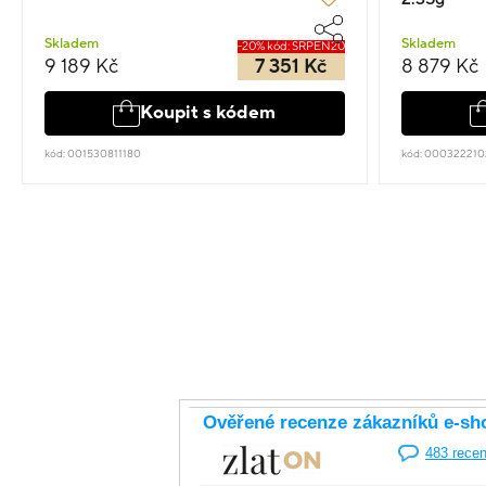
Skladem
Skladem
-20% kód: SRPEN20
9 189 Kč
7 351 Kč
8 879 Kč
Koupit s kódem
kód: 001530811180
kód: 000322210