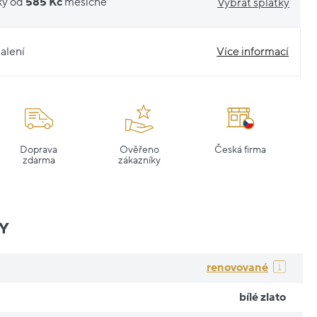
ky od
585 Kč
měsíčně
Vybrat splátky
alení
Více informací
Doprava
Ověřeno
Česká firma
zdarma
zákazníky
Y
renovované
bílé zlato