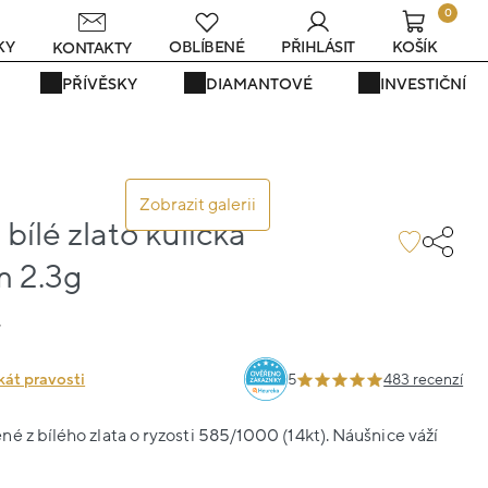
0
KY
OBLÍBENÉ
PŘIHLÁSIT
KOŠÍK
KONTAKTY
PŘÍVĚSKY
DIAMANTOVÉ
INVESTIČNÍ
Zobrazit galerii
bílé zlato kulička
m 2.3g
7
kát pravosti
5
483 recenzí
é z bílého zlata o ryzosti 585/1000 (14kt). Náušnice váží