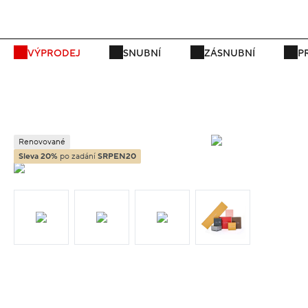
P
VÝPRODEJ
SNUBNÍ
ZÁSNUBNÍ
P
Renovované
Sleva 20%
po zadání
SRPEN20