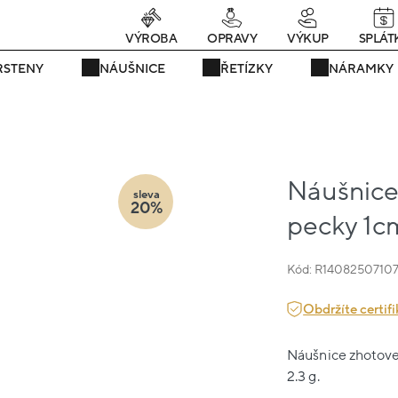
rávě teď! - 20 % na vše! Kód: SRPEN20
24 dní : 6h : 46m : 49s
VÝROBA
OPRAVY
VÝKUP
SPLÁT
RSTENY
NÁUŠNICE
ŘETÍZKY
NÁRAMKY
Náušnice 
sleva
20%
pecky 1c
Kód: R1408250710
Obdržíte certifi
Náušnice zhotoven
2.3 g.