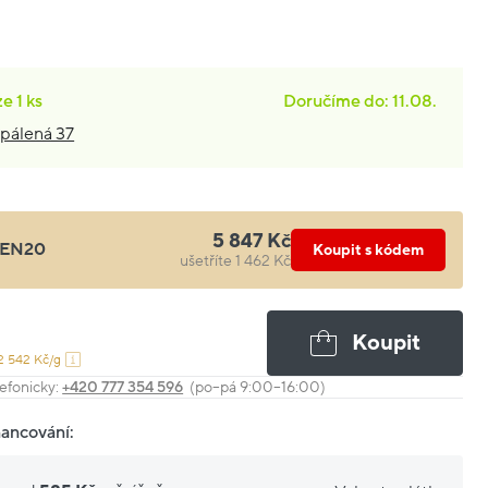
ze
1 ks
Doručíme do: 11.08.
pálená 37
5 847 Kč
EN20
Koupit s kódem
ušetříte 1 462 Kč
Koupit
2 542 Kč/g
efonicky:
+420 777 354 596
(po–pá 9:00–16:00)
nancování: