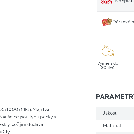
Na splát
Dárkové b
Výměna do
30 dnů
PARAMETR
85/1000 (14kt). Mají tvar
Jakost
Náušnice jsou typu pecky s
esklý, což jim dodává
Materiál
žity.