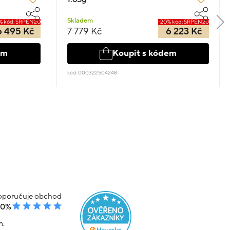
Skladem
% kód: SRPEN20
-20% kód: SRPEN20
6 495 Kč
7 779 Kč
6 223 Kč
em
Koupit s kódem
kód: 000322504248
poručuje obchod
00%
m.