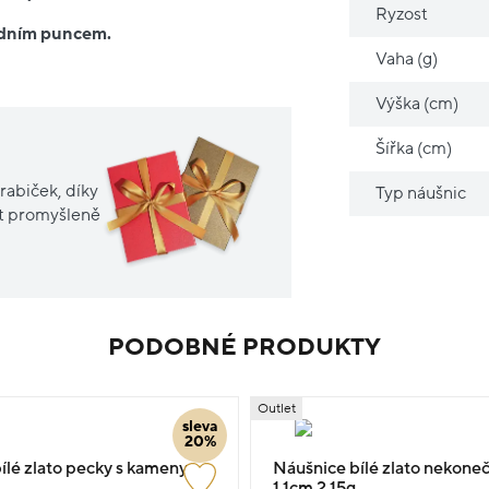
Ryzost
ředním puncem.
Vaha (g)
Výška (cm)
Šířka (cm)
rabiček, díky
Typ náušnic
it promyšleně
PODOBNÉ PRODUKTY
Outlet
sleva
20%
ílé zlato pecky s kameny
Náušnice bílé zlato nekone
1.1cm 2.15g