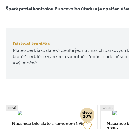
Šperk prošel kontrolou Puncovního úřadu a je opatřen ú
Dárková krabička
Máte šperk jako dárek? Zvolte jednu z našich dárkových k
které šperk lépe vynikne a samotné předání bude působ
a výjimečně.
Nové
Outlet
sleva
20%
Náušnice bílé zlato s kamenem 1.95g
Náušnice b
2.35g