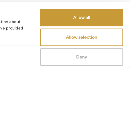
Allow all
ation about
u’ve provided
Allow selection
Deny