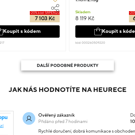
Skladem
-20% kód: SRPEN20
-20
7 103 Kč
8 119 Kč
Koupit s kódem
Koupit s kód
217
kód: 000260509220
DALŠÍ PODOBNÉ PRODUKTY
JAK NÁS HODNOTÍTE NA HEURECE
Do
Ověřený zákazník
Přidáno před 7 hodinami
1
Rychlé doručení, dobrá komunikace s obchode