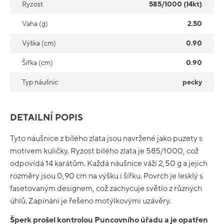
Ryzost
585/1000 (14kt)
Vaha (g)
2.50
Výška (cm)
0.90
Šířka (cm)
0.90
Typ náušnic
pecky
DETAILNÍ POPIS
Tyto náušnice z bílého zlata jsou navržené jako puzety s
motivem kuličky. Ryzost bílého zlata je 585/1000, což
odpovídá 14 karátům. Každá náušnice váží 2,50 g a jejich
rozměry jsou 0,90 cm na výšku i šířku. Povrch je lesklý s
fasetovaným designem, což zachycuje světlo z různých
úhlů. Zapínání je řešeno motýlkovými uzávěry.
Šperk prošel kontrolou Puncovního úřadu a je opatřen