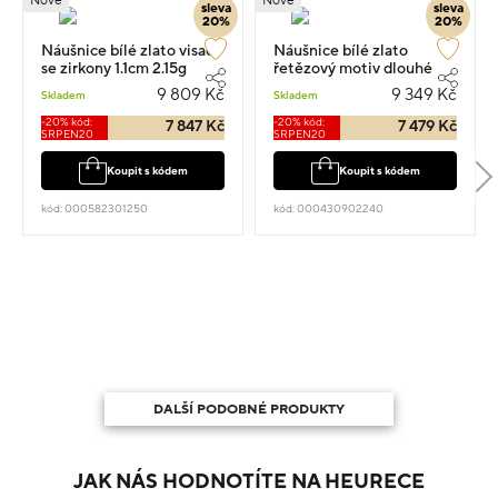
Nové
Nové
sleva
sleva
20%
20%
Náušnice bílé zlato visací
Náušnice bílé zlato
se zirkony 1.1cm 2.15g
řetězový motiv dlouhé
5.5cm 2.05g
9 809 Kč
9 349 Kč
Skladem
Skladem
-20% kód:
-20% kód:
7 847 Kč
7 479 Kč
SRPEN20
SRPEN20
Koupit s kódem
Koupit s kódem
kód: 000582301250
kód: 000430902240
DALŠÍ PODOBNÉ PRODUKTY
JAK NÁS HODNOTÍTE NA HEURECE