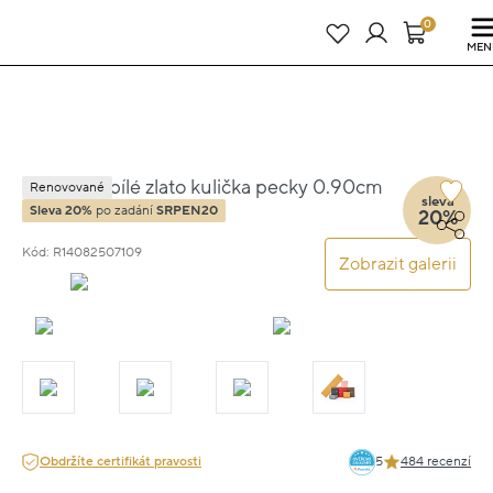
Právě teď! - 20 % na vše! Kód: SRPEN20
21 dní : 20h : 25m : 54s
0
MEN
Náušnice bílé zlato kulička pecky 0.90cm
Renovované
sleva
2.5g
Sleva 20%
po zadání
SRPEN20
20%
Kód: R14082507109
Zobrazit galerii
Obdržíte certifikát pravosti
5
484 recenzí