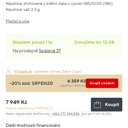
Náušnice zhotovené z bílého zlata o ryzosti 585/1000 (14kt).
Náušnice váží 2.5 g.
Přečíst si více
Skladem
pouze
1 ks
Doručíme do: 12.08.
Na prodejně
Spálená 37
Přihlaste se
a získejte výhody Zlaton Clubu
6 359 Kč
-20% kód:
SRPEN20
Koupit s kódem
ušetříte 1 590 Kč
7 949 Kč
Koupit
2 544 Kč/g
Garance nejnižší ceny:
Nebo objednejte telefonicky:
+420 777 354 596
(po–pá 9:00–16:00)
Další možnosti financování: