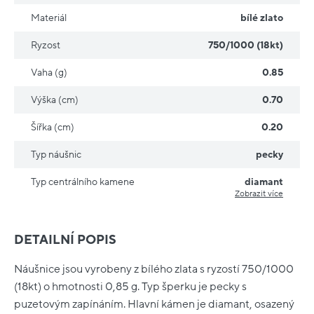
Materiál
bílé zlato
Ryzost
750/1000 (18kt)
Vaha (g)
0.85
Výška (cm)
0.70
Šířka (cm)
0.20
Typ náušnic
pecky
Typ centrálního kamene
diamant
Zobrazit více
DETAILNÍ POPIS
Náušnice jsou vyrobeny z bílého zlata s ryzostí 750/1000
(18kt) o hmotnosti 0,85 g. Typ šperku je pecky s
puzetovým zapínáním. Hlavní kámen je diamant, osazený