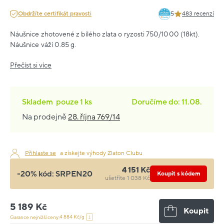
Obdržíte certifikát pravosti
5
483 recenzí
Náušnice zhotovené z bílého zlata o ryzosti 750/1000 (18kt).
Náušnice váží 0.85 g.
Přečíst si více
Skladem
pouze
1 ks
Doručíme do: 11.08.
Na prodejně
28. října 769/14
Přihlaste se
a získejte výhody Zlaton Clubu
4 151 Kč
-20% kód:
SRPEN20
Koupit s kódem
ušetříte 1 038 Kč
5 189 Kč
Koupit
4 884 Kč/g
Garance nejnižší ceny: