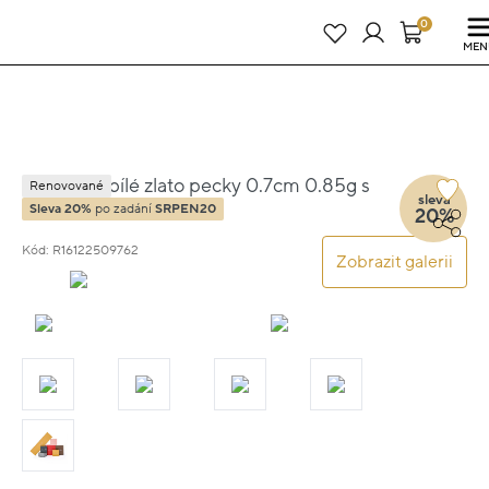
Právě teď! - 20 % na vše! Kód: SRPEN20
24 dní : 8h : 31m : 15s
0
MEN
Náušnice bílé zlato pecky 0.7cm 0.85g s
Renovované
sleva
diamantem 0.030ct
Sleva 20%
po zadání
SRPEN20
20%
Kód: R16122509762
Zobrazit galerii