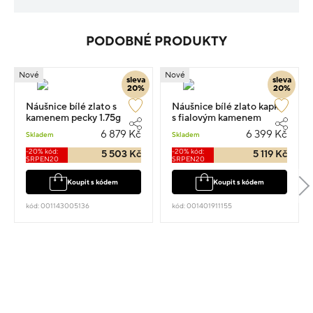
PODOBNÉ PRODUKTY
Nové
Nové
sleva
sleva
20%
20%
Náušnice bílé zlato s
Náušnice bílé zlato kapka
kamenem pecky 1.75g
s fialovým kamenem
pecky 1.65g
6 879 Kč
6 399 Kč
Skladem
Skladem
-20% kód:
-20% kód:
5 503 Kč
5 119 Kč
SRPEN20
SRPEN20
Koupit s kódem
Koupit s kódem
kód: 001143005136
kód: 001401911155