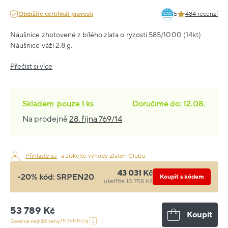
Obdržíte certifikát pravosti
5
484 recenzí
Náušnice zhotovené z bílého zlata o ryzosti 585/1000 (14kt).
Náušnice váží 2.8 g.
Přečíst si více
Skladem
pouze
1 ks
Doručíme do: 12.08.
Na prodejně
28. října 769/14
Přihlaste se
a získejte výhody Zlaton Clubu
43 031 Kč
-20% kód:
SRPEN20
Koupit s kódem
ušetříte 10 758 Kč
53 789 Kč
Koupit
15 368 Kč/g
Garance nejnižší ceny: