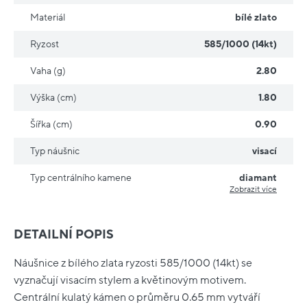
Materiál
bílé zlato
Ryzost
585/1000 (14kt)
Vaha (g)
2.80
Výška (cm)
1.80
Šířka (cm)
0.90
Typ náušnic
visací
Typ centrálního kamene
diamant
Zobrazit více
DETAILNÍ POPIS
Náušnice z bílého zlata ryzosti 585/1000 (14kt) se
vyznačují visacím stylem a květinovým motivem.
Centrální kulatý kámen o průměru 0.65 mm vytváří