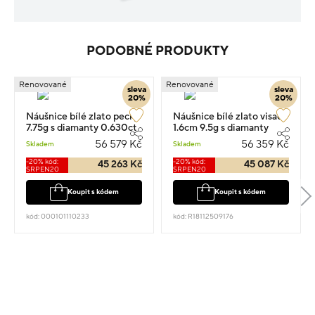
PODOBNÉ PRODUKTY
Renovované
Renovované
sleva
sleva
20%
20%
Náušnice bílé zlato pecky
Náušnice bílé zlato visací
7.75g s diamanty 0.630ct
1.6cm 9.5g s diamanty
0.440ct
56 579 Kč
56 359 Kč
Skladem
Skladem
-20% kód:
-20% kód:
45 263 Kč
45 087 Kč
SRPEN20
SRPEN20
Koupit s kódem
Koupit s kódem
kód: 000101110233
kód: R18112509176