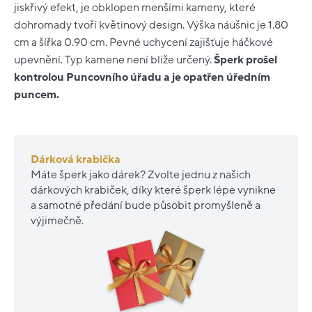
jiskřivý efekt, je obklopen menšími kameny, které
dohromady tvoří květinový design. Výška náušnic je 1.80
cm a šířka 0.90 cm. Pevné uchycení zajišťuje háčkové
upevnění. Typ kamene není blíže určený.
Šperk prošel
kontrolou Puncovního úřadu a je opatřen úředním
puncem.
Dárková krabička
Máte šperk jako dárek? Zvolte jednu z našich
dárkových krabiček, díky které šperk lépe vynikne
a samotné předání bude působit promyšleně a
výjimečně.