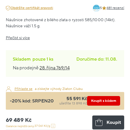
Obdržíte certifikát pravosti
5
481 recenzí
Náušnice zhotovené z bílého zlata o ryzosti 585/1000 (14kt).
Náušnice váží 1.5 g.
Přečíst si více
Skladem
pouze
1 ks
Doručíme do: 11.08.
Na prodejně
28. října 769/14
Přihlaste se
a získejte výhody Zlaton Clubu
55 591 Kč
-20% kód:
SRPEN20
Koupit s kódem
ušetříte 13 898 Kč
69 489 Kč
Koupit
37 061 Kč/g
Garance nejnižší ceny: