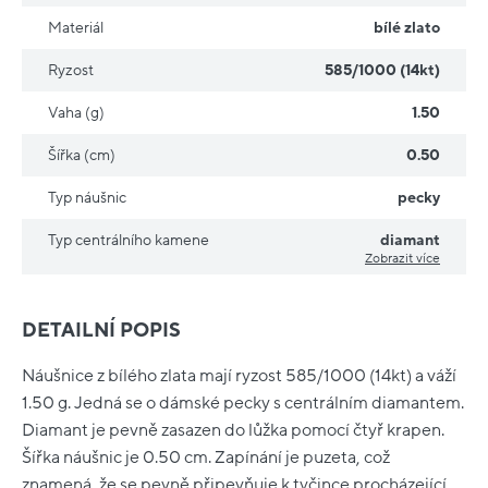
Materiál
bílé zlato
Ryzost
585/1000 (14kt)
Vaha (g)
1.50
Šířka (cm)
0.50
Typ náušnic
pecky
Typ centrálního kamene
diamant
Zobrazit více
DETAILNÍ POPIS
Náušnice z bílého zlata mají ryzost 585/1000 (14kt) a váží
1.50 g. Jedná se o dámské pecky s centrálním diamantem.
Diamant je pevně zasazen do lůžka pomocí čtyř krapen.
Šířka náušnic je 0.50 cm. Zapínání je puzeta, což
znamená, že se pevně připevňuje k tyčince procházející