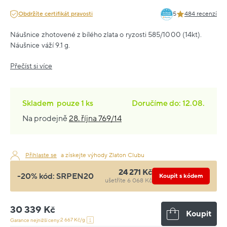
Obdržíte certifikát pravosti
5
484 recenzí
Náušnice zhotovené z bílého zlata o ryzosti 585/1000 (14kt).
Náušnice váží 9.1 g.
Přečíst si více
Skladem
pouze
1 ks
Doručíme do: 12.08.
Na prodejně
28. října 769/14
Přihlaste se
a získejte výhody Zlaton Clubu
24 271 Kč
-20% kód:
SRPEN20
Koupit s kódem
ušetříte 6 068 Kč
30 339 Kč
Koupit
2 667 Kč/g
Garance nejnižší ceny: