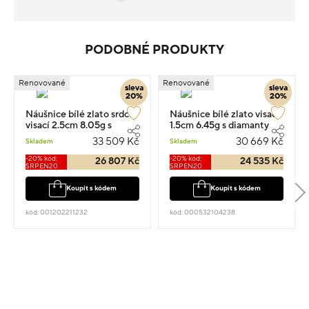
PODOBNÉ PRODUKTY
Renovované
Renovované
sleva
sleva
20%
20%
Náušnice bílé zlato srdce
Náušnice bílé zlato visací
visací 2.5cm 8.05g s
1.5cm 6.45g s diamanty
diamantem 0.390ct
0.110ct
33 509 Kč
30 669 Kč
Skladem
Skladem
-20% kód:
-20% kód:
26 807 Kč
24 535 Kč
SRPEN20
SRPEN20
Koupit s kódem
Koupit s kódem
kód: 001202211232
kód: 000532104238