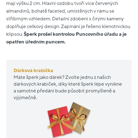
mají výšku 2 cm. Hlavní ozdobu tvoří více červených
almandinů, bohatě faceted, umístěných v rámu se
stříbrným vzhledem. Detailní zdobení s čirými kameny
doplňuje celkový design. Zapínání je řešeno klenotnickou
klipsou.
Šperk prošel kontrolou Puncovního úřadu a je
opatřen úředním puncem.
Dárková krabička
Máte šperk jako dárek? Zvolte jednu z našich
dárkových krabiček, díky které šperk lépe vynikne
a samotné předání bude působit promyšleně a
výjimečně.