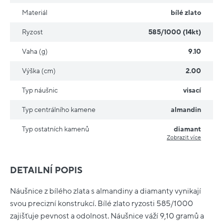
Materiál
bílé zlato
Ryzost
585/1000 (14kt)
Vaha (g)
9.10
Výška (cm)
2.00
Typ náušnic
visací
Typ centrálního kamene
almandin
Typ ostatních kamenů
diamant
Zobrazit více
DETAILNÍ POPIS
Náušnice z bílého zlata s almandiny a diamanty vynikají
svou precizní konstrukcí. Bílé zlato ryzosti 585/1000
zajišťuje pevnost a odolnost. Náušnice váží 9,10 gramů a