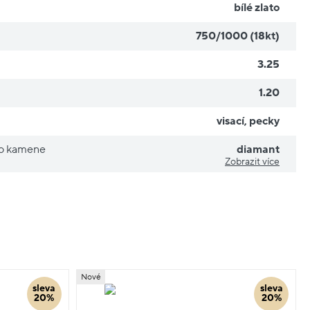
bílé zlato
750/1000 (18kt)
3.25
1.20
visací
,
pecky
ho kamene
diamant
Zobrazit více
Nové
sleva
sleva
20%
20%