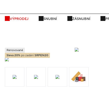
P
VÝPRODEJ
SNUBNÍ
ZÁSNUBNÍ
P
Renovované
Sleva 20%
po zadání
SRPEN20