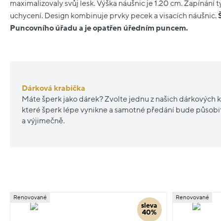
maximalizovaly svůj lesk. Výška náušnic je 1.20 cm. Zapínání t
uchycení. Design kombinuje prvky pecek a visacích náušnic.
Puncovního úřadu a je opatřen úředním puncem.
Dárková krabička
Máte šperk jako dárek? Zvolte jednu z našich dárkových k
které šperk lépe vynikne a samotné předání bude působ
a výjimečně.
Renovované
Renovované
sleva
40%