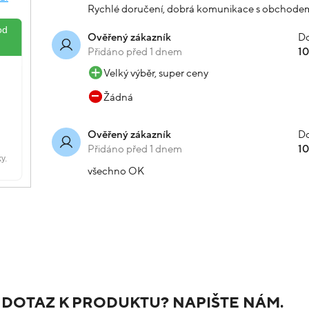
Rychlé doručení, dobrá komunikace s obchode
Do
Ověřený zákazník
Přidáno před 1 dnem
1
Velký výběr, super ceny
Žádná
Do
Ověřený zákazník
Přidáno před 1 dnem
1
všechno OK
 DOTAZ K PRODUKTU? NAPIŠTE NÁM.