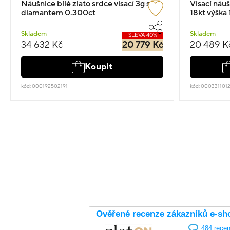
Náušnice bílé zlato srdce visací 3g s
Visací náuš
diamantem 0.300ct
18kt výška 
Skladem
Skladem
SLEVA 40%
34 632 Kč
20 779 Kč
20 489 K
Koupit
kód: 000192502191
kód: 000331101