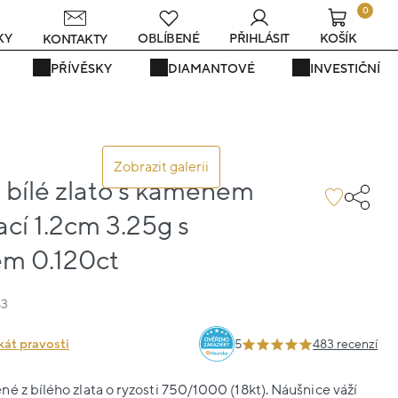
0
KY
OBLÍBENÉ
PŘIHLÁSIT
KOŠÍK
KONTAKTY
PŘÍVĚSKY
DIAMANTOVÉ
INVESTIČNÍ
Zobrazit galerii
 bílé zlato s kamenem
ací 1.2cm 3.25g s
m 0.120ct
43
kát pravosti
5
483 recenzí
é z bílého zlata o ryzosti 750/1000 (18kt). Náušnice váží