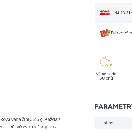
Na splát
Dárkové b
Výměna do
30 dnů
PARAMETR
ková váha činí 3.25 g. Každá z
Jakost
y a pečlivě vybroušeny, aby