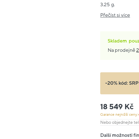
3.25 g.
Přečíst si více
Skladem
pou
Na prodejně
2
-20% kód:
SRP
18 549 Kč
Garance nejnižší ceny:
Nebo objednejte tel
Další možnosti fi