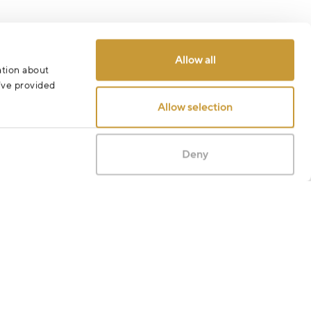
Allow all
ation about
u’ve provided
Allow selection
Deny