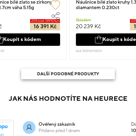
nice bílé zlato se zirkony
Náušnice bílé zlato kruhy 1.
1.7cm váha 5.15g
diamantem 0.230ct
Skladem
-20% kód: SRPEN20
-20
č
16 391 Kč
20 239 Kč
Koupit s kódem
Koupit s kód
230
kód: 000121112231
DALŠÍ PODOBNÉ PRODUKTY
JAK NÁS HODNOTÍTE NA HEURECE
Do
Ověřený zákazník
Přidáno před 1 dnem
1