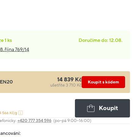
ze
1 ks
Doručíme do: 12.08.
8. října 769/14
14 839 Kč
EN20
Koupit s kódem
ušetříte 3 710 Kč
Koupit
4 566 Kč/g
efonicky:
+420 777 354 596
(po–pá 9:00–16:00)
nancování: