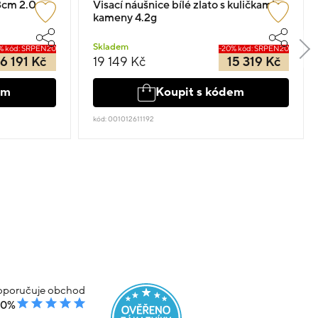
3cm 2.0g s
Visací náušnice bílé zlato s kuličkami a
kameny 4.2g
Skladem
% kód: SRPEN20
-20% kód: SRPEN20
16 191 Kč
19 149 Kč
15 319 Kč
em
Koupit s kódem
kód: 001012611192
poručuje obchod
00%