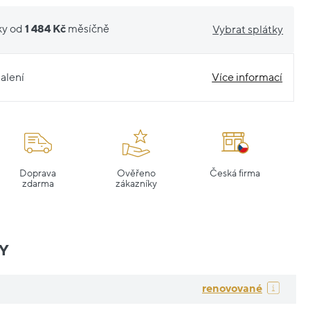
ky od
1 484 Kč
měsíčně
Vybrat splátky
alení
Více informací
Doprava
Ověřeno
Česká firma
zdarma
zákazníky
Y
renovované