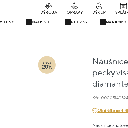
rávě teď! - 20 % na vše! Kód: SRPEN20
23 dní : 8h : 00m : 57s
VÝROBA
OPRAVY
VÝKUP
SPLÁT
RSTENY
NÁUŠNICE
ŘETÍZKY
NÁRAMKY
Náušnice
sleva
20%
pecky vis
diamante
Kód: 0000514052
Obdržíte certifi
Náušnice zhotoven