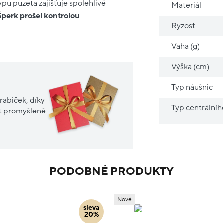
ypu puzeta zajišťuje spolehlivé
Materiál
Šperk prošel kontrolou
Ryzost
Vaha (g)
Výška (cm)
Typ náušnic
rabiček, díky
Typ centrální
it promyšleně
PODOBNÉ PRODUKTY
Nové
sleva
20%