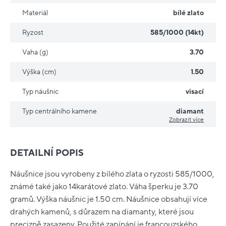
Materiál
bílé zlato
Ryzost
585/1000 (14kt)
Vaha (g)
3.70
Výška (cm)
1.50
Typ náušnic
visací
Typ centrálního kamene
diamant
Zobrazit více
DETAILNÍ POPIS
Náušnice jsou vyrobeny z bílého zlata o ryzosti 585/1000,
známé také jako 14karátové zlato. Váha šperku je 3.70
gramů. Výška náušnic je 1.50 cm. Náušnice obsahují více
drahých kamenů, s důrazem na diamanty, které jsou
precizně zasazeny. Použité zapínání je francouzského