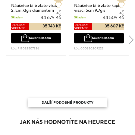
Náušnice bílé zlato visací
Náušnice bílé zlato kapka
2.1cm 7.1g s diamantem
visací 5cm 9.7g s
0.320ct
diamantem 0.410ct
44 679 Kč
44 509 Kč
Skladem
Skladem
-20% kód:
-20% kód:
35 743 Kč
35 607 Kč
SRPEN20
SRPEN20
Koupit s kódem
Koupit s kódem
kód: R19082507236
kód: 000380209222
DALŠÍ PODOBNÉ PRODUKTY
JAK NÁS HODNOTÍTE NA HEURECE