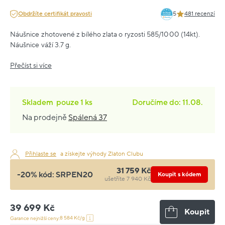
Obdržíte certifikát pravosti
5
481 recenzí
Náušnice zhotovené z bílého zlata o ryzosti 585/1000 (14kt).
Náušnice váží 3.7 g.
Přečíst si více
Skladem
pouze
1 ks
Doručíme do: 11.08.
Na prodejně
Spálená 37
Přihlaste se
a získejte výhody Zlaton Clubu
31 759 Kč
-20% kód:
SRPEN20
Koupit s kódem
ušetříte 7 940 Kč
39 699 Kč
Koupit
8 584 Kč/g
Garance nejnižší ceny: