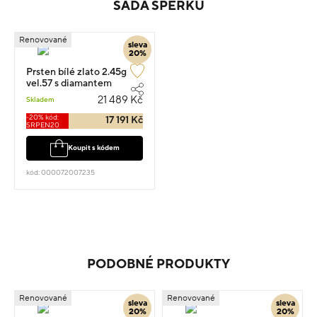
SADA ŠPERKŮ
Renovované
sleva
20%
Prsten bílé zlato 2.45g
vel.57 s diamantem
0.270ct
21 489 Kč
Skladem
-20% kód:
17 191 Kč
SRPEN20
Koupit s kódem
kód: 000072007235
PODOBNÉ PRODUKTY
Renovované
Renovované
sleva
sleva
20%
20%