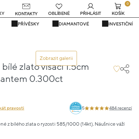
0
KY
OBLÍBENÉ
PŘIHLÁSIT
KOŠÍK
KONTAKTY
PŘÍVĚSKY
DIAMANTOVÉ
INVESTIČNÍ
Zobrazit galerii
bílé zlato visací 1.5cm
mantem 0.300ct
kát pravosti
5
484 recenzí
é z bílého zlata o ryzosti 585/1000 (14kt). Náušnice váží