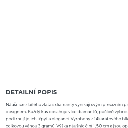
DETAILNÍ POPIS
Náušnice z bílého zlata s diamanty vynikají svým precizním 
designem. Každý kus obsahuje více diamantů, pečlivě vybro
podtrhují jejich třpyt a eleganci. Vyrobeny z 14karátového bí
celkovou váhou 3 gramů. Výška náušnic činí 1,50 cm a jsou 