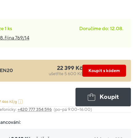
ze
1 ks
Doručíme do: 12.08.
8. října 769/14
22 399 Kč
EN20
Koupit s kódem
ušetříte 5 600 Kč
Koupit
7 466 Kč/g
efonicky:
+420 777 354 596
(po–pá 9:00–16:00)
nancování: