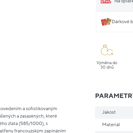
Na splát
Dárkové b
Výměna do
30 dnů
PARAMETR
provedením a sofistikovaným
Jakost
ušených a zasazených, které
lého zlata (585/1000), s
Materiál
opatřeny francouzským zapínáním