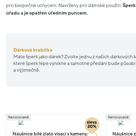
pro bezpečné uchycení. Navrženy pro dámské použití.
Šperk
úřadu a je opatřen úředním puncem.
Dárková krabička
Máte šperk jako dárek? Zvolte jednu z našich dárkových k
které šperk lépe vynikne a samotné předání bude působ
a výjimečně.
Renovované
Renovované
sleva
20%
Náušnice bílé zlato visací s kameny
Náušnice z