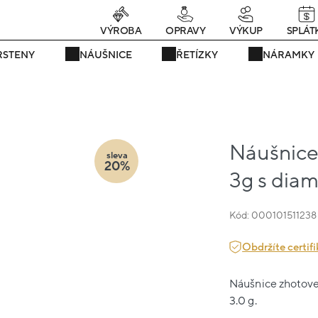
Právě teď! - 20 % na vše! Kód: SRPEN20
22 dní : 8h : 41m : 42s
VÝROBA
OPRAVY
VÝKUP
SPLÁT
RSTENY
NÁUŠNICE
ŘETÍZKY
NÁRAMKY
Náušnice 
sleva
20%
3g s dia
Kód: 000101511238
Obdržíte certifi
Náušnice zhotoven
3.0 g.