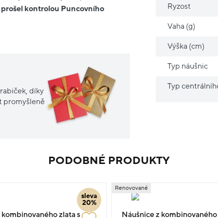
Ryzost
 prošel kontrolou Puncovního
Vaha (g)
Výška (cm)
Typ náušnic
Typ centrální
rabiček, díky
it promyšleně
PODOBNÉ PRODUKTY
Renovované
sleva
20%
 kombinovaného zlata s
Náušnice z kombinovaného z