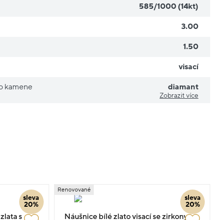
585/1000 (14kt)
3.00
1.50
visací
ho kamene
diamant
Zobrazit více
Renovované
sleva
sleva
20%
20%
lata s
Náušnice bílé zlato visací se zirkony