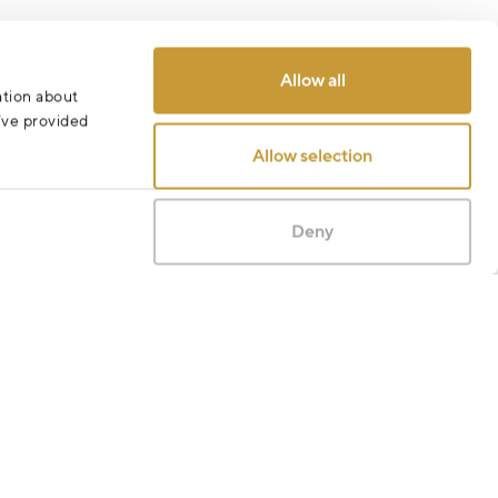
Allow all
ation about
u’ve provided
Allow selection
Deny