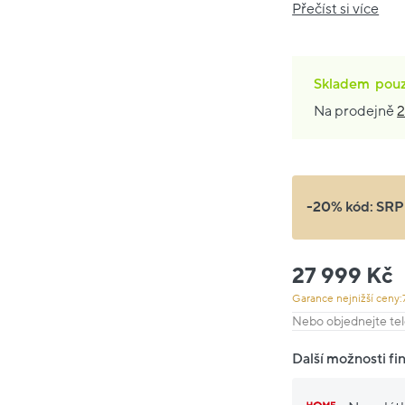
Přečíst si více
Skladem
pou
Na prodejně
2
-20% kód:
SRP
27 999 Kč
Garance nejnižší ceny:
Nebo objednejte tel
Další možnosti fi