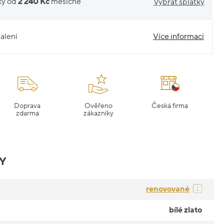
ky od
2 240 Kč
měsíčně
Vybrat splátky
alení
Více informací
Doprava
Ověřeno
Česká firma
zdarma
zákazníky
Y
renovované
bílé zlato