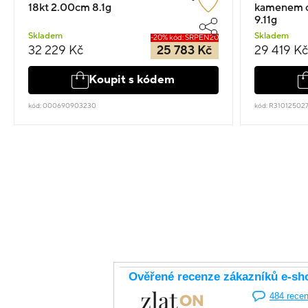
18kt 2.00cm 8.1g
kamenem os
9.11g
Skladem
Skladem
-20% kód: SRPEN20
32 229 Kč
25 783 Kč
29 419 Kč
Koupit s kódem
kód: 000690903230
kód: R31012502