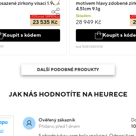
azené zirkony visací 1.9cm
motivem hlavy zdobené zir
4.51cm 9.1g
Skladem
-20% kód: SRPEN20
-20
23 535 Kč
28 949 Kč
2
Koupit s kódem
Koupit s kód
797
kód: R28112401018
DALŠÍ PODOBNÉ PRODUKTY
JAK NÁS HODNOTÍTE NA HEURECE
Do
Ověřený zákazník
Přidáno před 1 dnem
1
S objednávkou som bola spokojná. Odporúčam.