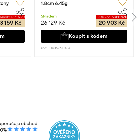
kony
1.8cm 6.45g
Skladem
% kód: SRPEN20
-20% kód: SRPEN20
3 159 Kč
26 129 Kč
20 903 Kč
em
Koupit s kódem
kód: R04052613484
poručuje obchod
00%