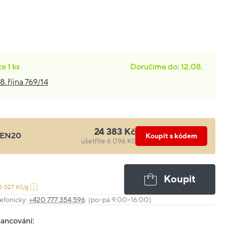
ze
1 ks
Doručíme do: 12.08.
8. října 769/14
24 383 Kč
EN20
Koupit s kódem
ušetříte 6 096 Kč
Koupit
5 027 Kč/g
efonicky:
+420 777 354 596
(po–pá 9:00–16:00)
nancování: