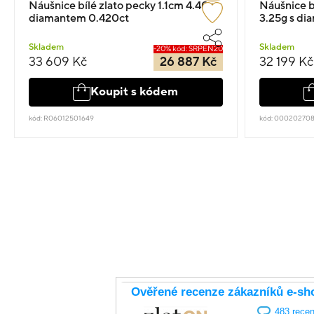
Náušnice bílé zlato pecky 1.1cm 4.40g s
Náušnice b
diamantem 0.420ct
3.25g s di
Skladem
Skladem
-20% kód: SRPEN20
33 609 Kč
26 887 Kč
32 199 Kč
Koupit s kódem
kód: R06012501649
kód: 00020270