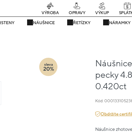
rávě teď! - 20 % na vše! Kód: SRPEN20
23 dní : 16h : 49m : 06
VÝROBA
OPRAVY
VÝKUP
SPLÁT
RSTENY
NÁUŠNICE
ŘETÍZKY
NÁRAMKY
Náušnice 
sleva
20%
pecky 4.
0.420ct
Kód: 00013310523
Obdržíte certifi
Náušnice zhotoven