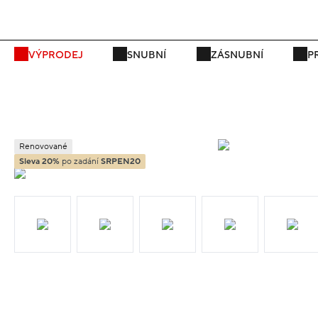
P
VÝPRODEJ
SNUBNÍ
ZÁSNUBNÍ
P
Renovované
Sleva 20%
po zadání
SRPEN20