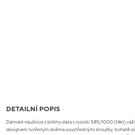
DETAILNÍ POPIS
Dámské náušnice z bílého zlata s ryzostí 585/1000 (14kt) váží
designem tvořeným dvěma soustřednými kroužky, bohatě o