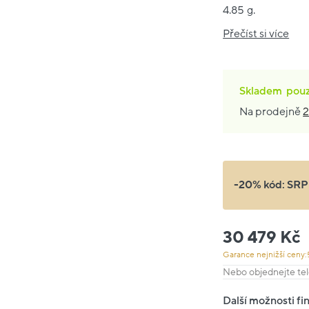
4.85 g.
Přečíst si více
Skladem
pou
Na prodejně
2
-20% kód:
SRP
30 479 Kč
Garance nejnižší ceny:
Nebo objednejte tel
Další možnosti fi