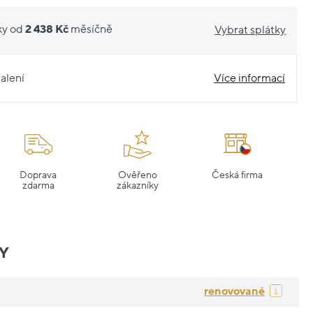
ky od
2 438 Kč
měsíčně
Vybrat splátky
alení
Více informací
Doprava
Ověřeno
Česká firma
zdarma
zákazníky
Y
renovované