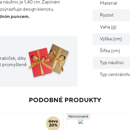
a náušnic je 1,40 cm. Zapínání
Materiál
 zvýrazňuje design klenotu.
Ryzost
ředním puncem.
Vaha (g)
Výška (cm)
Šířka (cm)
rabiček, díky
Typ náušnic
it promyšleně
Typ centrální
PODOBNÉ PRODUKTY
Renovované
sleva
20%