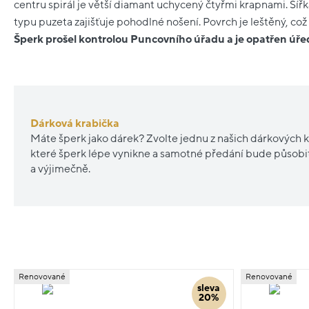
centru spirál je větší diamant uchycený čtyřmi krapnami. Šířk
typu puzeta zajišťuje pohodlné nošení. Povrch je leštěný, což
Šperk prošel kontrolou Puncovního úřadu a je opatřen ú
Dárková krabička
Máte šperk jako dárek? Zvolte jednu z našich dárkových k
které šperk lépe vynikne a samotné předání bude působ
a výjimečně.
Renovované
Renovované
sleva
20%