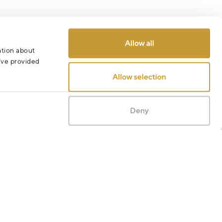
Allow all
ation about
u’ve provided
Allow selection
Deny