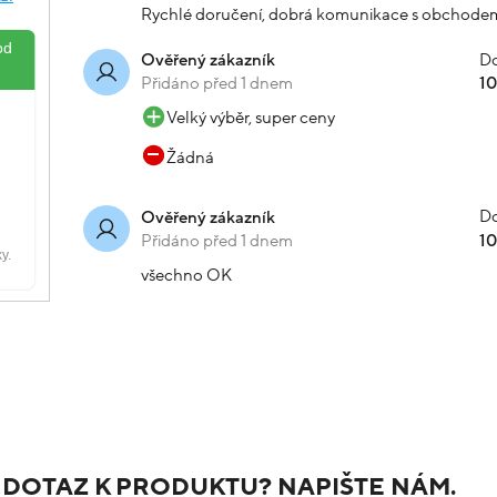
Rychlé doručení, dobrá komunikace s obchode
Do
Ověřený zákazník
Přidáno před 1 dnem
1
Velký výběr, super ceny
Žádná
Do
Ověřený zákazník
Přidáno před 1 dnem
1
všechno OK
 DOTAZ K PRODUKTU? NAPIŠTE NÁM.