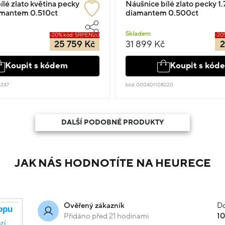
ílé zlato květina pecky
Náušnice bílé zlato pecky 1.
amantem 0.510ct
diamantem 0.500ct
Skladem
-20% kód: SRPEN20
-20
25 759 Kč
31 899 Kč
2
Koupit s kódem
Koupit s kód
8247
kód: 000401108220
DALŠÍ PODOBNÉ PRODUKTY
JAK NÁS HODNOTÍTE NA HEURECE
Do
Ověřený zákazník
Přidáno před 21 hodinami
1