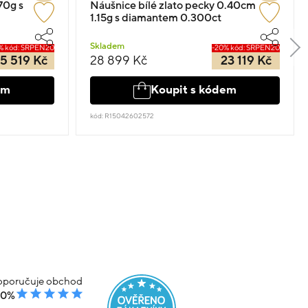
70g s
Náušnice bílé zlato pecky 0.40cm
1.15g s diamantem 0.300ct
Skladem
% kód: SRPEN20
-20% kód: SRPEN20
5 519 Kč
28 899 Kč
23 119 Kč
em
Koupit s kódem
kód: R15042602572
poručuje obchod
00%