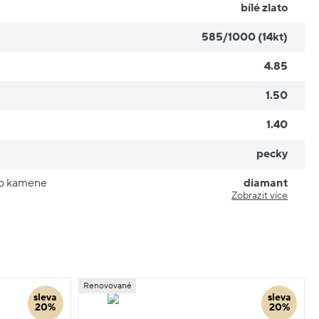
bílé zlato
585/1000 (14kt)
4.85
1.50
1.40
pecky
ho kamene
diamant
Zobrazit více
Renovované
sleva
sleva
20%
20%