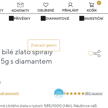
0
s
KY
OBLÍBENÉ
PŘIHLÁSIT
KOŠÍK
KONTAKTY
PŘÍVĚSKY
DIAMANTOVÉ
INVESTIČNÍ
Zobrazit galerii
bílé zlato spirály
85g s diamantem
8
kát pravosti
5
483 recenzí
é z bílého zlata o ryzosti 585/1000 (14kt). Náušnice váží