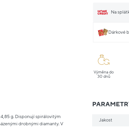
Na splát
Dárkové b
Výměna do
30 dnů
PARAMETR
 4,85 g. Disponují spirálovitým
Jakost
sázenými drobnými diamanty. V