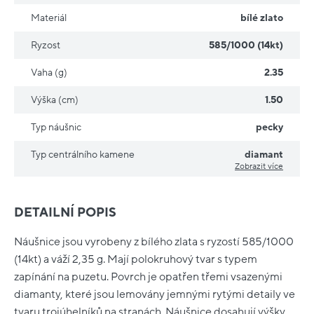
Materiál
bílé zlato
Ryzost
585/1000 (14kt)
Vaha (g)
2.35
Výška (cm)
1.50
Typ náušnic
pecky
Typ centrálního kamene
diamant
Zobrazit více
DETAILNÍ POPIS
Náušnice jsou vyrobeny z bílého zlata s ryzostí 585/1000
(14kt) a váží 2,35 g. Mají polokruhový tvar s typem
zapínání na puzetu. Povrch je opatřen třemi vsazenými
diamanty, které jsou lemovány jemnými rytými detaily ve
tvaru trojúhelníků na stranách. Náušnice dosahují výšky