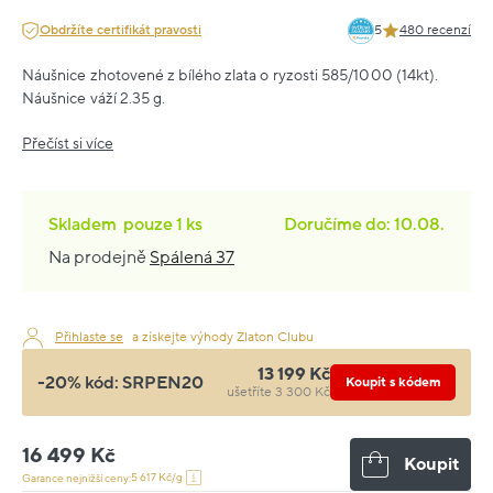
Obdržíte certifikát pravosti
5
480 recenzí
Náušnice zhotovené z bílého zlata o ryzosti 585/1000 (14kt).
Náušnice váží 2.35 g.
Přečíst si více
Skladem
pouze
1 ks
Doručíme do: 10.08.
Na prodejně
Spálená 37
Přihlaste se
a získejte výhody Zlaton Clubu
13 199 Kč
-20% kód:
SRPEN20
Koupit s kódem
ušetříte 3 300 Kč
16 499 Kč
Koupit
5 617 Kč/g
Garance nejnižší ceny: