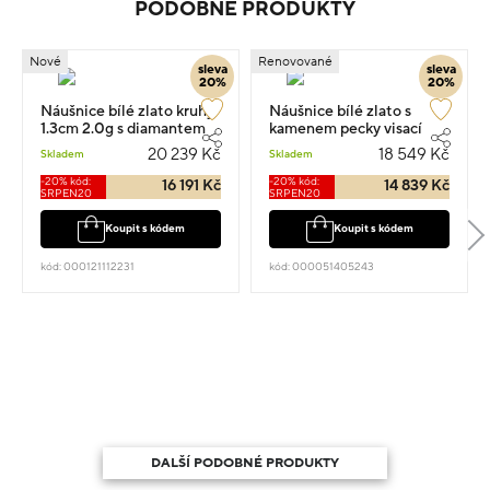
PODOBNÉ PRODUKTY
Nové
Renovované
sleva
sleva
20%
20%
Náušnice bílé zlato kruhy
Náušnice bílé zlato s
1.3cm 2.0g s diamantem
kamenem pecky visací
0.230ct
1.2cm 3.25g s diamantem
20 239 Kč
18 549 Kč
Skladem
Skladem
0.120ct
-20% kód:
-20% kód:
16 191 Kč
14 839 Kč
SRPEN20
SRPEN20
Koupit s kódem
Koupit s kódem
kód: 000121112231
kód: 000051405243
DALŠÍ PODOBNÉ PRODUKTY