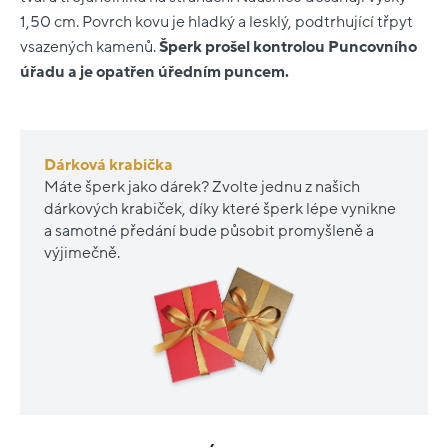
1,50 cm. Povrch kovu je hladký a lesklý, podtrhující třpyt
vsazených kamenů.
Šperk prošel kontrolou Puncovního
úřadu a je opatřen úředním puncem.
Dárková krabička
Máte šperk jako dárek? Zvolte jednu z našich
dárkových krabiček, díky které šperk lépe vynikne
a samotné předání bude působit promyšleně a
výjimečně.