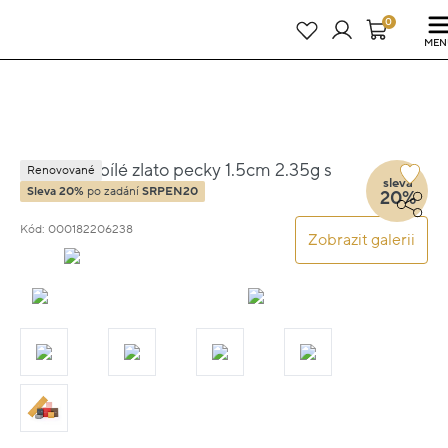
Právě teď! - 20 % na vše! Kód: SRPEN20
25 dní : 9h : 22m : 15s
0
MEN
Náušnice bílé zlato pecky 1.5cm 2.35g s
Renovované
sleva
diamanty 0.200ct
Sleva 20%
po zadání
SRPEN20
20%
Kód: 000182206238
Zobrazit galerii