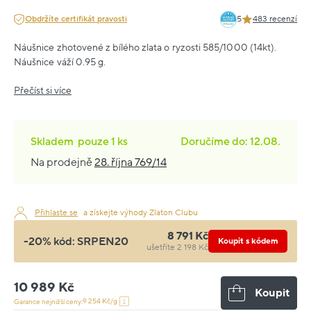
Obdržíte certifikát pravosti
5
483 recenzí
Náušnice zhotovené z bílého zlata o ryzosti 585/1000 (14kt).
Náušnice váží 0.95 g.
Přečíst si více
Skladem
pouze
1 ks
Doručíme do: 12.08.
Na prodejně
28. října 769/14
Přihlaste se
a získejte výhody Zlaton Clubu
8 791 Kč
-20% kód:
SRPEN20
Koupit s kódem
ušetříte 2 198 Kč
10 989 Kč
Koupit
9 254 Kč/g
Garance nejnižší ceny: