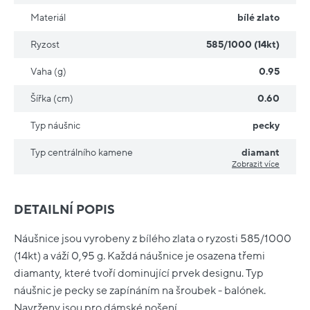
Materiál
bílé zlato
Ryzost
585/1000 (14kt)
Vaha (g)
0.95
Šířka (cm)
0.60
Typ náušnic
pecky
Typ centrálního kamene
diamant
Zobrazit více
DETAILNÍ POPIS
Náušnice jsou vyrobeny z bílého zlata o ryzosti 585/1000
(14kt) a váží 0,95 g. Každá náušnice je osazena třemi
diamanty, které tvoří dominující prvek designu. Typ
náušnic je pecky se zapínáním na šroubek - balónek.
Navrženy jsou pro dámské nošení.