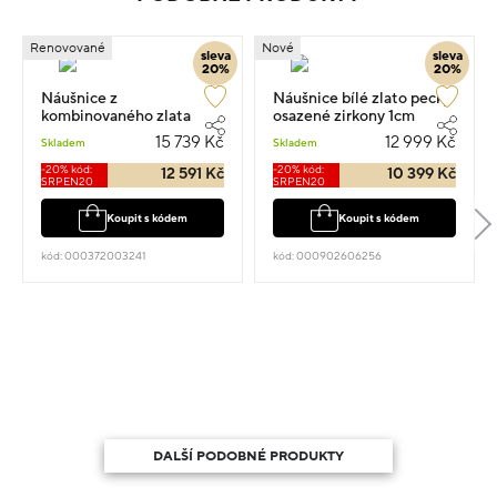
Renovované
Nové
sleva
sleva
20%
20%
Náušnice z
Náušnice bílé zlato pecky
kombinovaného zlata
osazené zirkony 1cm
květina pecky 4.95g
2.85g
15 739 Kč
12 999 Kč
Skladem
Skladem
-20% kód:
-20% kód:
12 591 Kč
10 399 Kč
SRPEN20
SRPEN20
Koupit s kódem
Koupit s kódem
kód: 000372003241
kód: 000902606256
DALŠÍ PODOBNÉ PRODUKTY