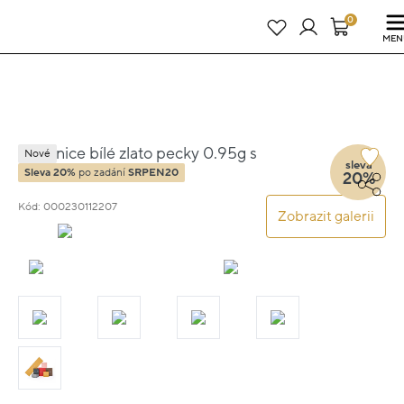
Právě teď! - 20 % na vše! Kód: SRPEN20
23 dní : 6h : 41m : 58s
0
MEN
Náušnice bílé zlato pecky 0.95g s
Nové
sleva
diamantem 0.090ct
Sleva 20%
po zadání
SRPEN20
20%
Kód: 000230112207
Zobrazit galerii