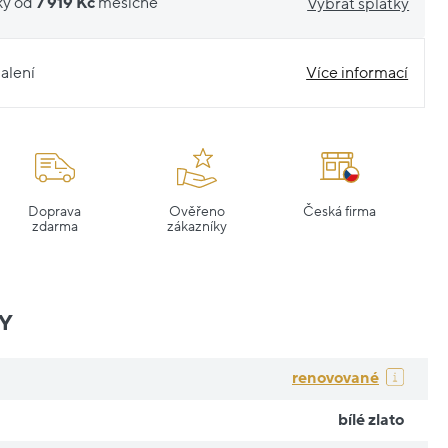
ky od
7 919 Kč
měsíčně
Vybrat splátky
alení
Více informací
Doprava
Ověřeno
Česká firma
zdarma
zákazníky
Y
renovované
bílé zlato