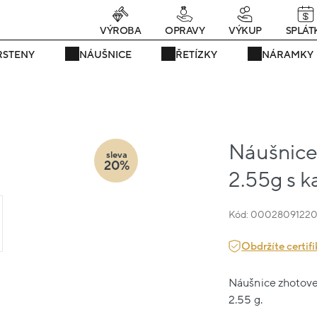
rávě teď! - 20 % na vše! Kód: SRPEN20
24 dní : 19h : 43m : 09
VÝROBA
OPRAVY
VÝKUP
SPLÁT
RSTENY
NÁUŠNICE
ŘETÍZKY
NÁRAMKY
Náušnice 
sleva
20%
2.55g s 
Kód: 0002809122
Obdržíte certifi
Náušnice zhotoven
2.55 g.