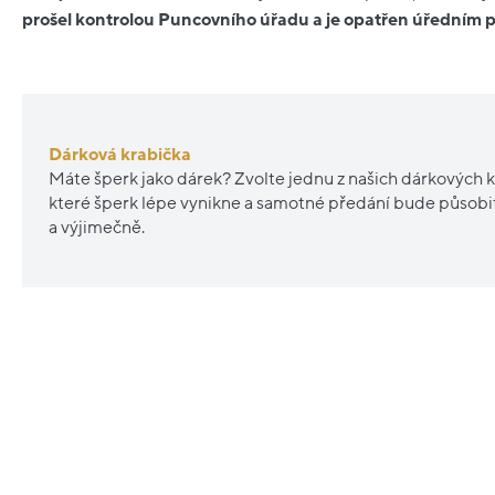
prošel kontrolou Puncovního úřadu a je opatřen úředním
Dárková krabička
Máte šperk jako dárek? Zvolte jednu z našich dárkových k
které šperk lépe vynikne a samotné předání bude působ
a výjimečně.