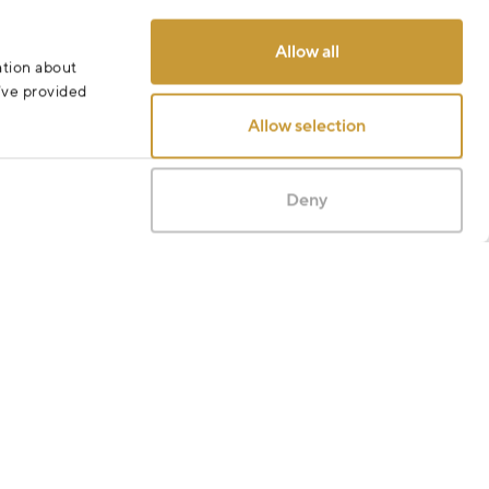
Allow all
ation about
u’ve provided
Allow selection
Deny