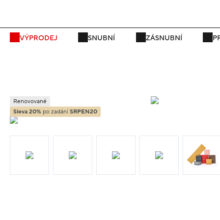
P
VÝPRODEJ
SNUBNÍ
ZÁSNUBNÍ
P
Renovované
Sleva 20%
po zadání
SRPEN20