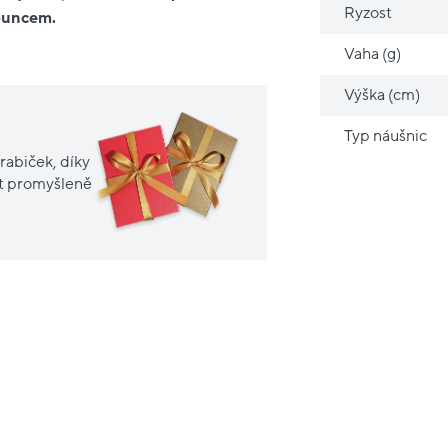
Ryzost
 puncem.
Vaha (g)
Výška (cm)
Typ náušnic
rabiček, díky
it promyšleně