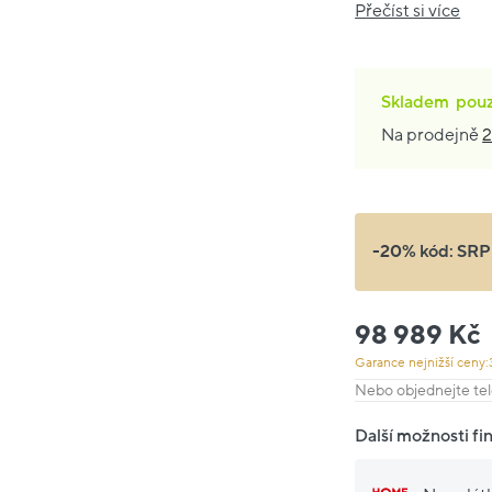
Přečíst si více
Skladem
pou
Na prodejně
2
-20% kód:
SRP
98 989 Kč
Garance nejnižší ceny:
Nebo objednejte tel
Další možnosti fi