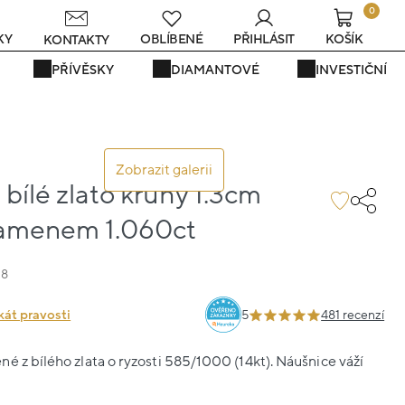
0
s
KY
OBLÍBENÉ
PŘIHLÁSIT
KOŠÍK
KONTAKTY
PŘÍVĚSKY
DIAMANTOVÉ
INVESTIČNÍ
Zobrazit galerii
bílé zlato kruhy 1.3cm
kamenem 1.060ct
08
kát pravosti
5
481 recenzí
é z bílého zlata o ryzosti 585/1000 (14kt). Náušnice váží