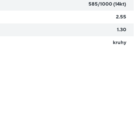
585/1000 (14kt)
2.55
1.30
kruhy