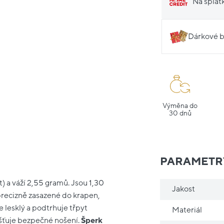
Na splát
Dárkové b
Výměna do
30 dnů
PARAMETR
) a váží 2,55 gramů. Jsou 1,30
Jakost
precizně zasazené do krapen,
e lesklý a podtrhuje třpyt
Materiál
išťuje bezpečné nošení.
Šperk