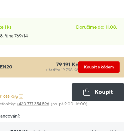
ze
1 ks
Doručíme do: 11.08.
8. října 769/14
79 191 Kč
EN20
Koupit s kódem
ušetříte 19 798 Kč
Koupit
31 055 Kč/g
efonicky:
+420 777 354 596
(po–pá 9:00–16:00)
nancování: