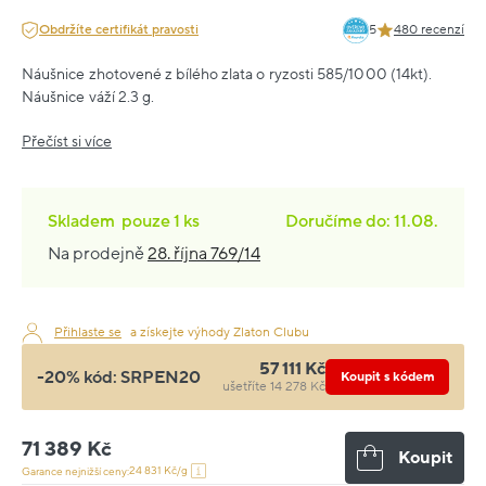
Obdržíte certifikát pravosti
5
480 recenzí
Náušnice zhotovené z bílého zlata o ryzosti 585/1000 (14kt).
Náušnice váží 2.3 g.
Přečíst si více
Skladem
pouze
1 ks
Doručíme do: 11.08.
Na prodejně
28. října 769/14
Přihlaste se
a získejte výhody Zlaton Clubu
57 111 Kč
-20% kód:
SRPEN20
Koupit s kódem
ušetříte 14 278 Kč
71 389 Kč
Koupit
24 831 Kč/g
Garance nejnižší ceny: