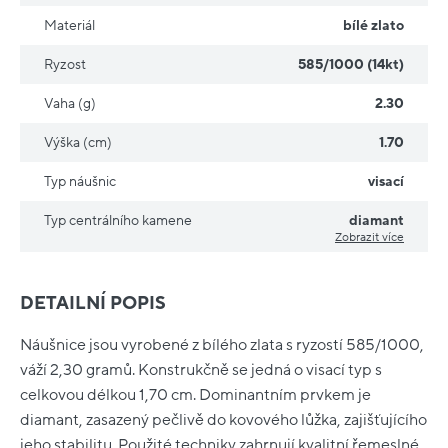
Materiál
bílé zlato
Ryzost
585/1000 (14kt)
Vaha (g)
2.30
Výška (cm)
1.70
Typ náušnic
visací
Typ centrálního kamene
diamant
Zobrazit více
DETAILNÍ POPIS
Náušnice jsou vyrobené z bílého zlata s ryzostí 585/1000,
váží 2,30 gramů. Konstrukčně se jedná o visací typ s
celkovou délkou 1,70 cm. Dominantním prvkem je
diamant, zasazený pečlivě do kovového lůžka, zajišťujícího
jeho stabilitu. Použité techniky zahrnují kvalitní řemeslné