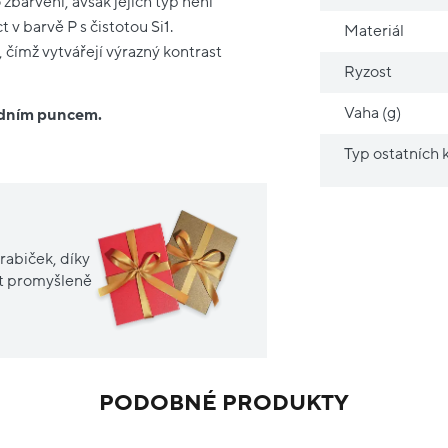
barvení, avšak jejich typ není
v barvě P s čistotou Si1.
Materiál
čímž vytvářejí výrazný kontrast
Ryzost
Vaha (g)
ředním puncem.
Typ ostatních
rabiček, díky
it promyšleně
PODOBNÉ PRODUKTY