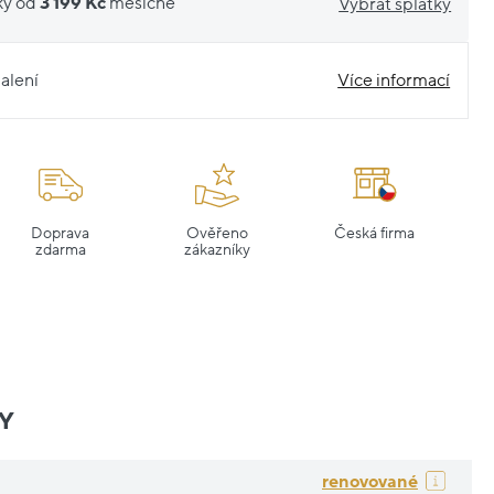
ky od
3 199 Kč
měsíčně
Vybrat splátky
alení
Více informací
Doprava
Ověřeno
Česká firma
zdarma
zákazníky
Y
renovované