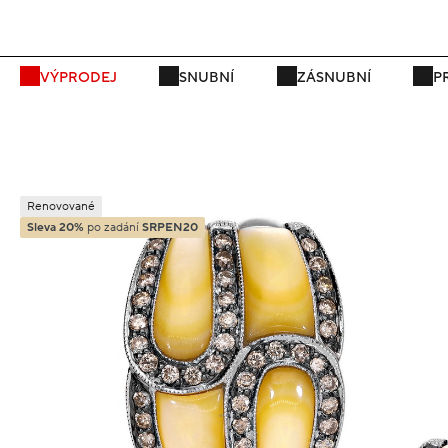
P
VÝPRODEJ
SNUBNÍ
ZÁSNUBNÍ
P
Renovované
Sleva 20%
po zadání
SRPEN20