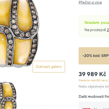
Přečíst si více
Skladem
pou
Na prodejně
2
-20% kód:
SRP
Zobrazit galerii
39 989 Kč
Garance nejnižší ceny:
Nebo objednejte tel
Další možnosti fi