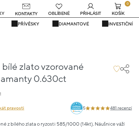
0
s
KY
OBLÍBENÉ
PŘIHLÁSIT
KOŠÍK
KONTAKTY
PŘÍVĚSKY
DIAMANTOVÉ
INVESTIČNÍ
bílé zlato vzorované
diamanty 0.630ct
1
kát pravosti
5
481 recenzí
é z bílého zlata o ryzosti 585/1000 (14kt). Náušnice váží