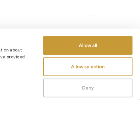
Odeslat
Allow all
ation about
u’ve provided
Allow selection
Deny