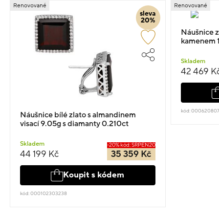
Renovované
Renovované
sleva
20%
Náušnice z
kamenem 1
Skladem
42 469 K
kód: 00062080
Náušnice bílé zlato s almandinem
visací 9.05g s diamanty 0.210ct
Skladem
-20% kód: SRPEN20
44 199 Kč
35 359 Kč
Koupit s kódem
kód: 000102303238