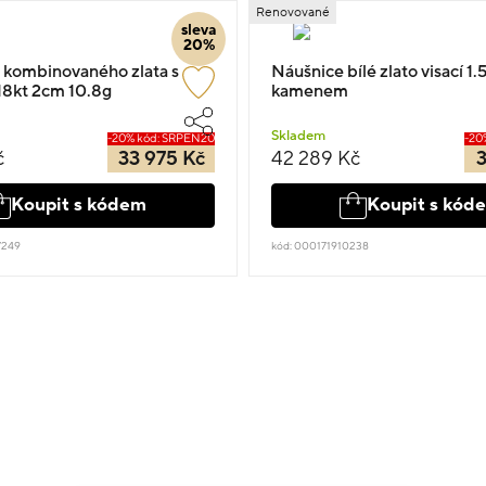
Renovované
sleva
20%
 kombinovaného zlata s
Náušnice bílé zlato visací 1
8kt 2cm 10.8g
kamenem
Skladem
-20% kód: SRPEN20
-20
č
33 975 Kč
42 289 Kč
3
Koupit s kódem
Koupit s kód
7249
kód: 000171910238