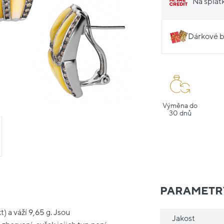
Na splát
Dárkové b
Výměna do
30 dnů
PARAMETR
) a váží 9,65 g. Jsou
Jakost