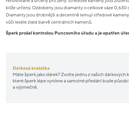
renovované a určeny pro ženy. Středové kameny jsou žlutého z
blíže určený. Ozdobeny jsou diamanty o celkové váze 0,630 ct 
Diamanty jsou drobnější a decentně lemují středové kameny, 
vůči lesklé zlaté barvě centrálních kamenů.
Šperk prošel kontrolou Puncovního úřadu a je opatřen ú
Dárková krabička
Máte šperk jako dárek? Zvolte jednu z našich dárkových k
které šperk lépe vynikne a samotné předání bude působ
a výjimečně.