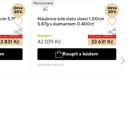
Renovované
sleva
sleva
20%
20%
.5cm 5.70g s
Náušnice bílé zlato visací 1.00cm
5.87g s diamantem 0.400ct
Skladem
% kód: SRPEN20
-20% kód: SRPEN20
3 831 Kč
42 039 Kč
33 631 Kč
em
Koupit s kódem
kód: R05122401223