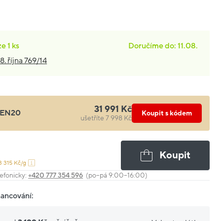
ze
1 ks
Doručíme do: 11.08.
8. října 769/14
31 991 Kč
EN20
Koupit s kódem
ušetříte 7 998 Kč
Koupit
3 315 Kč/g
efonicky:
+420 777 354 596
(po–pá 9:00–16:00)
nancování: