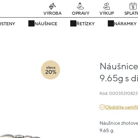
rávě teď! - 20 % na vše! Kód: SRPEN20
24 dní : 12h : 46m : 50
VÝROBA
OPRAVY
VÝKUP
SPLÁT
RSTENY
NÁUŠNICE
ŘETÍZKY
NÁRAMKY
Náušnice 
sleva
20%
9.65g s 
Kód: 00035310823
Obdržíte certifi
Náušnice zhotoven
9.65 g.