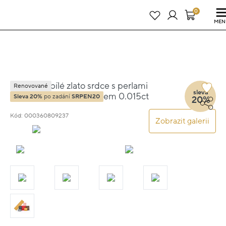
Právě teď! - 20 % na vše! Kód: SRPEN20
24 dní : 10h : 44m : 48s
0
MEN
Náušnice bílé zlato srdce s perlami
Renovované
sleva
4.00cm 3.0g s diamantem 0.015ct
Sleva 20%
po zadání
SRPEN20
20%
Kód: 000360809237
Zobrazit galerii