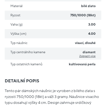
Materiál
bílé zlato
Ryzost
750/1000 (18kt)
Vaha (g)
3.00
Výška (cm)
4.00
Typ náušnic
visací
,
dlouhé
Typ centrálního kamene
diamant
Zobrazit více
Typ ostatních kamenů
kultivovaná perla
DETAILNÍ POPIS
Tento pár dámských náušnic je vyroben z bílého zlata s
ryzostí 750/1000 (18kt) a váží 3 gramy. Náušnice visacího
typu dosahují výšky 4 cm. Design zahrnuje srdíčkový