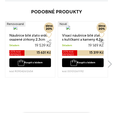
PODOBNÉ PRODUKTY
Renovované
Nové
sleva
sleva
20%
20%
Náušnice bílé zlato srdce
Visací náušnice bílé zlato
osazené zirkony 2.3cm
s kuličkami a kameny 4.2g
6.05g
19 539 Kč
19 149 Kč
Skladem
Skladem
-20% kód:
-20% kód:
15 631 Kč
15 319 Kč
SRPEN20
SRPEN20
Koupit s kódem
Koupit s kódem
kód: R09042612654
kód: 001012611192