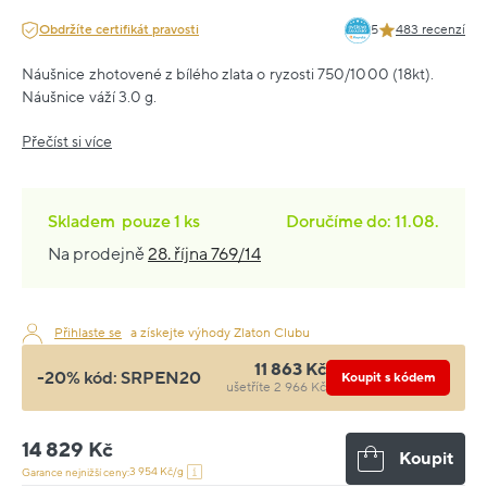
Obdržíte certifikát pravosti
5
483 recenzí
Náušnice zhotovené z bílého zlata o ryzosti 750/1000 (18kt).
Náušnice váží 3.0 g.
Přečíst si více
Skladem
pouze
1 ks
Doručíme do: 11.08.
Na prodejně
28. října 769/14
Přihlaste se
a získejte výhody Zlaton Clubu
11 863 Kč
-20% kód:
SRPEN20
Koupit s kódem
ušetříte 2 966 Kč
14 829 Kč
Koupit
3 954 Kč/g
Garance nejnižší ceny: