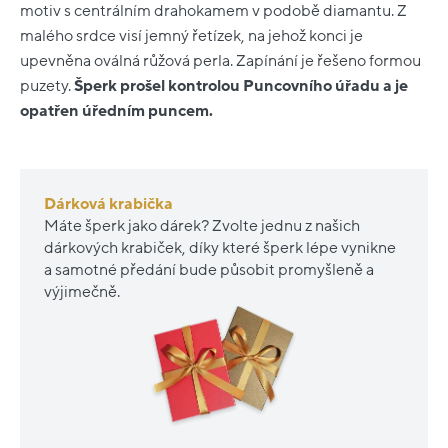
motiv s centrálním drahokamem v podobě diamantu. Z
malého srdce visí jemný řetízek, na jehož konci je
upevněna oválná růžová perla. Zapínání je řešeno formou
puzety.
Šperk prošel kontrolou Puncovního úřadu a je
opatřen úředním puncem.
Dárková krabička
Máte šperk jako dárek? Zvolte jednu z našich
dárkových krabiček, díky které šperk lépe vynikne
a samotné předání bude působit promyšleně a
výjimečně.