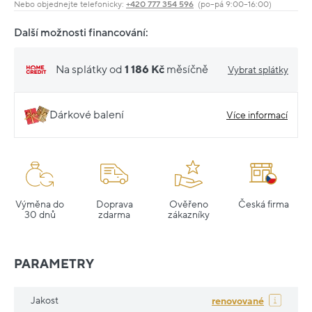
Nebo objednejte telefonicky:
+420 777 354 596
(po–pá 9:00–16:00)
Další možnosti financování:
Na splátky od
1 186 Kč
měsíčně
Vybrat splátky
Dárkové balení
Více informací
Výměna do
Doprava
Ověřeno
Česká firma
30 dnů
zdarma
zákazníky
PARAMETRY
Jakost
renovované