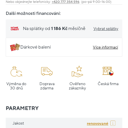
Nebo objednejte telefonicky:
+420 777 354 596
(po–pá 9:00–16:00)
Další možnosti financování:
Na splátky od
1 186 Kč
měsíčně
Vybrat splátky
Dárkové balení
Více informací
Výměna do
Doprava
Ověřeno
Česká firma
30 dnů
zdarma
zákazníky
PARAMETRY
Jakost
renovované