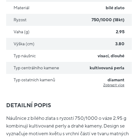
Materiál
bílé zlato
Ryzost
750/1000 (18kt)
Vaha (g)
2.95
Výška (cm)
3.80
Typ náušnic
visací
,
dlouhé
Typ centrálního kamene
kultivovaná perla
Typ ostatních kamenů
diamant
Zobrazit více
DETAILNÍ POPIS
Náušnice z bílého zlata s ryzostí 750/1000 o váze 2.95 g
kombinují kultivované perly a drahé kameny. Design se
vyznačuje motivem květu s vrchní částí ve tvaru matných