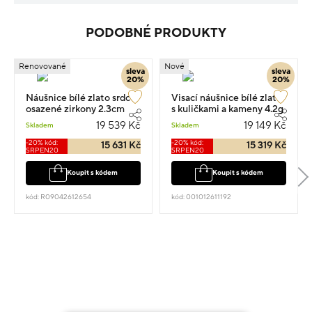
PODOBNÉ PRODUKTY
Renovované
Nové
sleva
sleva
20%
20%
Náušnice bílé zlato srdce
Visací náušnice bílé zlato
osazené zirkony 2.3cm
s kuličkami a kameny 4.2g
6.05g
19 539 Kč
19 149 Kč
Skladem
Skladem
-20% kód:
-20% kód:
15 631 Kč
15 319 Kč
SRPEN20
SRPEN20
Koupit s kódem
Koupit s kódem
kód: R09042612654
kód: 001012611192