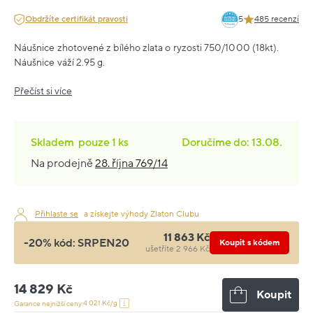
Obdržíte certifikát pravosti
5
485 recenzí
Náušnice zhotovené z bílého zlata o ryzosti 750/1000 (18kt).
Náušnice váží 2.95 g.
Přečíst si více
Skladem
pouze
1 ks
Doručíme do: 13.08.
Na prodejně
28. října 769/14
Přihlaste se
a získejte výhody Zlaton Clubu
11 863 Kč
-20% kód:
SRPEN20
Koupit s kódem
ušetříte 2 966 Kč
14 829 Kč
Koupit
4 021 Kč/g
Garance nejnižší ceny: