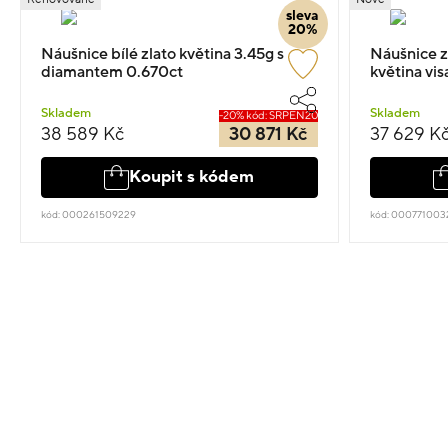
sleva
20%
Náušnice bílé zlato květina 3.45g s
Náušnice z
diamantem 0.670ct
květina vi
Skladem
Skladem
-20% kód: SRPEN20
38 589 Kč
30 871 Kč
37 629 K
Koupit s kódem
kód: 000261509229
kód: 000771003