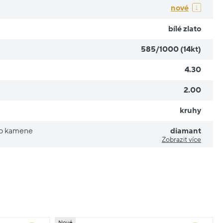
nové
bílé zlato
585/1000 (14kt)
4.30
2.00
kruhy
ho kamene
diamant
Zobrazit více
Nové