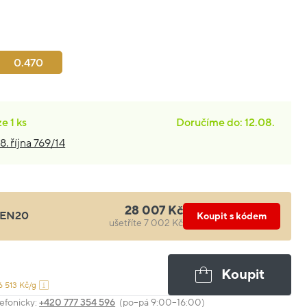
:
0.470
ze
1 ks
Doručíme do: 12.08.
8. října 769/14
28 007 Kč
EN20
Koupit s kódem
ušetříte 7 002 Kč
Koupit
6 513 Kč/g
efonicky:
+420 777 354 596
(po–pá 9:00–16:00)