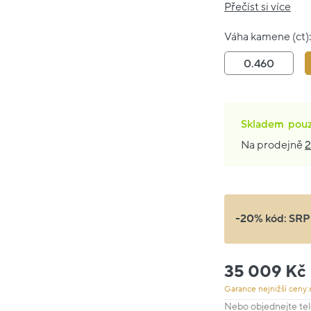
Přečíst si více
Váha kamene (ct)
0.460
Skladem
pou
Na prodejně
2
-20% kód:
SRP
35 009 Kč
Garance nejnižší ceny:
Nebo objednejte tel