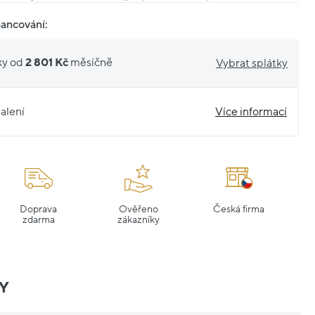
nancování:
ky od
2 801 Kč
měsíčně
Vybrat splátky
alení
Více informací
Doprava
Ověřeno
Česká firma
zdarma
zákazníky
Y