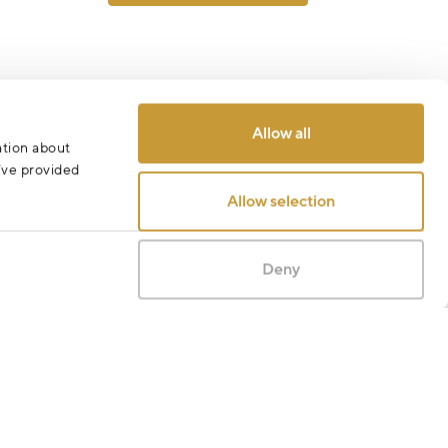
Allow all
ation about
u’ve provided
Allow selection
Deny