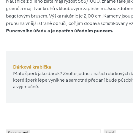
Náušnice z bílého zlata mají ryzost 585/1000, známé také jako
gramů a mají tvar kruhů s kloubovým zapínáním. Jsou zdoben
bagetovým brusem. Výška náušnic je 2,00 cm. Kameny jsou 
pruhu na vnější straně obruči, což jim dodává sofistikovaný v
Puncovního úřadu a je opatřen úředním puncem.
Dárková krabička
Máte šperk jako dárek? Zvolte jednu z našich dárkových k
které šperk lépe vynikne a samotné předání bude působ
a výjimečně.
Renovované
Nové