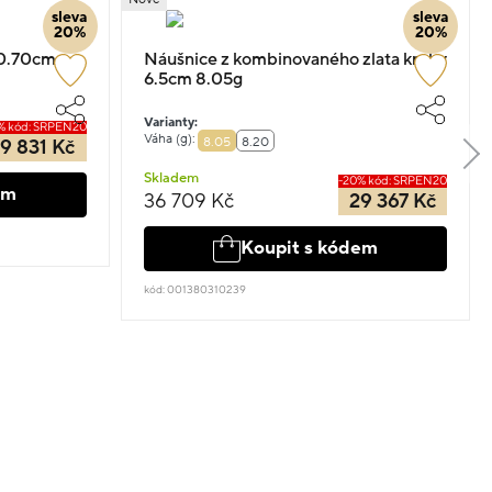
sleva
sleva
20%
20%
 0.70cm
Náušnice z kombinovaného zlata kruhy
6.5cm 8.05g
Varianty:
% kód: SRPEN20
Váha (g):
8.05
8.20
9 831 Kč
Skladem
-20% kód: SRPEN20
em
36 709 Kč
29 367 Kč
Koupit s kódem
kód: 001380310239