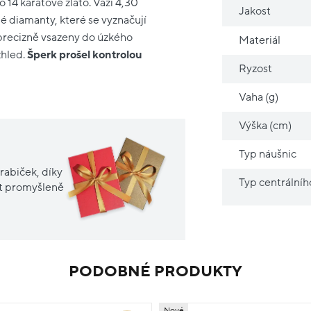
 14 karátové zlato. Váží 4,30
Jakost
é diamanty, které se vyznačují
precizně vsazeny do úzkého
Materiál
zhled.
Šperk prošel kontrolou
Ryzost
Vaha (g)
Výška (cm)
Typ náušnic
rabiček, díky
Typ centrální
it promyšleně
PODOBNÉ PRODUKTY
Nové