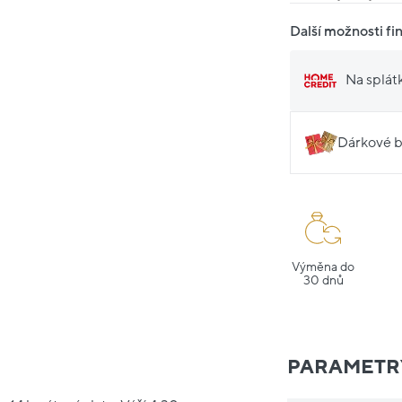
Další možnosti fi
Na splát
Dárkové b
Výměna do
30 dnů
PARAMETR