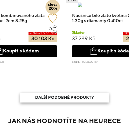
sleva
20%
 kombinovaného zlata
Náušnice bílé zlato květina
sací 2cm 8.25g
1.30g s diamanty 0.410ct
Skladem
-20% kód: SRPEN20
-20
č
30 103 Kč
37 289 Kč
2
Koupit s kódem
Koupit s kód
231
kód: N15012602119
DALŠÍ PODOBNÉ PRODUKTY
JAK NÁS HODNOTÍTE NA HEURECE