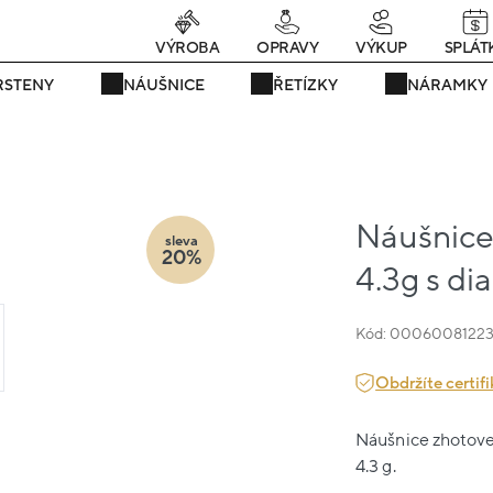
rávě teď! - 20 % na vše! Kód: SRPEN20
23 dní : 19h : 53m : 41s
VÝROBA
OPRAVY
VÝKUP
SPLÁT
RSTENY
NÁUŠNICE
ŘETÍZKY
NÁRAMKY
Náušnice 
sleva
20%
4.3g s d
Kód: 0006008122
Obdržíte certifi
Náušnice zhotoven
4.3 g.