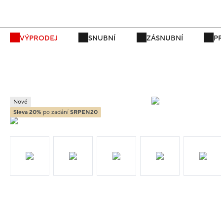
P
VÝPRODEJ
SNUBNÍ
ZÁSNUBNÍ
P
Nové
Sleva 20%
po zadání
SRPEN20