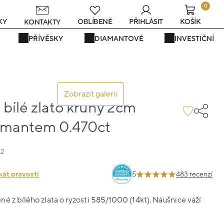
0
KY
OBLÍBENÉ
PŘIHLÁSIT
KOŠÍK
KONTAKTY
PŘÍVĚSKY
DIAMANTOVÉ
INVESTIČNÍ
Zobrazit galerii
bílé zlato kruhy 2cm
iamantem 0.470ct
32
kát pravosti
5
483 recenzí
é z bílého zlata o ryzosti 585/1000 (14kt). Náušnice váží