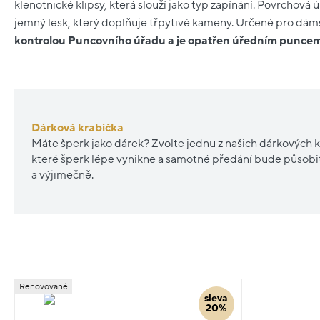
klenotnické klipsy, která slouží jako typ zapínání. Povrchová 
jemný lesk, který doplňuje třpytivé kameny. Určené pro dám
kontrolou Puncovního úřadu a je opatřen úředním punce
Dárková krabička
Máte šperk jako dárek? Zvolte jednu z našich dárkových k
které šperk lépe vynikne a samotné předání bude působ
a výjimečně.
Renovované
sleva
20%