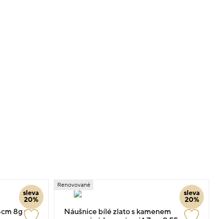
Renovované
sleva
sleva
20%
20%
.8cm 8g s
Náušnice bílé zlato s kamenem