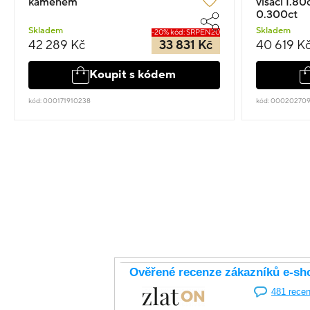
kamenem
visací 1.8
0.300ct
Skladem
Skladem
-20% kód: SRPEN20
42 289 Kč
33 831 Kč
40 619 K
Koupit s kódem
kód: 000171910238
kód: 00020270