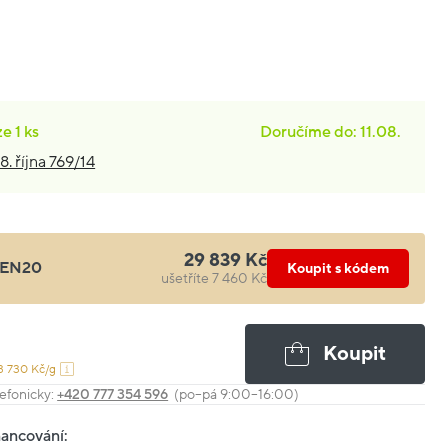
ze
1 ks
Doručíme do: 11.08.
8. října 769/14
29 839 Kč
EN20
Koupit s kódem
ušetříte 7 460 Kč
Koupit
3 730 Kč/g
efonicky:
+420 777 354 596
(po–pá 9:00–16:00)
nancování: