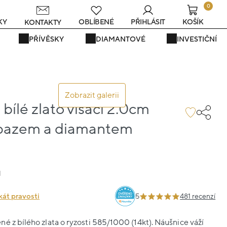
0
KY
OBLÍBENÉ
PŘIHLÁSIT
KOŠÍK
KONTAKTY
PŘÍVĚSKY
DIAMANTOVÉ
INVESTIČNÍ
Zobrazit galerii
bílé zlato visací 2.0cm
opazem a diamantem
1
kát pravosti
5
481 recenzí
é z bílého zlata o ryzosti 585/1000 (14kt). Náušnice váží