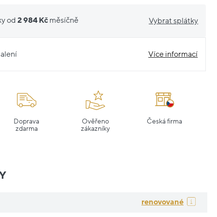
ky od
2 984 Kč
měsíčně
Vybrat splátky
alení
Více informací
Doprava
Ověřeno
Česká firma
zdarma
zákazníky
Y
renovované