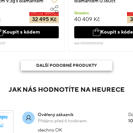
0cm 9.3g s diamantem
diamantem 0.160ct
Skladem
-20% kód: SRPEN20
-20
č
32 495 Kč
40 409 Kč
3
Koupit s kódem
Koupit s kód
9237
kód: 000092303232
DALŠÍ PODOBNÉ PRODUKTY
JAK NÁS HODNOTÍTE NA HEURECE
Do
Ověřený zákazník
Přidáno před 6 hodinami
1
všechno OK