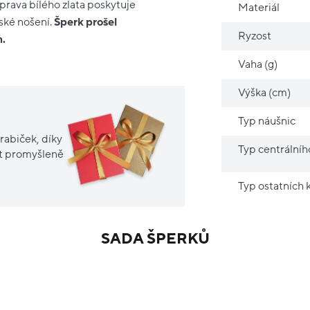
úprava bílého zlata poskytuje
Materiál
ské nošení.
Šperk prošel
Ryzost
m.
Vaha (g)
Výška (cm)
Typ náušnic
rabiček, díky
Typ centrální
it promyšleně
Typ ostatních
SADA ŠPERKŮ