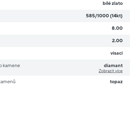
bílé zlato
585/1000 (14kt)
8.00
2.00
visací
ho kamene
diamant
Zobrazit více
 kamenů
topaz