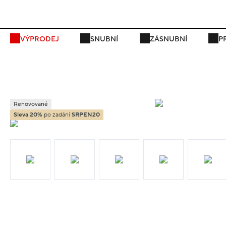
P
VÝPRODEJ
SNUBNÍ
ZÁSNUBNÍ
P
Renovované
Sleva 20%
po zadání
SRPEN20