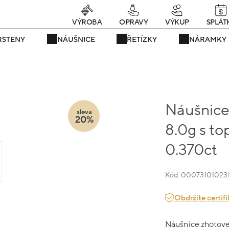
rávě teď! - 20 % na vše! Kód: SRPEN20
24 dní : 22h : 31m : 12s
VÝROBA
OPRAVY
VÝKUP
SPLÁT
RSTENY
NÁUŠNICE
ŘETÍZKY
NÁRAMKY
Náušnice 
sleva
20%
8.0g s t
0.370ct
Kód: 00073101023
Obdržíte certifi
Náušnice zhotoven