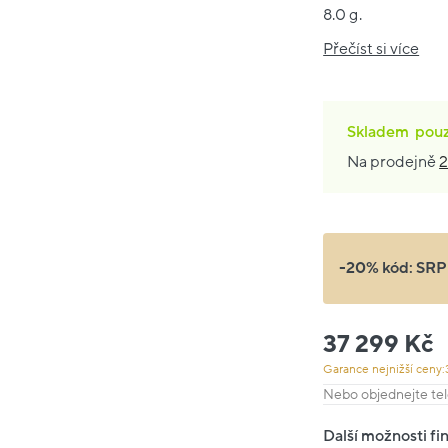
8.0 g.
Přečíst si více
Skladem
pou
Na prodejně
2
-20% kód:
SRP
37 299 Kč
Garance nejnižší ceny:
Nebo objednejte tel
Další možnosti fi