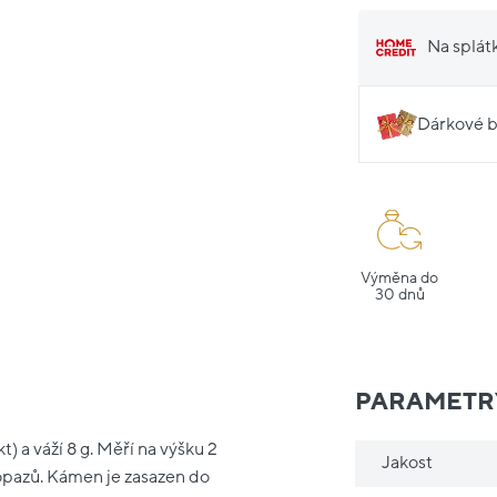
Na splát
Dárkové b
Výměna do
30 dnů
PARAMETR
) a váží 8 g. Měří na výšku 2
Jakost
opazů. Kámen je zasazen do