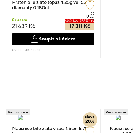
Prsten bílé zlato topaz 4.25g vel.55 s
diamanty 0.180ct
Skladem
-20% kód: SRPEN20
21 639 Kč
17 311 Kč
Koupit s kódem
kód: 000701010230
Renovované
Renovované
sleva
20%
Náušnice bílé zlato visací 1.5cm 5.70g s
Náušnice z