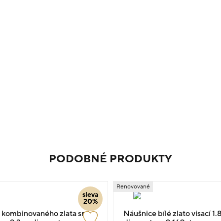
PODOBNÉ PRODUKTY
Renovované
sleva
20%
 kombinovaného zlata srdce
Náušnice bílé zlato visací 1