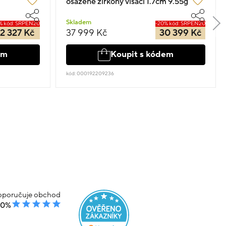
osazené zirkony visací 1.7cm 9.55g
Skladem
% kód: SRPEN20
-20% kód: SRPEN20
2 327 Kč
37 999 Kč
30 399 Kč
em
Koupit s kódem
kód: 000192209236
poručuje obchod
00%