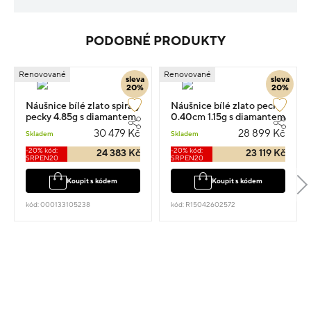
PODOBNÉ PRODUKTY
Renovované
Renovované
sleva
sleva
20%
20%
Náušnice bílé zlato spirály
Náušnice bílé zlato pecky
pecky 4.85g s diamantem
0.40cm 1.15g s diamantem
0.420ct
0.300ct
30 479 Kč
28 899 Kč
Skladem
Skladem
-20% kód:
-20% kód:
24 383 Kč
23 119 Kč
SRPEN20
SRPEN20
Koupit s kódem
Koupit s kódem
kód: 000133105238
kód: R15042602572