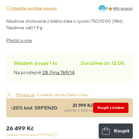
Obdržíte certifikát pravosti
5
484 recenzí
Náušnice zhotovené z bílého zlata o ryzosti 750/1000 (18kt).
Náušnice váží 1.9 g.
Přečíst si více
Skladem
pouze
1 ks
Doručíme do: 12.08.
Na prodejně
28. října 769/14
Přihlaste se
a získejte výhody Zlaton Clubu
21 199 Kč
-20% kód:
SRPEN20
Koupit s kódem
ušetříte 5 300 Kč
26 499 Kč
Koupit
11 157 Kč/g
Garance nejnižší ceny: