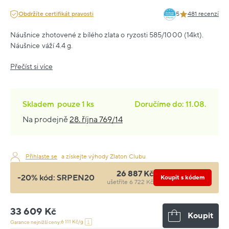
Obdržíte certifikát pravosti
5
481 recenzí
Náušnice zhotovené z bílého zlata o ryzosti 585/1000 (14kt).
Náušnice váží 4.4 g.
Přečíst si více
Skladem
pouze
1 ks
Doručíme do: 11.08.
Na prodejně
28. října 769/14
Přihlaste se
a získejte výhody Zlaton Clubu
26 887 Kč
-20% kód:
SRPEN20
Koupit s kódem
ušetříte 6 722 Kč
33 609 Kč
Koupit
6 111 Kč/g
Garance nejnižší ceny: