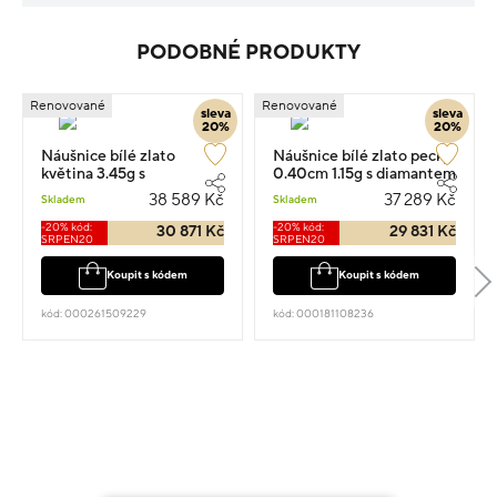
PODOBNÉ PRODUKTY
Renovované
Renovované
sleva
sleva
20%
20%
Náušnice bílé zlato
Náušnice bílé zlato pecky
květina 3.45g s
0.40cm 1.15g s diamantem
diamantem 0.670ct
0.480ct
38 589 Kč
37 289 Kč
Skladem
Skladem
-20% kód:
-20% kód:
30 871 Kč
29 831 Kč
SRPEN20
SRPEN20
Koupit s kódem
Koupit s kódem
kód: 000261509229
kód: 000181108236