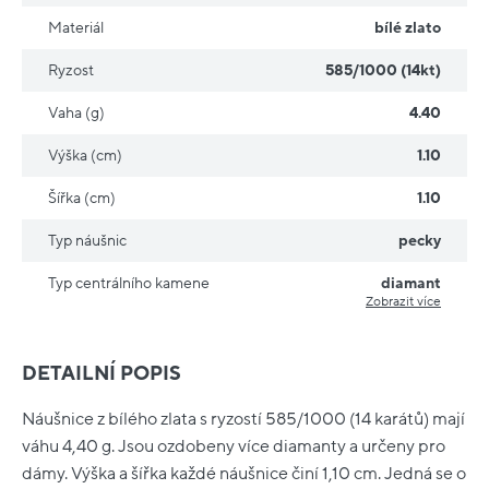
Materiál
bílé zlato
Ryzost
585/1000 (14kt)
Vaha (g)
4.40
Výška (cm)
1.10
Šířka (cm)
1.10
Typ náušnic
pecky
Typ centrálního kamene
diamant
Zobrazit více
DETAILNÍ POPIS
Náušnice z bílého zlata s ryzostí 585/1000 (14 karátů) mají
váhu 4,40 g. Jsou ozdobeny více diamanty a určeny pro
dámy. Výška a šířka každé náušnice činí 1,10 cm. Jedná se o