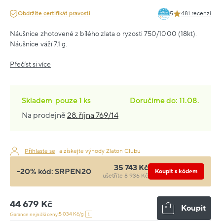
Obdržíte certifikát pravosti
5
481 recenzí
Náušnice zhotovené z bílého zlata o ryzosti 750/1000 (18kt).
Náušnice váží 7.1 g.
Přečíst si více
Skladem
pouze
1 ks
Doručíme do: 11.08.
Na prodejně
28. října 769/14
Přihlaste se
a získejte výhody Zlaton Clubu
35 743 Kč
-20% kód:
SRPEN20
Koupit s kódem
ušetříte 8 936 Kč
44 679 Kč
Koupit
5 034 Kč/g
Garance nejnižší ceny: