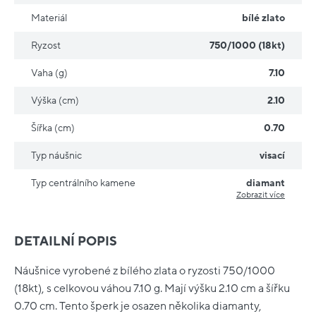
Materiál
bílé zlato
Ryzost
750/1000 (18kt)
Vaha (g)
7.10
Výška (cm)
2.10
Šířka (cm)
0.70
Typ náušnic
visací
Typ centrálního kamene
diamant
Zobrazit více
DETAILNÍ POPIS
Náušnice vyrobené z bílého zlata o ryzosti 750/1000
(18kt), s celkovou váhou 7.10 g. Mají výšku 2.10 cm a šířku
0.70 cm. Tento šperk je osazen několika diamanty,