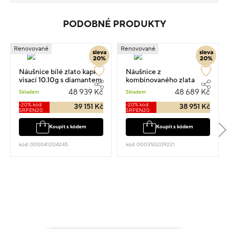
PODOBNÉ PRODUKTY
Renovované
Renovované
sleva
sleva
20%
20%
Náušnice bílé zlato kapka
Náušnice z
visací 10.10g s diamantem
kombinovaného zlata
0.480ct
květina visací 4cm 12.05g
48 939 Kč
48 689 Kč
Skladem
Skladem
s diamantem 0.340ct
-20% kód:
-20% kód:
39 151 Kč
38 951 Kč
SRPEN20
SRPEN20
Koupit s kódem
Koupit s kódem
kód: 000041204245
kód: 000350209221