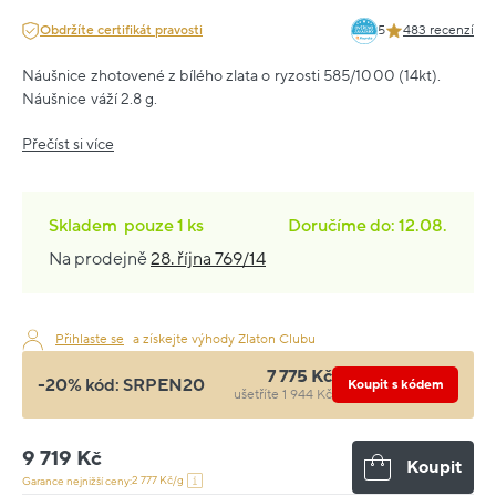
Obdržíte certifikát pravosti
5
483 recenzí
Náušnice zhotovené z bílého zlata o ryzosti 585/1000 (14kt).
Náušnice váží 2.8 g.
Přečíst si více
Skladem
pouze
1 ks
Doručíme do: 12.08.
Na prodejně
28. října 769/14
Přihlaste se
a získejte výhody Zlaton Clubu
7 775 Kč
-20% kód:
SRPEN20
Koupit s kódem
ušetříte 1 944 Kč
9 719 Kč
Koupit
2 777 Kč/g
Garance nejnižší ceny: