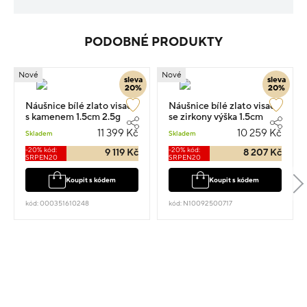
PODOBNÉ PRODUKTY
Nové
Nové
sleva
sleva
20%
20%
Náušnice bílé zlato visací
Náušnice bílé zlato visací
s kamenem 1.5cm 2.5g
se zirkony výška 1.5cm
váha 2.25g
11 399 Kč
10 259 Kč
Skladem
Skladem
-20% kód:
-20% kód:
9 119 Kč
8 207 Kč
SRPEN20
SRPEN20
Koupit s kódem
Koupit s kódem
kód: 000351610248
kód: N10092500717