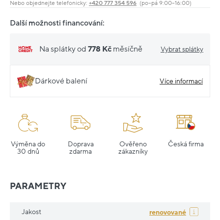
Nebo objednejte telefonicky:
+420 777 354 596
(po–pá 9:00–16:00)
Další možnosti financování:
Na splátky od
778 Kč
měsíčně
Vybrat splátky
Dárkové balení
Více informací
Výměna do
Doprava
Ověřeno
Česká firma
30 dnů
zdarma
zákazníky
PARAMETRY
Jakost
renovované