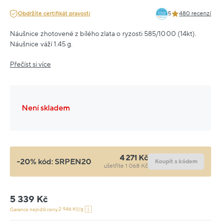
Obdržíte certifikát pravosti
5
480 recenzí
Náušnice zhotovené z bílého zlata o ryzosti 585/1000 (14kt).
Náušnice váží 1.45 g.
Přečíst si více
Není skladem
4 271 Kč
-20% kód:
SRPEN20
Koupit s kódem
ušetříte 1 068 Kč
5 339 Kč
2 946 Kč/g
Garance nejnižší ceny: