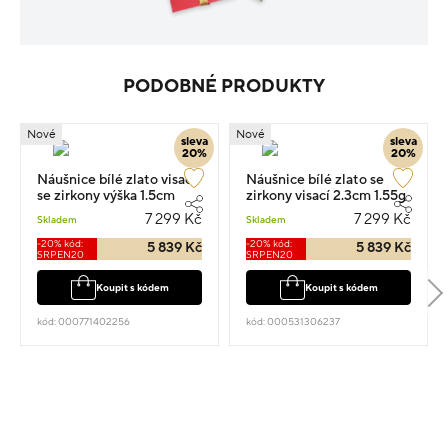
PODOBNÉ PRODUKTY
Nové
Nové
sleva
sleva
20%
20%
Náušnice bílé zlato visací
Náušnice bílé zlato se
se zirkony výška 1.5cm
zirkony visací 2.3cm 1.55g
váha 1.55g
7 299 Kč
7 299 Kč
Skladem
Skladem
-20% kód:
-20% kód:
5 839 Kč
5 839 Kč
SRPEN20
SRPEN20
Koupit s kódem
Koupit s kódem
kód: 000771402256
kód: 000531306237