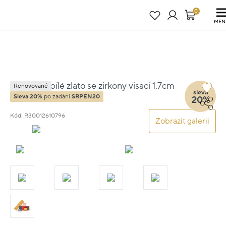
Právě teď! - 20 % na vše! Kód: SRPEN20
25 dní : 7h : 04m : 03s
0
MEN
Náušnice bílé zlato se zirkony visací 1.7cm
Renovované
sleva
1.45g
Sleva 20%
po zadání
SRPEN20
20%
Kód: R30012610796
Zobrazit galerii