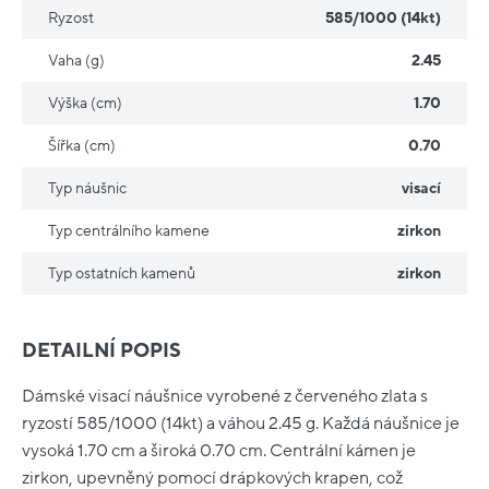
Ryzost
585/1000 (14kt)
Vaha (g)
2.45
Výška (cm)
1.70
Šířka (cm)
0.70
Typ náušnic
visací
Typ centrálního kamene
zirkon
Typ ostatních kamenů
zirkon
DETAILNÍ POPIS
Dámské visací náušnice vyrobené z červeného zlata s
ryzostí 585/1000 (14kt) a váhou 2.45 g. Každá náušnice je
vysoká 1.70 cm a široká 0.70 cm. Centrální kámen je
zirkon, upevněný pomocí drápkových krapen, což