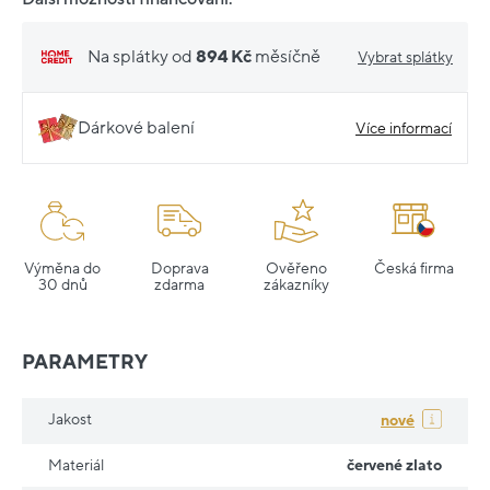
Na splátky od
894 Kč
měsíčně
Vybrat splátky
Dárkové balení
Více informací
Výměna do
Doprava
Ověřeno
Česká firma
30 dnů
zdarma
zákazníky
PARAMETRY
Jakost
nové
Materiál
červené zlato