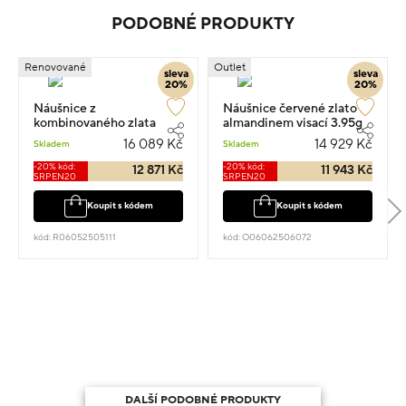
PODOBNÉ PRODUKTY
Renovované
Outlet
sleva
sleva
20%
20%
Náušnice z
Náušnice červené zlato s
kombinovaného zlata
almandinem visací 3.95g
osazené zirkony visací
1.7cm
16 089 Kč
14 929 Kč
Skladem
Skladem
1.9cm 5.06g
-20% kód:
-20% kód:
12 871 Kč
11 943 Kč
SRPEN20
SRPEN20
Koupit s kódem
Koupit s kódem
kód: R06052505111
kód: O06062506072
DALŠÍ PODOBNÉ PRODUKTY