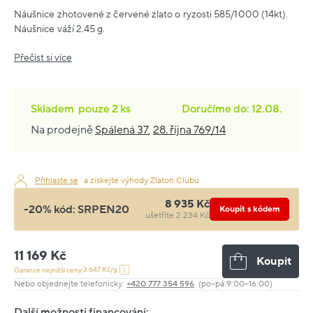
Náušnice zhotovené z červené zlato o ryzosti 585/1000 (14kt).
Náušnice váží 2.45 g.
Přečíst si více
Skladem
pouze
2 ks
Doručíme do: 12.08.
Na prodejně
Spálená 37
,
28. října 769/14
Přihlaste se
a získejte výhody Zlaton Clubu
8 935 Kč
-20% kód:
SRPEN20
Koupit s kódem
ušetříte 2 234 Kč
11 169 Kč
Koupit
3 647 Kč/g
Garance nejnižší ceny:
Nebo objednejte telefonicky:
+420 777 354 596
(po–pá 9:00–16:00)
Další možnosti financování: