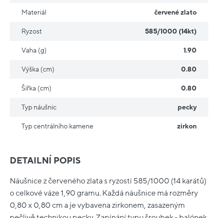
Materiál
červené zlato
Ryzost
585/1000 (14kt)
Vaha (g)
1.90
Výška (cm)
0.80
Šířka (cm)
0.80
Typ náušnic
pecky
Typ centrálního kamene
zirkon
DETAILNÍ POPIS
Náušnice z červeného zlata s ryzostí 585/1000 (14 karátů)
o celkové váze 1,90 gramu. Každá náušnice má rozměry
0,80 x 0,80 cm a je vybavena zirkonem, zasazeným
pečlivě technikou pecky. Zapínání typu šroubek - balónek