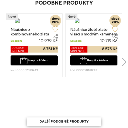
PODOBNÉ PRODUKTY
Nové
Nové
sleva
sleva
20%
20%
Náušnice z
Náušnice žluté zlato
kombinovaného zlata
visací s modrým kamenem
kruhy s kamenem 1.30cm
1.5cm 2.35g
10 939 Kč
10 719 Kč
Skladem
Skladem
2.4g
-20% kód:
-20% kód:
8 751 Kč
8 575 Kč
SRPEN20
SRPEN20
Koupit s kódem
Koupit s kódem
kód: 000052310249
kód: 000050811243
DALŠÍ PODOBNÉ PRODUKTY