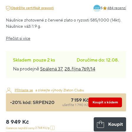
Obdržíte certifikát pravosti
5
484 recenzí
Náušnice zhotovené z červené zlato o ryzosti 585/1000 (14kt).
Náušnice váží 1.9 g.
Přečíst si více
Skladem
pouze
2 ks
Doručíme do: 12.08.
Na prodejně
Spálená 37
,
28. října 769/14
Přihlaste se
a získejte výhody Zlaton Clubu
7 159 Kč
-20% kód:
SRPEN20
Koupit s kódem
ušetříte 1 790 Kč
8 949 Kč
Koupit
3 768 Kč/g
Garance nejnižší ceny: