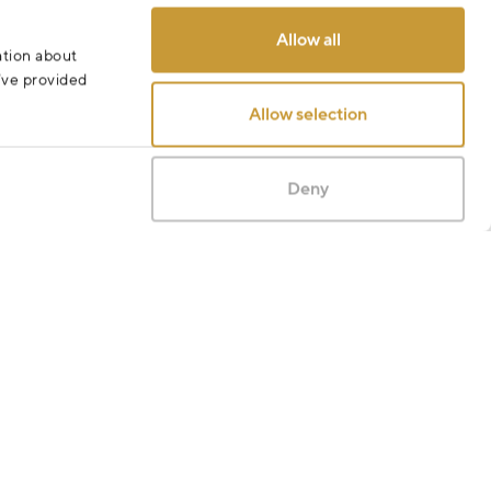
Allow all
ation about
u’ve provided
Allow selection
Deny