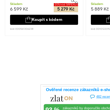
Skladem
Skladem
-20% kód: SRPEN20
6 599 Kč
5 279 Kč
5 889 Kč
Koupit s kódem
kód: 000561306238
kód: 001012209