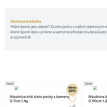
Dárková krabička
Máte šperk jako dárek? Zvolte jednu z našich dárkových k
které šperk lépe vynikne a samotné předání bude působ
a výjimečně.
Nové
Nové
sleva
20%
Náušnice bílé zlato pecky s kameny
Náušnice žl
0.7cm 1.4g
0.90cm 1.