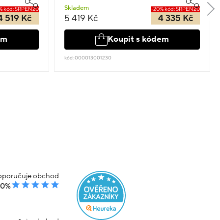
Skladem
% kód: SRPEN20
-20% kód: SRPEN20
4 519 Kč
5 419 Kč
4 335 Kč
em
Koupit s kódem
kód: 000013001230
poručuje obchod
00%