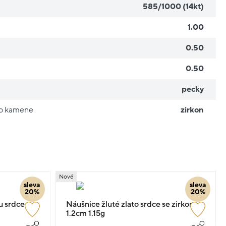
585/1000 (14kt)
1.00
0.50
0.50
pecky
ho kamene
zirkon
Nové
sleva
sleva
20%
20%
u srdce
Náušnice žluté zlato srdce se zirkony
1.2cm 1.15g