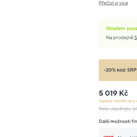
Přečíst si více
Skladem
pou
Na prodejně
S
-20% kód:
SRP
5 019 Kč
Garance nejnižší ceny:
Nebo objednejte tel
Další možnosti fi