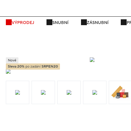
P
VÝPRODEJ
SNUBNÍ
ZÁSNUBNÍ
P
Nové
Sleva 20%
po zadání
SRPEN20