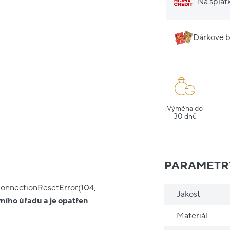
Na splát
Dárkové b
Výměna do
30 dnů
PARAMETR
ConnectionResetError(104,
Jakost
ního úřadu a je opatřen
Materiál