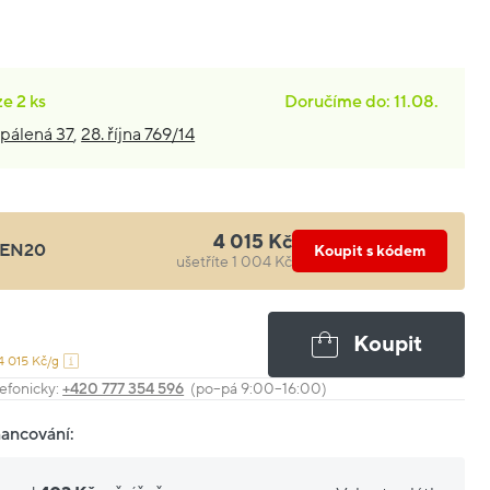
ze
2 ks
Doručíme do: 11.08.
pálená 37
,
28. října 769/14
4 015 Kč
EN20
Koupit s kódem
ušetříte 1 004 Kč
Koupit
4 015 Kč/g
efonicky:
+420 777 354 596
(po–pá 9:00–16:00)
nancování: