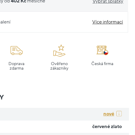
ky od
402 Kč
měsíčně
Vybrat splátky
alení
Více informací
Doprava
Ověřeno
Česká firma
zdarma
zákazníky
Y
nové
červené zlato