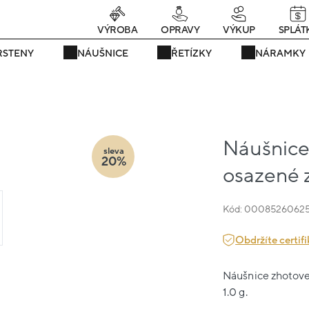
rávě teď! - 20 % na vše! Kód: SRPEN20
24 dní : 17h : 20m : 34s
VÝROBA
OPRAVY
VÝKUP
SPLÁT
RSTENY
NÁUŠNICE
ŘETÍZKY
NÁRAMKY
Náušnice
sleva
20%
osazené 
Kód: 0008526062
Obdržíte certifi
Náušnice zhotoven
1.0 g.