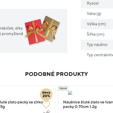
Ryzost
Vaha (g)
Výška (cm)
rabiček, díky
it promyšleně
Šířka (cm)
Typ náušnic
Typ centrální
PODOBNÉ PRODUKTY
Nové
sleva
20%
uté zlato pecky se zirkony
Náušnice žluté zlato ve tvar
25g
pecky 0.70cm 1.2g