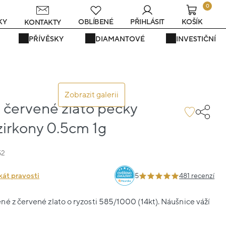
0
KY
OBLÍBENÉ
PŘIHLÁSIT
KOŠÍK
KONTAKTY
PŘÍVĚSKY
DIAMANTOVÉ
INVESTIČNÍ
Zobrazit galerii
 červené zlato pecky
zirkony 0.5cm 1g
52
kát pravosti
5
481 recenzí
é z červené zlato o ryzosti 585/1000 (14kt). Náušnice váží