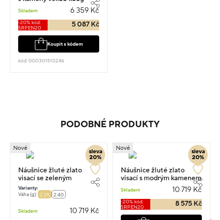
6 359 Kč
Skladem
-20% kód:
5 087 Kč
SRPEN20
Koupit s kódem
kód: 000301510246
PODOBNÉ PRODUKTY
Nové
Nové
sleva
sleva
20%
20%
Náušnice žluté zlato
Náušnice žluté zlato
visací se zeleným
visací s modrým kamenem
kamenem 1.6cm 2.35g
1.5cm 2.35g
Varianty:
10 719 Kč
Skladem
Váha (g):
2.35
2.40
-20% kód:
8 575 Kč
SRPEN20
10 719 Kč
Skladem