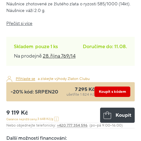
Náušnice zhotovené ze žlutého zlata o ryzosti 585/1000 (14kt).
Náušnice váží 2.0 g.
Přečíst si více
Skladem
pouze
1 ks
Doručíme do: 11.08.
Na prodejně
28. října 769/14
Přihlaste se
a získejte výhody Zlaton Clubu
7 295 Kč
-20% kód:
SRPEN20
Koupit s kódem
ušetříte 1 824 Kč
9 119 Kč
Koupit
3 648 Kč/g
Garance nejnižší ceny:
Nebo objednejte telefonicky:
+420 777 354 596
(po–pá 9:00–16:00)
Další možnosti financování: