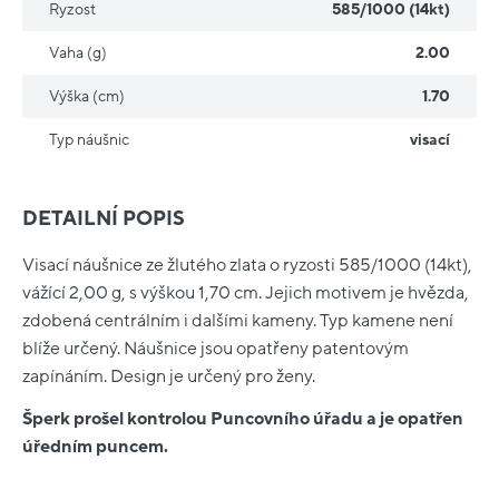
Ryzost
585/1000 (14kt)
Vaha (g)
2.00
Výška (cm)
1.70
Typ náušnic
visací
DETAILNÍ POPIS
Visací náušnice ze žlutého zlata o ryzosti 585/1000 (14kt),
vážící 2,00 g, s výškou 1,70 cm. Jejich motivem je hvězda,
zdobená centrálním i dalšími kameny. Typ kamene není
blíže určený. Náušnice jsou opatřeny patentovým
zapínáním. Design je určený pro ženy.
Šperk prošel kontrolou Puncovního úřadu a je opatřen
úředním puncem.