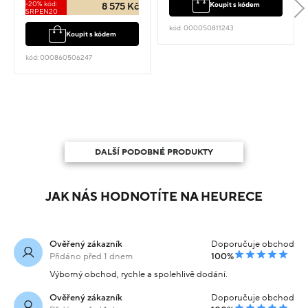
-20% kód:
Koupit s kódem
8 575 Kč
SRPEN20
kód: 000050811243
Koupit s kódem
kód: 000860506247
DALŠÍ PODOBNÉ PRODUKTY
JAK NÁS HODNOTÍTE NA HEURECE
Ověřený zákazník
Doporučuje obchod
Přidáno před 1 dnem
100%
Výborný obchod, rychle a spolehlivě dodání.
Ověřený zákazník
Doporučuje obchod