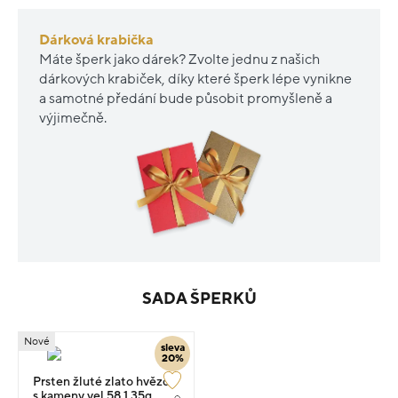
Dárková krabička
Máte šperk jako dárek? Zvolte jednu z našich
dárkových krabiček, díky které šperk lépe vynikne
a samotné předání bude působit promyšleně a
výjimečně.
SADA ŠPERKŮ
Nové
sleva
20%
Prsten žluté zlato hvězda
s kameny vel.58 1.35g