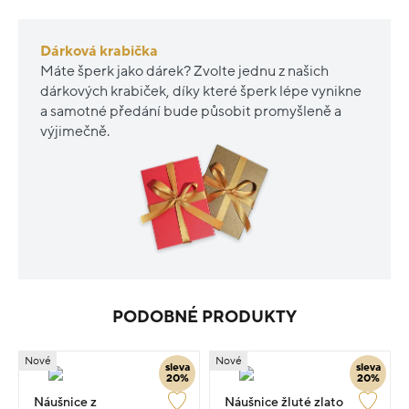
Dárková krabička
Máte šperk jako dárek? Zvolte jednu z našich
dárkových krabiček, díky které šperk lépe vynikne
a samotné předání bude působit promyšleně a
výjimečně.
PODOBNÉ PRODUKTY
Nové
Nové
sleva
sleva
20%
20%
Náušnice z
Náušnice žluté zlato