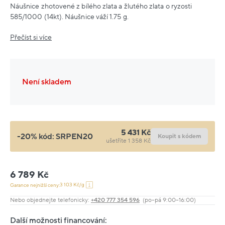
Náušnice zhotovené z bílého zlata a žlutého zlata o ryzosti
585/1000 (14kt). Náušnice váží 1.75 g.
Přečíst si více
Není skladem
5 431 Kč
-20% kód:
SRPEN20
Koupit s kódem
ušetříte 1 358 Kč
6 789 Kč
3 103 Kč/g
Garance nejnižší ceny:
Nebo objednejte telefonicky:
+420 777 354 596
(po–pá 9:00–16:00)
Další možnosti financování: