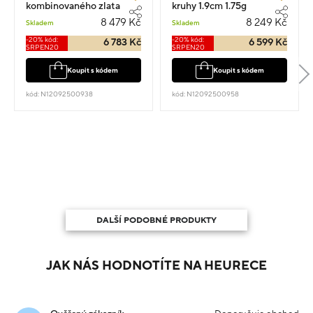
kombinovaného zlata
kruhy 1.9cm 1.75g
kruhy 2.2cm 1.8g
8 479 Kč
8 249 Kč
Skladem
Skladem
-20% kód:
-20% kód:
6 783 Kč
6 599 Kč
SRPEN20
SRPEN20
Koupit s kódem
Koupit s kódem
kód: N12092500938
kód: N12092500958
DALŠÍ PODOBNÉ PRODUKTY
JAK NÁS HODNOTÍTE NA HEURECE