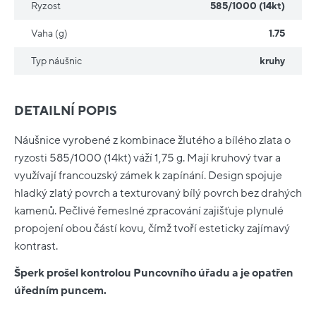
Ryzost
585/1000 (14kt)
Vaha (g)
1.75
Typ náušnic
kruhy
DETAILNÍ POPIS
Náušnice vyrobené z kombinace žlutého a bílého zlata o
ryzosti 585/1000 (14kt) váží 1,75 g. Mají kruhový tvar a
využívají francouzský zámek k zapínání. Design spojuje
hladký zlatý povrch a texturovaný bílý povrch bez drahých
kamenů. Pečlivé řemeslné zpracování zajišťuje plynulé
propojení obou částí kovu, čímž tvoří esteticky zajímavý
kontrast.
Šperk prošel kontrolou Puncovního úřadu a je opatřen
úředním puncem.