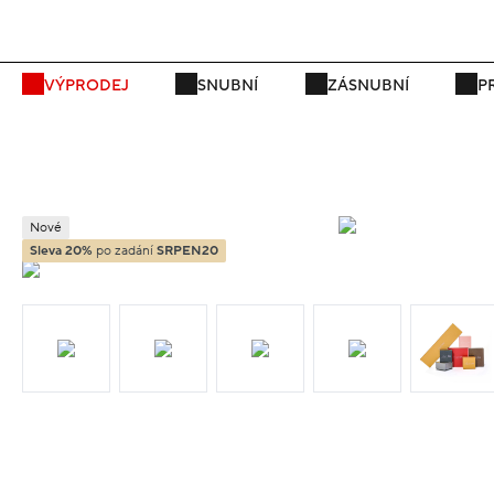
P
VÝPRODEJ
SNUBNÍ
ZÁSNUBNÍ
P
Nové
Sleva 20%
po zadání
SRPEN20