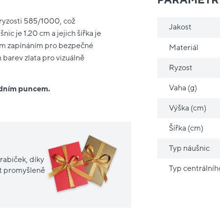
 ryzosti 585/1000, což
Jakost
ic je 1.20 cm a jejich šířka je
ským zapínáním pro bezpečné
Materiál
 barev zlata pro vizuálně
Ryzost
Vaha (g)
ředním puncem.
Výška (cm)
Šířka (cm)
Typ náušnic
rabiček, díky
Typ centrální
it promyšleně