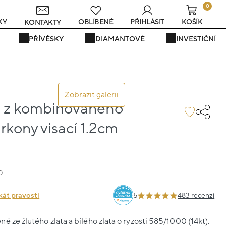
0
KY
OBLÍBENÉ
PŘIHLÁSIT
KOŠÍK
KONTAKTY
PŘÍVĚSKY
DIAMANTOVÉ
INVESTIČNÍ
Zobrazit galerii
 z kombinovaného
irkony visací 1.2cm
0
kát pravosti
5
483 recenzí
é ze žlutého zlata a bílého zlata o ryzosti 585/1000 (14kt).