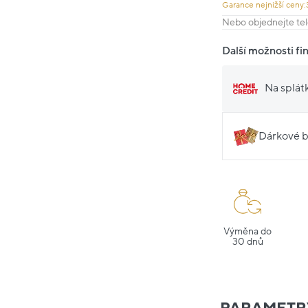
Garance nejnižší ceny:
Nebo objednejte tel
Další možnosti fi
Na splát
Dárkové b
Výměna do
30 dnů
PARAMETR