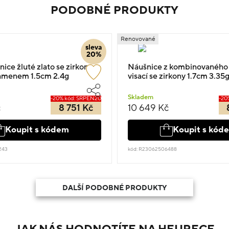
PODOBNÉ PRODUKTY
Renovované
sleva
20%
nice žluté zlato se zirkony a
Náušnice z kombinovaného 
menem 1.5cm 2.4g
visací se zirkony 1.7cm 3.35
Skladem
-20% kód: SRPEN20
-20
č
8 751 Kč
10 649 Kč
Koupit s kódem
Koupit s kód
243
kód: R23062506488
DALŠÍ PODOBNÉ PRODUKTY