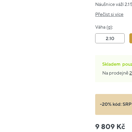
Náušnice váží 2.15
Přečíst si více
Váha (g):
2.10
Skladem
pou
Na prodejně
2
-20% kód:
SRP
9 809 Kč