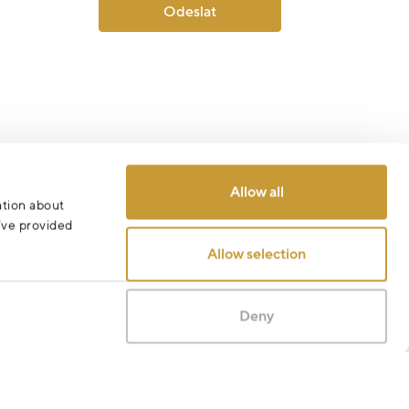
Odeslat
Allow all
ation about
u’ve provided
Allow selection
Deny