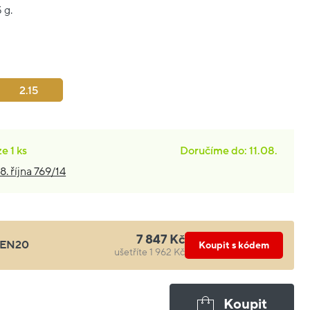
 g.
2.15
ze
1 ks
Doručíme do: 11.08.
8. října 769/14
7 847 Kč
EN20
Koupit s kódem
ušetříte 1 962 Kč
Koupit