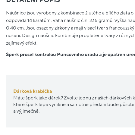
Náušnice jsou vyrobeny z kombinace žlutého a bílého zlata o
odpovídá 14 karátům. Váha náušnic činí 2.15 gramů. Výška náušn
0.40 cm. Jsou osazeny zirkony a mají visací tvar s francouz
nošení. Design náušnic kombinuje propletené tvary z různých
zajímavý efekt.
Šperk prošel kontrolou Puncovního úřadu a je opatřen ú
Dárková krabička
Máte šperk jako dárek? Zvolte jednu z našich dárkových k
které šperk lépe vynikne a samotné předání bude působ
a výjimečně.