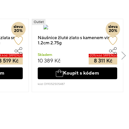
Outlet
sleva
sleva
20%
20%
zlata srdce
Náušnice žluté zlato s kamenem visací
g
1.2cm 2.75g
Skladem
% kód: SRPEN20
-20% kód: SRPEN20
8 519 Kč
10 389 Kč
8 311 Kč
em
Koupit s kódem
kód: O19052505487