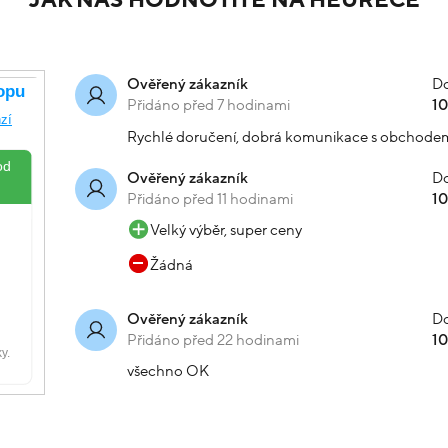
JAK NÁS HODNOTÍTE NA HEURECE
Do
Ověřený zákazník
Přidáno před 7 hodinami
1
Rychlé doručení, dobrá komunikace s obchode
Do
Ověřený zákazník
Přidáno před 11 hodinami
1
Velký výběr, super ceny
Žádná
Do
Ověřený zákazník
Přidáno před 22 hodinami
1
všechno OK