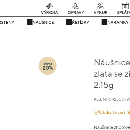
rávě teď! - 20 % na vše! Kód: SRPEN20
24 dní : 6h : 45m : 00s
VÝROBA
OPRAVY
VÝKUP
SPLÁT
RSTENY
NÁUŠNICE
ŘETÍZKY
NÁRAMKY
Náušnice
sleva
20%
zlata se z
2.15g
Kód: N1109250079
Obdržíte certifi
Náušnice zhotoven