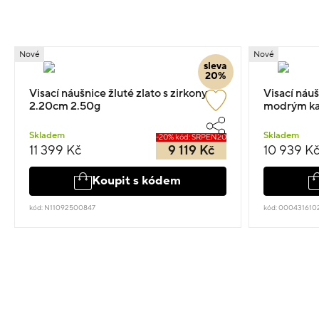
Nové
Nové
sleva
20%
Visací náušnice žluté zlato s zirkony
Visací náuš
2.20cm 2.50g
modrým ka
Skladem
Skladem
-20% kód: SRPEN20
11 399 Kč
9 119 Kč
10 939 K
Koupit s kódem
kód: N11092500847
kód: 000431610