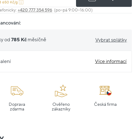
3 650 Kč/g
efonicky:
+420 777 354 596
(po–pá 9:00–16:00)
nancování:
ky od
785 Kč
měsíčně
Vybrat splátky
alení
Více informací
Doprava
Ověřeno
Česká firma
zdarma
zákazníky
Y