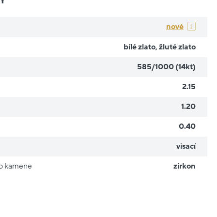
nové
bílé zlato
,
žluté zlato
585/1000 (14kt)
2.15
1.20
0.40
visací
ho kamene
zirkon