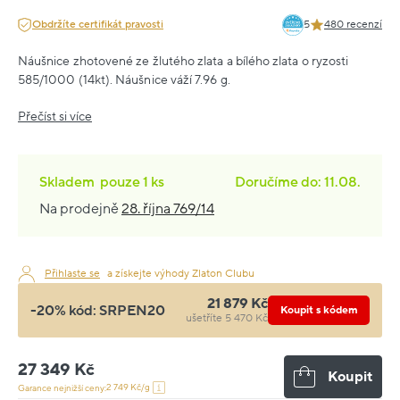
Obdržíte certifikát pravosti
5
480 recenzí
Náušnice zhotovené ze žlutého zlata a bílého zlata o ryzosti
585/1000 (14kt). Náušnice váží 7.96 g.
Přečíst si více
Skladem
pouze
1 ks
Doručíme do: 11.08.
Na prodejně
28. října 769/14
Přihlaste se
a získejte výhody Zlaton Clubu
21 879 Kč
-20% kód:
SRPEN20
Koupit s kódem
ušetříte 5 470 Kč
27 349 Kč
Koupit
2 749 Kč/g
Garance nejnižší ceny: