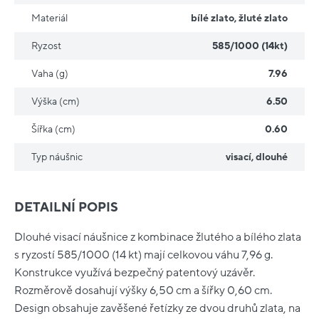
Materiál
bílé zlato
,
žluté zlato
Ryzost
585/1000 (14kt)
Vaha (g)
7.96
Výška (cm)
6.50
Šířka (cm)
0.60
Typ náušnic
visací
,
dlouhé
DETAILNÍ POPIS
Dlouhé visací náušnice z kombinace žlutého a bílého zlata
s ryzostí 585/1000 (14 kt) mají celkovou váhu 7,96 g.
Konstrukce využívá bezpečný patentový uzávěr.
Rozměrově dosahují výšky 6,50 cm a šířky 0,60 cm.
Design obsahuje zavěšené řetízky ze dvou druhů zlata, na