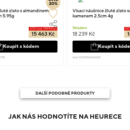
20%
luté zlato s almandinem
Visací náušnice žluté zlato 
m 5.95g
kamenem 2.5cm 4g
Skladem
-20% kód: SRPEN20
-20
15 463 Kč
18 239 Kč
1
Koupit s kódem
Koupit s kód
178
kód: 000592604242
DALŠÍ PODOBNÉ PRODUKTY
JAK NÁS HODNOTÍTE NA HEURECE