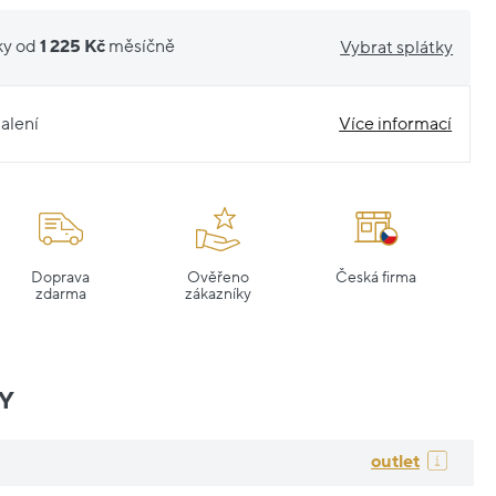
ky od
1 225 Kč
měsíčně
Vybrat splátky
alení
Více informací
Doprava
Ověřeno
Česká firma
zdarma
zákazníky
Y
outlet