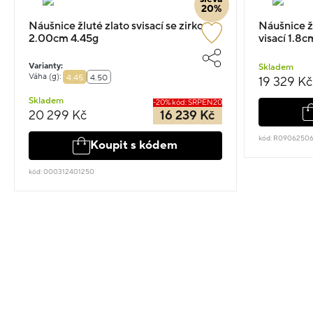
20%
Náušnice žluté zlato svisací se zirkony
Náušnice ž
2.00cm 4.45g
visací 1.8c
Varianty:
Skladem
Váha (g):
4.45
4.50
19 329 Kč
Skladem
-20% kód: SRPEN20
20 299 Kč
16 239 Kč
kód: R09062506
Koupit s kódem
kód: 000312401250