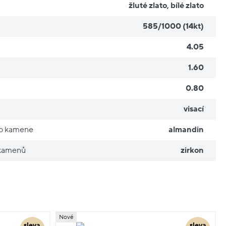
žluté zlato
,
bílé zlato
585/1000 (14kt)
4.05
1.60
0.80
visací
ho kamene
almandin
 kamenů
zirkon
Nové
sleva
sleva