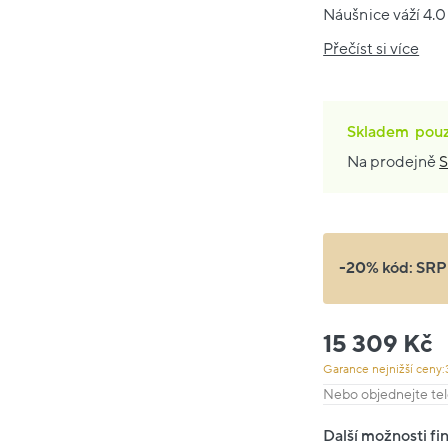
Náušnice váží 4.0
Přečíst si více
Skladem
pou
Na prodejně
S
-20% kód:
SRP
15 309 Kč
Garance nejnižší ceny:
Nebo objednejte tel
Další možnosti fi