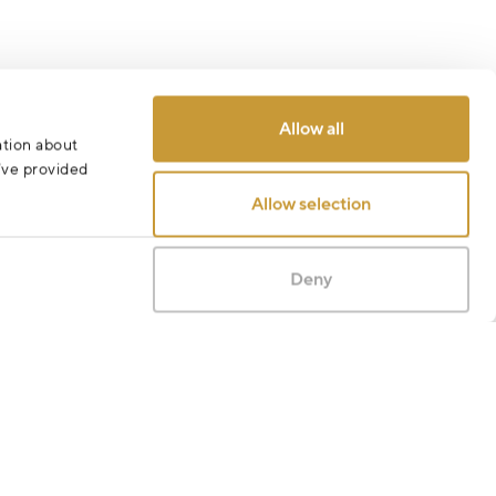
Allow all
ation about
u’ve provided
Allow selection
Deny