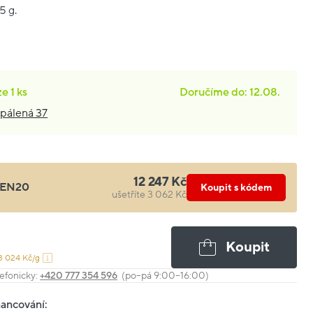
5 g.
ze
1 ks
Doručíme do: 12.08.
pálená 37
12 247 Kč
EN20
Koupit s kódem
ušetříte 3 062 Kč
Koupit
3 024 Kč/g
efonicky:
+420 777 354 596
(po–pá 9:00–16:00)
nancování: