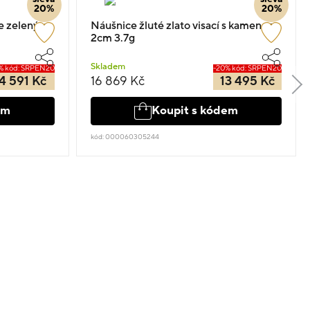
20%
20%
se zeleným
Náušnice žluté zlato visací s kamenem
2cm 3.7g
Skladem
% kód: SRPEN20
-20% kód: SRPEN20
4 591 Kč
16 869 Kč
13 495 Kč
em
Koupit s kódem
kód: 000060305244