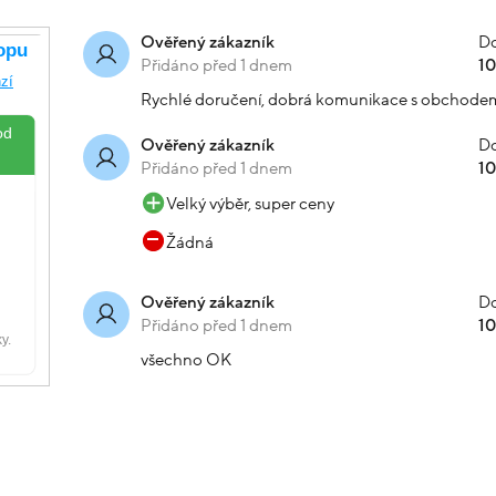
Do
Ověřený zákazník
Přidáno před 1 dnem
1
Rychlé doručení, dobrá komunikace s obchode
Do
Ověřený zákazník
Přidáno před 1 dnem
1
Velký výběr, super ceny
Žádná
Do
Ověřený zákazník
Přidáno před 1 dnem
1
všechno OK