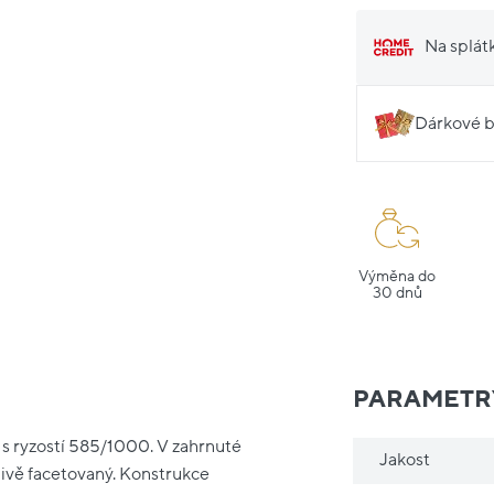
Na splát
Dárkové b
Výměna do
30 dnů
PARAMETR
a s ryzostí 585/1000. V zahrnuté
Jakost
livě facetovaný. Konstrukce