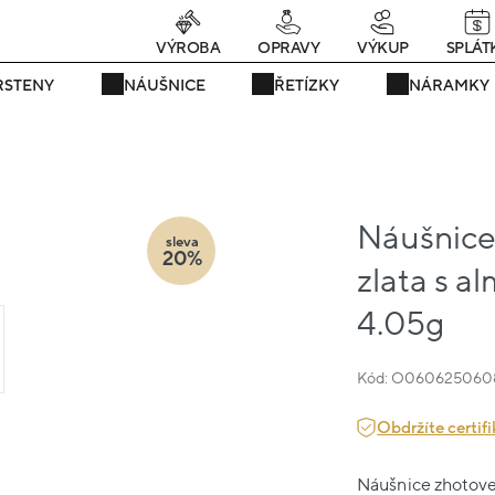
rávě teď! - 20 % na vše! Kód: SRPEN20
23 dní : 10h : 38m : 57
VÝROBA
OPRAVY
VÝKUP
SPLÁT
RSTENY
NÁUŠNICE
ŘETÍZKY
NÁRAMKY
Náušnice
sleva
20%
zlata s 
4.05g
Kód: O060625060
Obdržíte certifi
Náušnice zhotoven