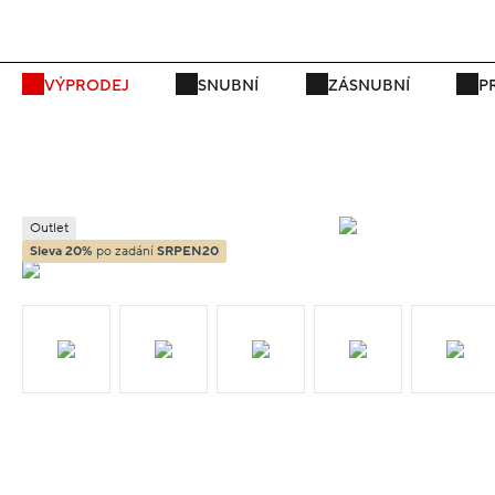
P
VÝPRODEJ
SNUBNÍ
ZÁSNUBNÍ
P
Outlet
Sleva 20%
po zadání
SRPEN20