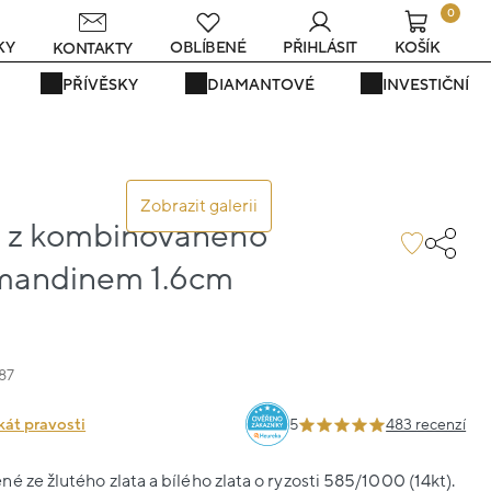
0
s
KY
OBLÍBENÉ
PŘIHLÁSIT
KOŠÍK
KONTAKTY
PŘÍVĚSKY
DIAMANTOVÉ
INVESTIČNÍ
Zobrazit galerii
 z kombinovaného
almandinem 1.6cm
87
kát pravosti
5
483 recenzí
é ze žlutého zlata a bílého zlata o ryzosti 585/1000 (14kt).