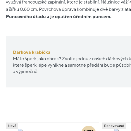
využívá francouzské zapínání, které je stabilní. Náušnice váží
a šířku 0.80 cm. Povrchová úprava kombinuje dvě barvy zlata
Puncovního úřadu a je opatřen úředním puncem.
Dárková krabička
Máte šperk jako dárek? Zvolte jednu z našich dárkových k
které šperk lépe vynikne a samotné předání bude působ
a výjimečně.
Nové
Renovované
sleva