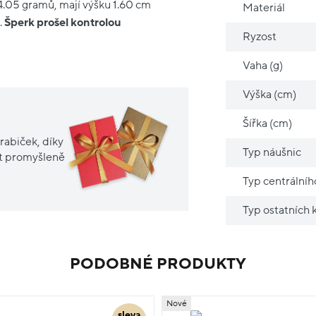
 4.05 gramů, mají výšku 1.60 cm
Materiál
.
Šperk prošel kontrolou
Ryzost
Vaha (g)
Výška (cm)
Šířka (cm)
rabiček, díky
Typ náušnic
it promyšleně
Typ centrální
Typ ostatních
PODOBNÉ PRODUKTY
Nové
sleva