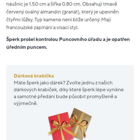
náušnic je 1.50 cm a šířka 0.80 cm. Obsahují tmavě
červený oválný almandin (granát), který je upevněn
čtyřmi lůžky. Typ kamene není blíže určený. Mají
francouzské zapínání a visací styl.
Šperk prošel kontrolou Puncovního úřadu a je opatřen
úředním puncem.
Dárková krabička
Máte šperk jako dárek? Zvolte jednu z našich
dárkových krabiček, díky které šperk lépe vynikne
a samotné předání bude působit promyšleně a
výjimečně.