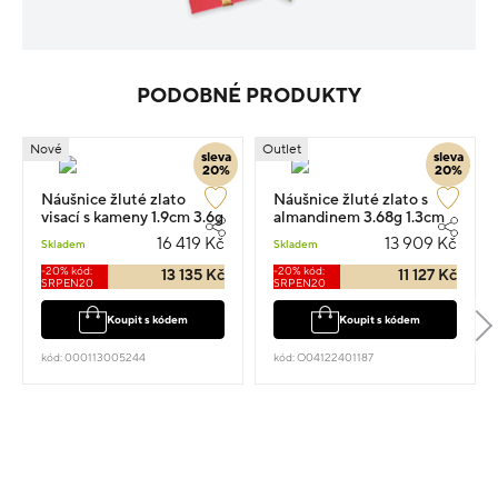
PODOBNÉ PRODUKTY
Nové
Outlet
sleva
sleva
20%
20%
Náušnice žluté zlato
Náušnice žluté zlato s
visací s kameny 1.9cm 3.6g
almandinem 3.68g 1.3cm
16 419 Kč
13 909 Kč
Skladem
Skladem
-20% kód:
-20% kód:
13 135 Kč
11 127 Kč
SRPEN20
SRPEN20
Koupit s kódem
Koupit s kódem
kód: 000113005244
kód: O04122401187