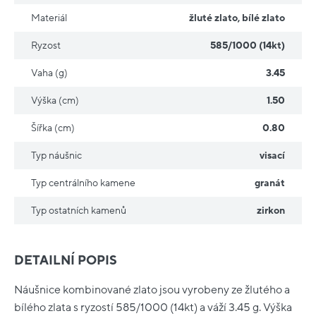
Materiál
žluté zlato
,
bílé zlato
Ryzost
585/1000 (14kt)
Vaha (g)
3.45
Výška (cm)
1.50
Šířka (cm)
0.80
Typ náušnic
visací
Typ centrálního kamene
granát
Typ ostatních kamenů
zirkon
DETAILNÍ POPIS
Náušnice kombinované zlato jsou vyrobeny ze žlutého a
bílého zlata s ryzostí 585/1000 (14kt) a váží 3.45 g. Výška