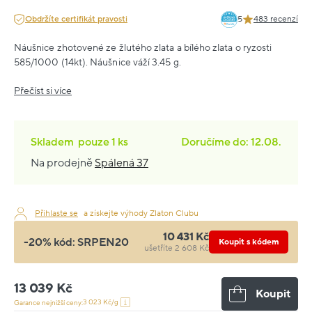
Obdržíte certifikát pravosti
5
483 recenzí
Náušnice zhotovené ze žlutého zlata a bílého zlata o ryzosti
585/1000 (14kt). Náušnice váží 3.45 g.
Přečíst si více
Skladem
pouze
1 ks
Doručíme do: 12.08.
Na prodejně
Spálená 37
Přihlaste se
a získejte výhody Zlaton Clubu
10 431 Kč
-20% kód:
SRPEN20
Koupit s kódem
ušetříte 2 608 Kč
13 039 Kč
Koupit
3 023 Kč/g
Garance nejnižší ceny: