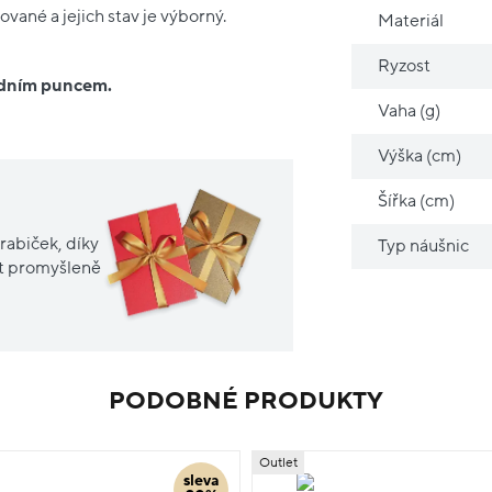
vané a jejich stav je výborný.
Materiál
Ryzost
ředním puncem.
Vaha (g)
Výška (cm)
Šířka (cm)
rabiček, díky
Typ náušnic
it promyšleně
PODOBNÉ PRODUKTY
Outlet
sleva