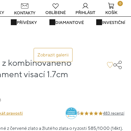
0
KY
OBLÍBENÉ
PŘIHLÁSIT
KOŠÍK
KONTAKTY
PŘÍVĚSKY
DIAMANTOVÉ
INVESTIČNÍ
Zobrazit galerii
 z kombinovaného
ament visací 1.7cm
3
kát pravosti
5
483 recenzí
é z červené zlato a žlutého zlata o ryzosti 585/1000 (14kt).