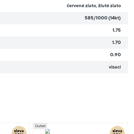
červené zlato
,
žluté zlato
585/1000 (14kt)
1.75
1.70
0.90
visací
Outlet
sleva
sleva