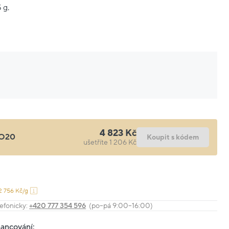
 g.
4 823 Kč
O20
Koupit s kódem
ušetříte 1 206 Kč
2 756 Kč/g
efonicky:
+420 777 354 596
(po–pá 9:00–16:00)
nancování: