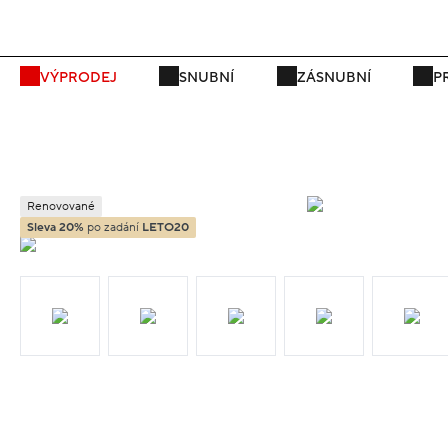
P
VÝPRODEJ
SNUBNÍ
ZÁSNUBNÍ
P
Renovované
Sleva 20%
po zadání
LETO20