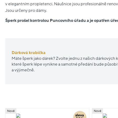
v elegantním propletenci. Náušnice jsou profesionálně renovo
Jsou určeny pro dámy.
Šperk prošel kontrolou Puncovního úřadu a je opatřen ú
Dárková krabička
Máte šperk jako dárek? Zvolte jednu z našich dárkových k
které šperk lépe vynikne a samotné předání bude působ
a výjimečně.
Nové
Nové
sleva