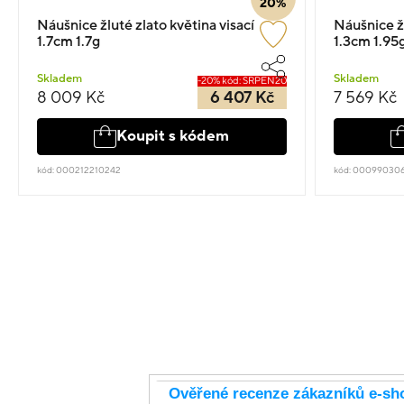
20%
Náušnice žluté zlato květina visací
Náušnice žl
1.7cm 1.7g
1.3cm 1.95
Skladem
Skladem
-20% kód: SRPEN20
8 009 Kč
6 407 Kč
7 569 Kč
Koupit s kódem
kód: 000212210242
kód: 000990306