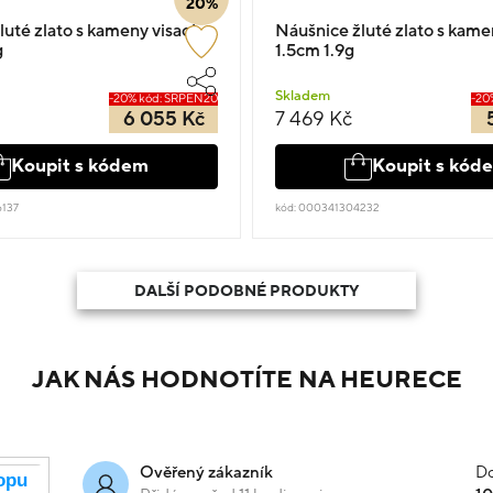
20%
uté zlato s kameny visací
Náušnice žluté zlato s kame
g
1.5cm 1.9g
Skladem
-20% kód: SRPEN20
-20
6 055 Kč
7 469 Kč
Koupit s kódem
Koupit s kód
137
kód: 000341304232
DALŠÍ PODOBNÉ PRODUKTY
JAK NÁS HODNOTÍTE NA HEURECE
Do
Ověřený zákazník