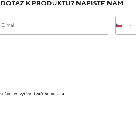
 DOTAZ K PRODUKTU? NAPIŠTE NÁM.
E-mail
za účelem vyřízení vašeho dotazu.