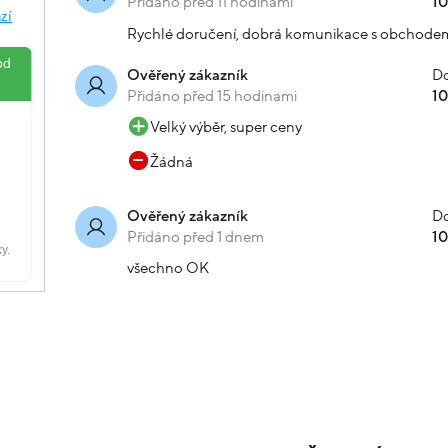
Přidáno před 11 hodinami
1
Rychlé doručení, dobrá komunikace s obchode
Do
Ověřený zákazník
Přidáno před 15 hodinami
1
Velký výběr, super ceny
Žádná
Do
Ověřený zákazník
Přidáno před 1 dnem
1
všechno OK