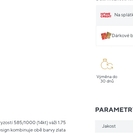
Na splát
Dárkové b
Výměna do
30 dnů
PARAMETR
yzostí 585/1000 (14kt) váží 1.75
Jakost
Design kombinuje obě barvy zlata