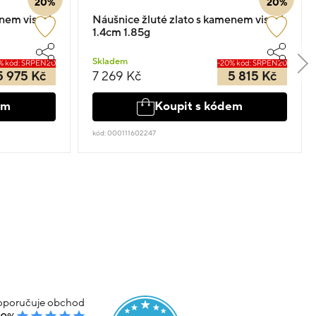
20%
20%
nem visací
Náušnice žluté zlato s kamenem visací
1.4cm 1.85g
Skladem
% kód: SRPEN20
-20% kód: SRPEN20
5 975 Kč
7 269 Kč
5 815 Kč
em
Koupit s kódem
kód: 000111602247
poručuje obchod