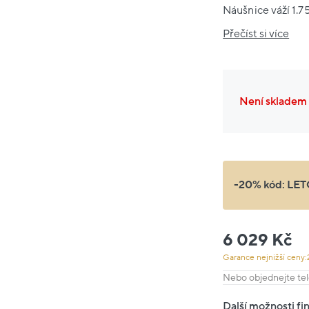
Náušnice váží 1.75
Přečíst si více
Není skladem
-20% kód:
LET
6 029 Kč
Garance nejnižší ceny:
Nebo objednejte tel
Další možnosti fi