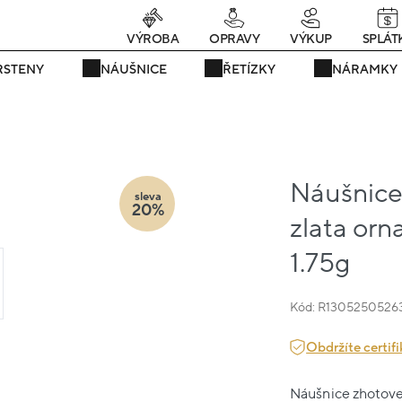
rávě teď! - 20 % na vše! Kód: SRPEN20
24 dní : 3h : 09m : 22s
VÝROBA
OPRAVY
VÝKUP
SPLÁT
RSTENY
NÁUŠNICE
ŘETÍZKY
NÁRAMKY
Náušnice
sleva
20%
zlata orn
1.75g
Kód: R1305250526
Obdržíte certifi
Náušnice zhotoven