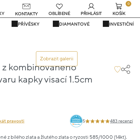
0
KY
OBLÍBENÉ
PŘIHLÁSIT
KOŠÍK
KONTAKTY
PŘÍVĚSKY
DIAMANTOVÉ
INVESTIČNÍ
Zobrazit galerii
 z kombinovaného
tvaru kapky visací 1.5cm
kát pravosti
5
483 recenzí
é z bílého zlata a žlutého zlata o ryzosti 585/1000 (14kt).