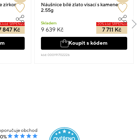
se zirkony
Náušnice bílé zlato visací s kamenem
2.55g
Skladem
% kód: SRPEN20
-20% kód: SRPEN20
7 847 Kč
9 639 Kč
7 711 Kč
em
Koupit s kódem
kód: 000191702226
poručuje obchod
00%