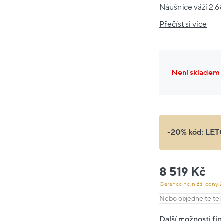
Náušnice váží 2.6
Přečíst si více
Není skladem
-20% kód:
LET
8 519 Kč
Garance nejnižší ceny:
Nebo objednejte tel
Další možnosti fi