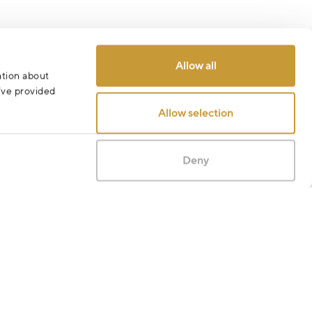
Allow all
ation about
u’ve provided
Allow selection
Deny