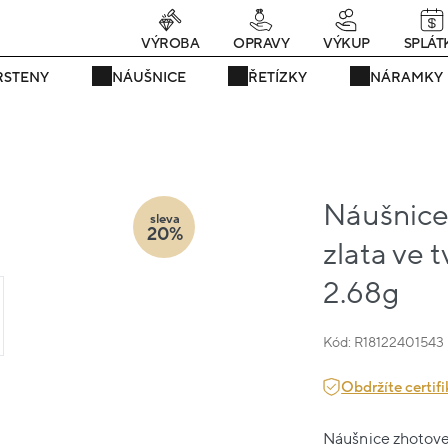
rávě teď! - 20 % na vše! Kód: SRPEN20
23 dní : 11h : 55m : 59s
VÝROBA
OPRAVY
VÝKUP
SPLÁT
RSTENY
NÁUŠNICE
ŘETÍZKY
NÁRAMKY
Náušnice
sleva
20%
zlata ve 
2.68g
Kód: R18122401543
Obdržíte certifi
Náušnice zhotoven