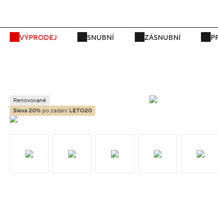
P
VÝPRODEJ
SNUBNÍ
ZÁSNUBNÍ
P
Renovované
Sleva 20%
po zadání
LETO20