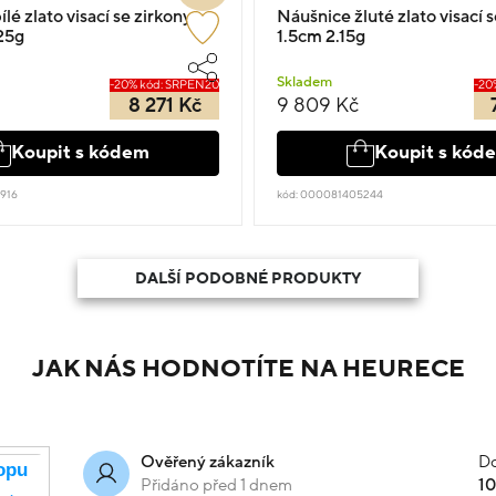
lé zlato visací se zirkony
Náušnice žluté zlato visací 
25g
1.5cm 2.15g
Skladem
-20% kód: SRPEN20
-20
8 271 Kč
9 809 Kč
Koupit s kódem
Koupit s kód
916
kód: 000081405244
DALŠÍ PODOBNÉ PRODUKTY
JAK NÁS HODNOTÍTE NA HEURECE
Do
Ověřený zákazník
Přidáno před 1 dnem
1