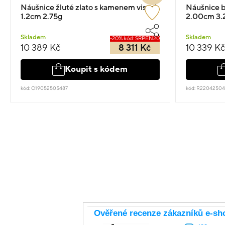
Náušnice žluté zlato s kamenem visací
Náušnice bí
1.2cm 2.75g
2.00cm 3.
Skladem
Skladem
-20% kód: SRPEN20
10 389 Kč
8 311 Kč
10 339 Kč
Koupit s kódem
kód: O19052505487
kód: R22042504