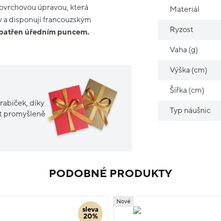
 povrchovou úpravou, která
Materiál
y a disponují francouzským
Ryzost
 opatřen úředním puncem.
Vaha (g)
Výška (cm)
Šířka (cm)
rabiček, díky
Typ náušnic
it promyšleně
PODOBNÉ PRODUKTY
Nové
sleva
20%