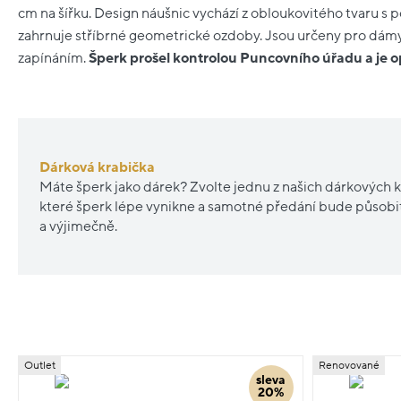
cm na šířku. Design náušnic vychází z obloukovitého tvaru s
zahrnuje stříbrné geometrické ozdoby. Jsou určeny pro dám
zapínáním.
Šperk prošel kontrolou Puncovního úřadu a je
Dárková krabička
Máte šperk jako dárek? Zvolte jednu z našich dárkových k
které šperk lépe vynikne a samotné předání bude působ
a výjimečně.
Outlet
Renovované
sleva
20%