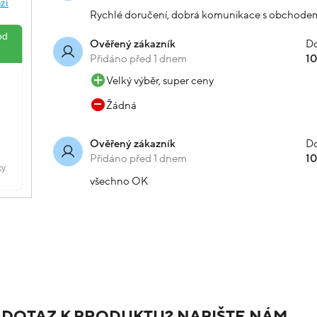
Rychlé doručení, dobrá komunikace s obchode
Do
Ověřený zákazník
Přidáno před 1 dnem
1
Velký výběr, super ceny
Žádná
Do
Ověřený zákazník
Přidáno před 1 dnem
1
všechno OK
 DOTAZ K PRODUKTU? NAPIŠTE NÁM.