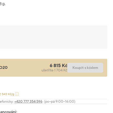
8 g.
6 815 Kč
O20
Koupit s kódem
ušetříte 1 704 Kč
2 543 Kč/g
efonicky:
+420 777 354 596
(po–pá 9:00–16:00)
nancování: