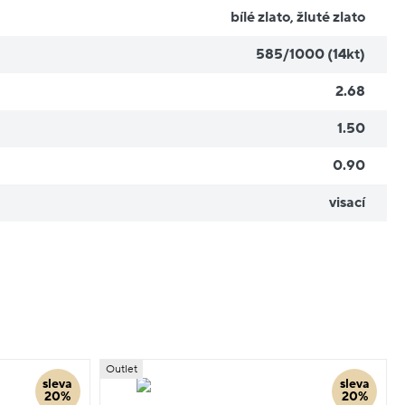
bílé zlato
,
žluté zlato
585/1000 (14kt)
2.68
1.50
0.90
visací
Outlet
sleva
sleva
20%
20%