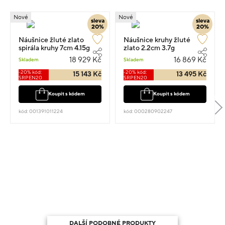
Nové
Nové
sleva
sleva
20%
20%
Náušnice žluté zlato
Náušnice kruhy žluté
spirála kruhy 7cm 4.15g
zlato 2.2cm 3.7g
18 929 Kč
16 869 Kč
Skladem
Skladem
-20% kód:
-20% kód:
15 143 Kč
13 495 Kč
SRPEN20
SRPEN20
Koupit s kódem
Koupit s kódem
kód: 001391011224
kód: 000280902247
DALŠÍ PODOBNÉ PRODUKTY