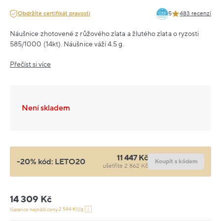
Obdržíte certifikát pravosti
5
483 recenzí
Náušnice zhotovené z růžového zlata a žlutého zlata o ryzosti
585/1000 (14kt). Náušnice váží 4.5 g.
Přečíst si více
Není skladem
11 447 Kč
-20% kód:
LETO20
Koupit s kódem
ušetříte 2 862 Kč
14 309 Kč
2 544 Kč/g
Garance nejnižší ceny: