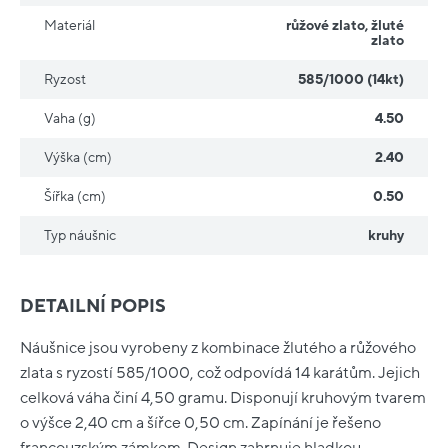
Materiál
růžové zlato
,
žluté
zlato
Ryzost
585/1000 (14kt)
Vaha (g)
4.50
Výška (cm)
2.40
Šířka (cm)
0.50
Typ náušnic
kruhy
DETAILNÍ POPIS
Náušnice jsou vyrobeny z kombinace žlutého a růžového
zlata s ryzostí 585/1000, což odpovídá 14 karátům. Jejich
celková váha činí 4,50 gramu. Disponují kruhovým tvarem
o výšce 2,40 cm a šířce 0,50 cm. Zapínání je řešeno
francouzským zámkem. Design zahrnuje hladkou