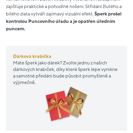
zajišťuje praktické a pohodlné nošení. Střídání žlutého a
bílého zlata vytváří zajímavý vizuální efekt.
Šperk prošel
kontrolou Puncovního úřadu a je opatřen úředním
puncem.
Dárková krabička
Máte šperk jako dárek? Zvolte jednu z našich
dárkových krabiček, díky které šperk lépe vynikne
a samotné předání bude působit promyšleně a
výjimečně.