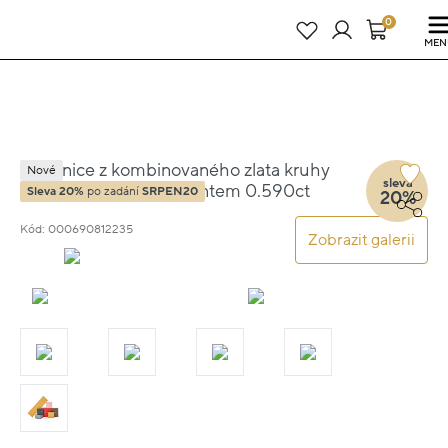
Právě teď! - 20 % na vše! Kód: SRPEN20
24 dní : 18h : 05m : 41s
0
MEN
Náušnice z kombinovaného zlata kruhy
Nové
sleva
2.00cm 4.20g s diamantem 0.590ct
Sleva 20%
po zadání
SRPEN20
20%
Kód: 000690812235
Zobrazit galerii