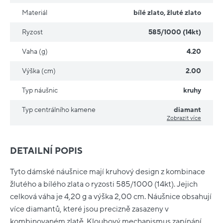
Materiál
bílé zlato
,
žluté zlato
Ryzost
585/1000 (14kt)
Vaha (g)
4.20
Výška (cm)
2.00
Typ náušnic
kruhy
Typ centrálního kamene
diamant
Zobrazit více
DETAILNÍ POPIS
Tyto dámské náušnice mají kruhový design z kombinace
žlutého a bílého zlata o ryzosti 585/1000 (14kt). Jejich
celková váha je 4,20 g a výška 2,00 cm. Náušnice obsahují
více diamantů, které jsou precizně zasazeny v
kombinovaném zlatě. Kloubový mechanismus zapínání