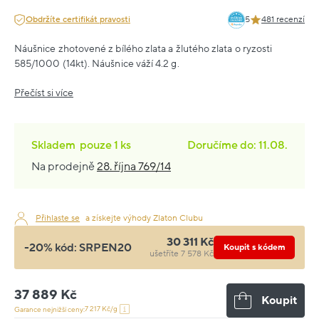
Obdržíte certifikát pravosti
5
481 recenzí
Náušnice zhotovené z bílého zlata a žlutého zlata o ryzosti
585/1000 (14kt). Náušnice váží 4.2 g.
Přečíst si více
Skladem
pouze
1 ks
Doručíme do: 11.08.
Na prodejně
28. října 769/14
Přihlaste se
a získejte výhody Zlaton Clubu
30 311 Kč
-20% kód:
SRPEN20
Koupit s kódem
ušetříte 7 578 Kč
37 889 Kč
Koupit
7 217 Kč/g
Garance nejnižší ceny: