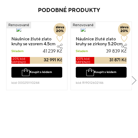
PODOBNÉ PRODUKTY
Renovované
Renovované
sleva
sleva
20%
20%
Náušnice žluté zlato
Náušnice žluté zlato
kruhy se vzorem 4.5cm
kruhy se zirkony 5.20cm
13.65g
12.65g
41 239 Kč
39 839 Kč
Skladem
Skladem
-20% kód:
-20% kód:
32 991 Kč
31 871 Kč
SRPEN20
SRPEN20
Koupit s kódem
Koupit s kódem
kód: 000251110244
kód: R19012602146