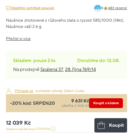
Obdržíte certifikát pravosti
5
483 recenzí
Náušnice zhotovené z růžového zlata o ryzosti 585/1000 (14kt).
Náušnice váží 2.6 g.
Přečíst si více
Skladem
pouze
2 ks
Doručíme do: 12.08.
Na prodejně
Spálená 37
,
28. října 769/14
Přihlaste se
a získejte výhody Zlaton Clubu
9 631 Kč
-20% kód:
SRPEN20
Koupit s kódem
ušetříte 2 408 Kč
12 039 Kč
Koupit
3 704 Kč/g
Garance nejnižší ceny: