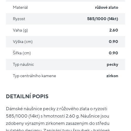
Materiál
růžové zlato
Ryzost
585/1000 (14kt)
Vaha (g)
2.60
Výška (cm)
0.90
Šířka (cm)
0.90
Typ náušnic
pecky
Typ centrálního kamene
zirkon
DETAILNÍ POPIS
Dámské náušnice pecky z růžového zlata o ryzosti
585/1000 (14kt) s hmotností 2.60 g. Náušnice jsou
zdobeny výrazným zirkonem zasazeným do středu
kulatého designu. Zapínání typu šroubek - balónek