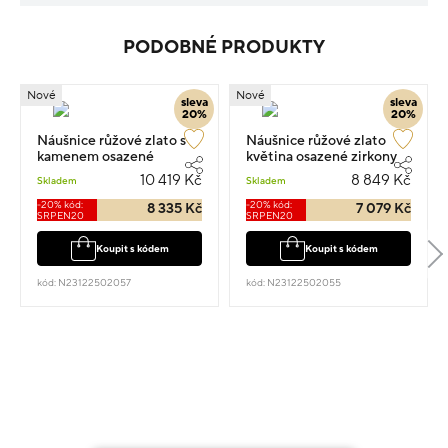
PODOBNÉ PRODUKTY
Nové
Nové
sleva
sleva
20%
20%
Náušnice růžové zlato s
Náušnice růžové zlato
kamenem osazené
květina osazené zirkony
zirkony pecky 1cm 2.25g
1.7cm 1.85g
10 419 Kč
8 849 Kč
Skladem
Skladem
-20% kód:
-20% kód:
8 335 Kč
7 079 Kč
SRPEN20
SRPEN20
Koupit s kódem
Koupit s kódem
kód: N23122502057
kód: N23122502055