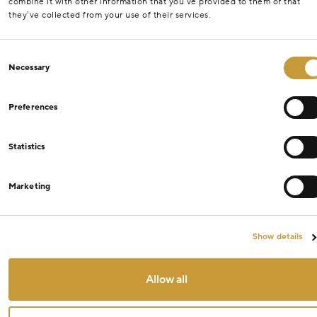
combine it with other information that you’ve provided to them or that
they’ve collected from your use of their services.
Consent
Necessary
Selection
Preferences
Statistics
Marketing
Show details
Allow all