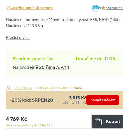
Obdržíte certifikát pravosti
5
481 recenzí
Náušnice zhotovené z růžového zlata o ryzosti 585/1000 (14kt).
Náušnice váží 0.95 g.
Přečíst si více
Skladem
pouze
1 ks
Doručíme do: 11.08.
Na prodejně
28. října 769/14
Přihlaste se
a získejte výhody Zlaton Clubu
3 815 Kč
-20% kód:
SRPEN20
Koupit s kódem
ušetříte 954 Kč
4 769 Kč
Koupit
4 016 Kč/g
Garance nejnižší ceny: