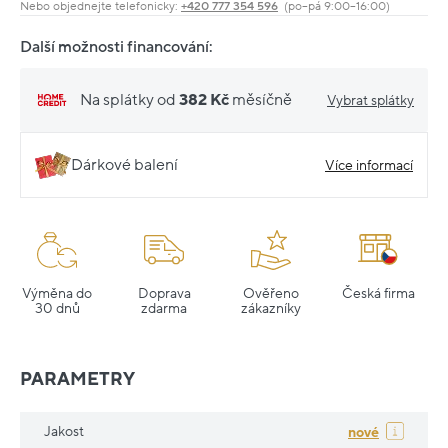
Nebo objednejte telefonicky:
+420 777 354 596
(po–pá 9:00–16:00)
Další možnosti financování:
Na splátky od
382 Kč
měsíčně
Vybrat splátky
Dárkové balení
Více informací
Výměna do
Doprava
Ověřeno
Česká firma
30 dnů
zdarma
zákazníky
PARAMETRY
Jakost
nové