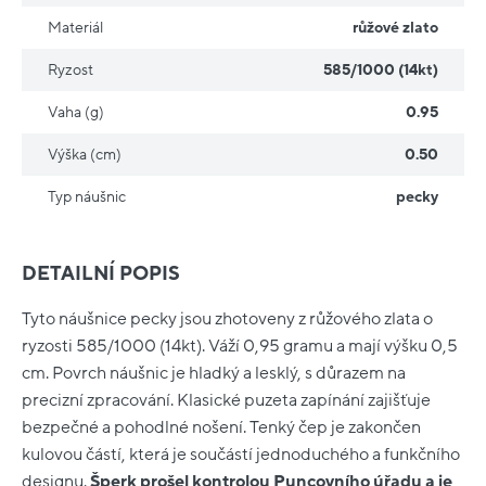
Materiál
růžové zlato
Ryzost
585/1000 (14kt)
Vaha (g)
0.95
Výška (cm)
0.50
Typ náušnic
pecky
DETAILNÍ POPIS
Tyto náušnice pecky jsou zhotoveny z růžového zlata o
ryzosti 585/1000 (14kt). Váží 0,95 gramu a mají výšku 0,5
cm. Povrch náušnic je hladký a lesklý, s důrazem na
precizní zpracování. Klasické puzeta zapínání zajišťuje
bezpečné a pohodlné nošení. Tenký čep je zakončen
kulovou částí, která je součástí jednoduchého a funkčního
designu.
Šperk prošel kontrolou Puncovního úřadu a je