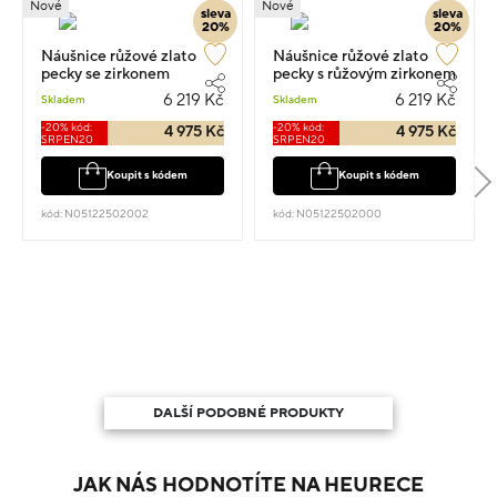
Nové
Nové
sleva
sleva
20%
20%
Náušnice růžové zlato
Náušnice růžové zlato
pecky se zirkonem
pecky s růžovým zirkonem
0.50cm 1.3g
0.5cm 1.3g
6 219 Kč
6 219 Kč
Skladem
Skladem
-20% kód:
-20% kód:
4 975 Kč
4 975 Kč
SRPEN20
SRPEN20
Koupit s kódem
Koupit s kódem
kód: N05122502002
kód: N05122502000
DALŠÍ PODOBNÉ PRODUKTY
JAK NÁS HODNOTÍTE NA HEURECE