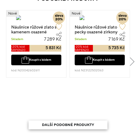
Nové
Nové
sleva
sleva
20%
20%
Náušnice růžové zlato s
Náušnice růžové zlato
kamenem osazené
pecky osazené zirkony
zirkony 0.60cm 1.55g
1.5g 1.0cm
7 289 Kč
7 169 Kč
Skladem
Skladem
-20% kód:
-20% kód:
5 831 Kč
5 735 Kč
SRPEN20
SRPEN20
Koupit s kódem
Koupit s kódem
kód: N20042602611
kód: N23122502063
DALŠÍ PODOBNÉ PRODUKTY