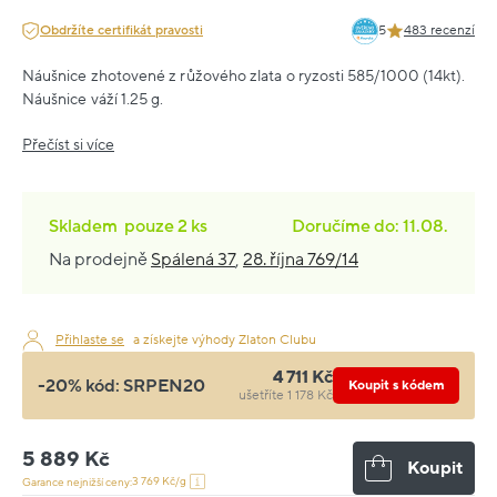
Obdržíte certifikát pravosti
5
483 recenzí
Náušnice zhotovené z růžového zlata o ryzosti 585/1000 (14kt).
Náušnice váží 1.25 g.
Přečíst si více
Skladem
pouze
2 ks
Doručíme do: 11.08.
Na prodejně
Spálená 37
,
28. října 769/14
Přihlaste se
a získejte výhody Zlaton Clubu
4 711 Kč
-20% kód:
SRPEN20
Koupit s kódem
ušetříte 1 178 Kč
5 889 Kč
Koupit
3 769 Kč/g
Garance nejnižší ceny: