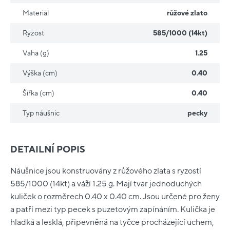
Materiál
růžové zlato
Ryzost
585/1000 (14kt)
Vaha (g)
1.25
Výška (cm)
0.40
Šířka (cm)
0.40
Typ náušnic
pecky
DETAILNÍ POPIS
Náušnice jsou konstruovány z růžového zlata s ryzostí
585/1000 (14kt) a váží 1.25 g. Mají tvar jednoduchých
kuliček o rozměrech 0.40 x 0.40 cm. Jsou určené pro ženy
a patří mezi typ pecek s puzetovým zapínáním. Kulička je
hladká a lesklá, připevněná na tyčce procházející uchem,