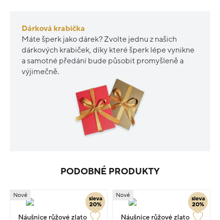
Dárková krabička
Máte šperk jako dárek? Zvolte jednu z našich
dárkových krabiček, díky které šperk lépe vynikne
a samotné předání bude působit promyšleně a
výjimečně.
PODOBNÉ PRODUKTY
Nové
Nové
sleva
sleva
20%
20%
Náušnice růžové zlato
Náušnice růžové zlato