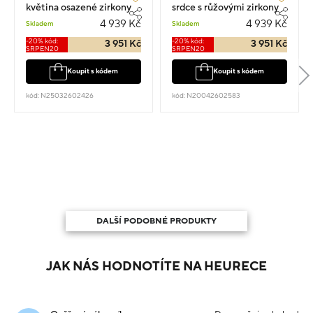
květina osazené zirkony
srdce s růžovými zirkony
visací 1.5cm 1.05g
visací 1.4cm 1.05g
4 939 Kč
4 939 Kč
Skladem
Skladem
-20% kód:
-20% kód:
3 951 Kč
3 951 Kč
SRPEN20
SRPEN20
Koupit s kódem
Koupit s kódem
kód: N25032602426
kód: N20042602583
DALŠÍ PODOBNÉ PRODUKTY
JAK NÁS HODNOTÍTE NA HEURECE