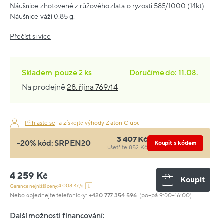
Náušnice zhotovené z růžového zlata o ryzosti 585/1000 (14kt).
Náušnice váží 0.85 g.
Přečíst si více
Skladem
pouze
2 ks
Doručíme do: 11.08.
Na prodejně
28. října 769/14
Přihlaste se
a získejte výhody Zlaton Clubu
3 407 Kč
-20% kód:
SRPEN20
Koupit s kódem
ušetříte 852 Kč
4 259 Kč
Koupit
4 008 Kč/g
Garance nejnižší ceny:
Nebo objednejte telefonicky:
+420 777 354 596
(po–pá 9:00–16:00)
Další možnosti financování: