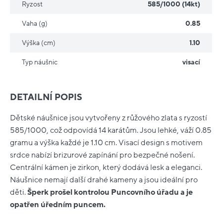
Ryzost
585/1000 (14kt)
Vaha (g)
0.85
Výška (cm)
1.10
Typ náušnic
visací
DETAILNÍ POPIS
Dětské náušnice jsou vytvořeny z růžového zlata s ryzostí
585/1000, což odpovídá 14 karátům. Jsou lehké, váží 0.85
gramu a výška každé je 1.10 cm. Visací design s motivem
srdce nabízí brizurové zapínání pro bezpečné nošení.
Centrální kámen je zirkon, který dodává lesk a eleganci.
Náušnice nemají další drahé kameny a jsou ideální pro
děti.
Šperk prošel kontrolou Puncovního úřadu a je
opatřen úředním puncem.