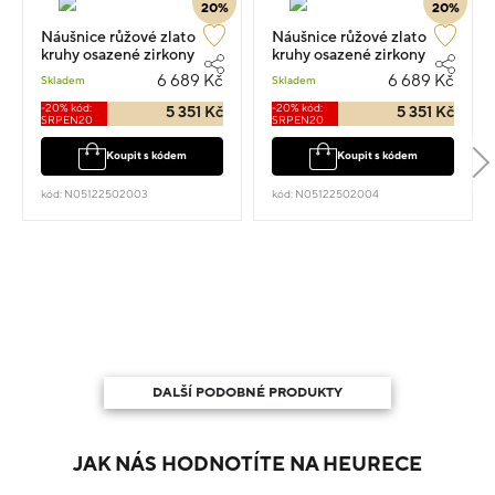
20%
20%
Náušnice růžové zlato
Náušnice růžové zlato
kruhy osazené zirkony
kruhy osazené zirkony
1.2cm 1.4g
1.2cm 1.4g
6 689 Kč
6 689 Kč
Skladem
Skladem
-20% kód:
-20% kód:
5 351 Kč
5 351 Kč
SRPEN20
SRPEN20
Koupit s kódem
Koupit s kódem
kód: N05122502003
kód: N05122502004
DALŠÍ PODOBNÉ PRODUKTY
JAK NÁS HODNOTÍTE NA HEURECE