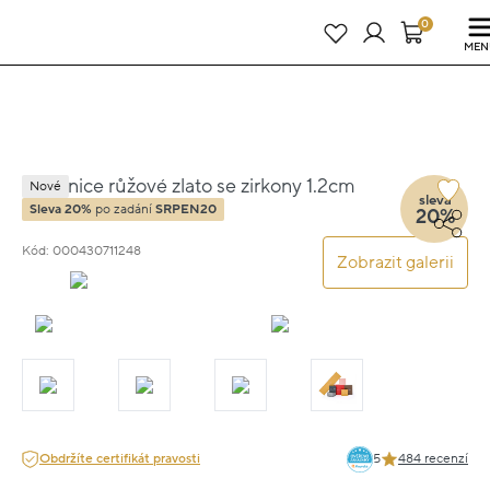
Právě teď! - 20 % na vše! Kód: SRPEN20
21 dní : 15h : 01m : 24s
0
MEN
Náušnice růžové zlato se zirkony 1.2cm
Nové
sleva
1.2g
Sleva 20%
po zadání
SRPEN20
20%
Kód: 000430711248
Zobrazit galerii
Obdržíte certifikát pravosti
5
484 recenzí