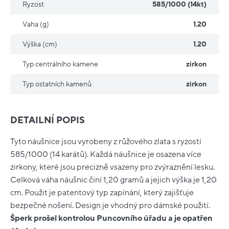
Ryzost
585/1000 (14kt)
Vaha (g)
1.20
Výška (cm)
1.20
Typ centrálního kamene
zirkon
Typ ostatních kamenů
zirkon
DETAILNÍ POPIS
Tyto náušnice jsou vyrobeny z růžového zlata s ryzostí
585/1000 (14 karátů). Každá náušnice je osazena více
zirkony, které jsou precizně vsazeny pro zvýraznění lesku.
Celková váha náušnic činí 1,20 gramů a jejich výška je 1,20
cm. Použit je patentový typ zapínání, který zajišťuje
bezpečné nošení. Design je vhodný pro dámské použití.
Šperk prošel kontrolou Puncovního úřadu a je opatřen