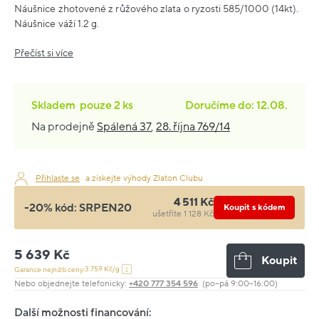
Náušnice zhotovené z růžového zlata o ryzosti 585/1000 (14kt).
Náušnice váží 1.2 g.
Přečíst si více
Skladem
pouze
2 ks
Doručíme do: 12.08.
Na prodejně
Spálená 37
,
28. října 769/14
Přihlaste se
a získejte výhody Zlaton Clubu
4 511 Kč
-20% kód:
SRPEN20
Koupit s kódem
ušetříte 1 128 Kč
5 639 Kč
Koupit
3 759 Kč/g
Garance nejnižší ceny:
Nebo objednejte telefonicky:
+420 777 354 596
(po–pá 9:00–16:00)
Další možnosti financování: