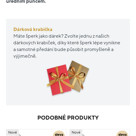
úředním puncem.
Dárková krabička
Máte šperk jako dárek? Zvolte jednu z našich
dárkových krabiček, díky které šperk lépe vynikne
a samotné předání bude působit promyšleně a
výjimečně.
PODOBNÉ PRODUKTY
Nové
Nové
sleva
sleva