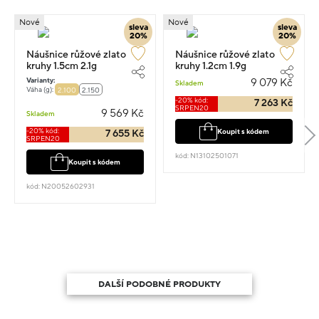
Nové
Nové
sleva
sleva
20%
20%
Náušnice růžové zlato
Náušnice růžové zlato
kruhy 1.5cm 2.1g
kruhy 1.2cm 1.9g
Varianty:
9 079 Kč
Skladem
Váha (g):
2.100
2.150
-20% kód:
7 263 Kč
SRPEN20
9 569 Kč
Skladem
-20% kód:
Koupit s kódem
7 655 Kč
SRPEN20
kód: N13102501071
Koupit s kódem
kód: N20052602931
DALŠÍ PODOBNÉ PRODUKTY