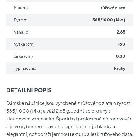
Materiál
růžové zlato
Ryzost
585/1000 (14kt)
Vaha (g)
2.65
Výška (cm)
1.60
Šířka (cm)
0.30
Typ náušnic
kruhy
DETAILNÍ POPIS
Dámské náušnice jsou vyrobené z růžového zlata o ryzosti
585/1000 (14kt) a váží 2.65 g. Jedná se o kruhy s
kloubovým zapínáním. Šperk byl profesionálně renovován
a je ve výborném stavu. Design náušnic je hladký a
elegantní, což odráží jemnou texturu a lesk růžového zlata.