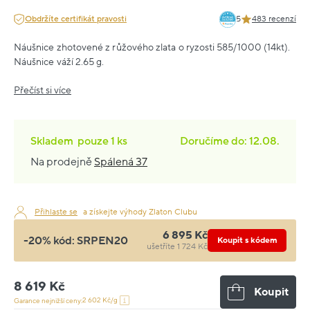
Obdržíte certifikát pravosti
5
483 recenzí
Náušnice zhotovené z růžového zlata o ryzosti 585/1000 (14kt).
Náušnice váží 2.65 g.
Přečíst si více
Skladem
pouze
1 ks
Doručíme do: 12.08.
Na prodejně
Spálená 37
Přihlaste se
a získejte výhody Zlaton Clubu
6 895 Kč
-20% kód:
SRPEN20
Koupit s kódem
ušetříte 1 724 Kč
8 619 Kč
Koupit
2 602 Kč/g
Garance nejnižší ceny: