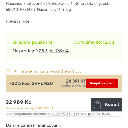
Náušnice zhotovené z bílého zlata a žlutého zlata o ryzosti
585/1000 (14kt). Náušnice váží 9.5 g.
Přečíst si více
Skladem
pouze
1 ks
Doručíme do: 12.08.
Na prodejně
28. října 769/14
Přihlaste se
a získejte výhody Zlaton Clubu
26 391 Kč
-20% kód:
SRPEN20
Koupit s kódem
ušetříte 6 598 Kč
32 989 Kč
Koupit
2 778 Kč/g
Garance nejnižší ceny:
Nebo objednejte telefonicky:
+420 777 354 596
(po–pá 9:00–16:00)
Další možnosti financování: