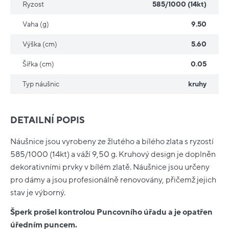
Ryzost
585/1000 (14kt)
Vaha (g)
9.50
Výška (cm)
5.60
Šířka (cm)
0.05
Typ náušnic
kruhy
DETAILNÍ POPIS
Náušnice jsou vyrobeny ze žlutého a bílého zlata s ryzostí
585/1000 (14kt) a váží 9,50 g. Kruhový design je doplněn
dekorativními prvky v bílém zlatě. Náušnice jsou určeny
pro dámy a jsou profesionálně renovovány, přičemž jejich
stav je výborný.
Šperk prošel kontrolou Puncovního úřadu a je opatřen
úředním puncem.