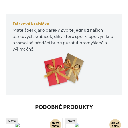
Dárková krabička
Máte šperk jako dárek? Zvolte jednu z našich
dárkových krabiček, díky které šperk lépe vynikne
a samotné předání bude působit promyšleně a
výjimečně.
PODOBNÉ PRODUKTY
Nové
Nové
sleva
sleva
20%
20%