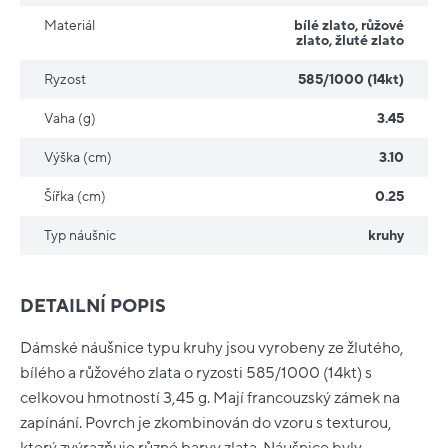
Materiál
bílé zlato
,
růžové
zlato
,
žluté zlato
Ryzost
585/1000 (14kt)
Vaha (g)
3.45
Výška (cm)
3.10
Šířka (cm)
0.25
Typ náušnic
kruhy
DETAILNÍ POPIS
Dámské náušnice typu kruhy jsou vyrobeny ze žlutého,
bílého a růžového zlata o ryzosti 585/1000 (14kt) s
celkovou hmotností 3,45 g. Mají francouzský zámek na
zapínání. Povrch je zkombinován do vzoru s texturou,
který zvýrazňuje různé barvy zlata. Náušnice byly