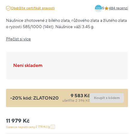
Obdržíte certifikát pravosti
5
484 recenzí
Náušnice zhotovené z bílého zlata, růžového zlata a žlutého zlata
o ryzosti 585/1000 (14kt). Náušnice váží 3.45 g.
Přečíst si více
Není skladem
9 583 Kč
-20% kód:
ZLATON20
Koupit s kódem
ušetříte 2 396 Kč
11 979 Kč
2 778 Kč/g
Garance nejnižší ceny: