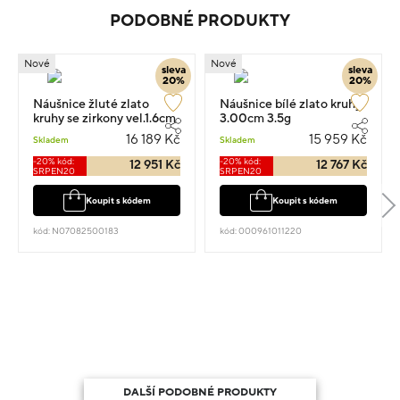
PODOBNÉ PRODUKTY
Nové
Nové
sleva
sleva
20%
20%
Náušnice žluté zlato
Náušnice bílé zlato kruhy
kruhy se zirkony vel.1.6cm
3.00cm 3.5g
3.55g
16 189 Kč
15 959 Kč
Skladem
Skladem
-20% kód:
-20% kód:
12 951 Kč
12 767 Kč
SRPEN20
SRPEN20
Koupit s kódem
Koupit s kódem
kód: N07082500183
kód: 000961011220
DALŠÍ PODOBNÉ PRODUKTY