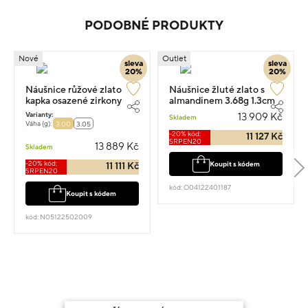
PODOBNÉ PRODUKTY
Nové
Outlet
sleva
sleva
20%
20%
Náušnice růžové zlato
Náušnice žluté zlato s
kapka osazené zirkony
almandinem 3.68g 1.3cm
visací 2.5cm 3g
Varianty:
13 909 Kč
Skladem
Váha (g):
3.00
3.05
-20% kód:
11 127 Kč
SRPEN20
13 889 Kč
Skladem
-20% kód:
Koupit s kódem
11 111 Kč
SRPEN20
kód: O04122401187
Koupit s kódem
kód: N05122502009