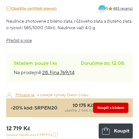
Obdržíte certifikát pravosti
5
483 recenzí
Náušnice zhotovené z bílého zlata, růžového zlata a žlutého zlata
o ryzosti 585/1000 (14kt). Náušnice váží 4.0 g.
Přečíst si více
Skladem
pouze
1 ks
Doručíme do: 12.08.
Na prodejně
28. října 769/14
Přihlaste se
a získejte výhody Zlaton Clubu
10 175 Kč
-20% kód:
SRPEN20
Koupit s kódem
ušetříte 2 544 Kč
12 719 Kč
Koupit
2 544 Kč/g
Garance nejnižší ceny: