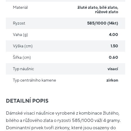
Materiál
žluté zlato
,
bílé zlato
,
růžové zlato
Ryzost
585/1000 (14kt)
Vaha (g)
4.00
Výška (cm)
1.50
Šířka (cm)
0.60
Typ náušnic
visací
Typ centrálního kamene
zirkon
DETAILNÍ POPIS
Dámské visací náušnice vyrobené z kombinace žlutého,
bílého a růžového zlata o ryzosti 585/1000 váží 4 gramy.
Dominantní prvek tvoří zirkony, které jsou osazeny do