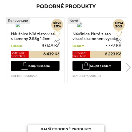
PODOBNÉ PRODUKTY
Renovované
Nové
sleva
sleva
20%
20%
Náušnice bílé zlato visací
Náušnice žluté zlato
s kameny 2.53g 1.2cm
visací s kamenem vysoké
1.2cm 1.65g
8 049 Kč
7 779 Kč
Skladem
Skladem
-20% kód:
-20% kód:
6 439 Kč
6 223 Kč
SRPEN20
SRPEN20
Koupit s kódem
Koupit s kódem
kód: R10122401272
kód: 000962208223
DALŠÍ PODOBNÉ PRODUKTY