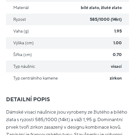
Materiál
bílé zlato
,
žluté zlato
Ryzost
585/1000 (14kt)
Vaha (g)
1.95
Výška (cm)
1.00
Šířka (cm)
0.70
Typ náušnic
visací
Typ centrálního kamene
zirkon
DETAILNÍ POPIS
Dámské visací náušnice jsou vyrobeny ze žlutého a bílého
zlata s ryzostí 585/1000 (14kt) a váží 1,95 g. Dominantní
prvek tvoří zirkon zasazený v designu kombinace kovů.
Zapínání je francouzského typu. Stav šperku je výborný