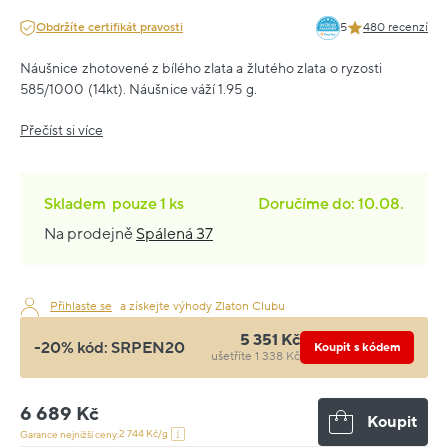
Obdržíte certifikát pravosti
5
480 recenzí
Náušnice zhotovené z bílého zlata a žlutého zlata o ryzosti
585/1000 (14kt). Náušnice váží 1.95 g.
Přečíst si více
Skladem
pouze
1 ks
Doručíme do: 10.08.
Na prodejně
Spálená 37
Přihlaste se
a získejte výhody Zlaton Clubu
5 351 Kč
-20% kód:
SRPEN20
Koupit s kódem
ušetříte 1 338 Kč
6 689 Kč
Koupit
2 744 Kč/g
Garance nejnižší ceny: